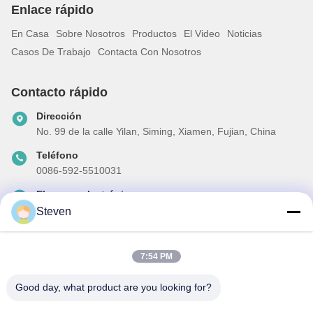
Enlace rápido
En Casa
Sobre Nosotros
Productos
El Video
Noticias
Casos De Trabajo
Contacta Con Nosotros
Contacto rápido
Dirección
No. 99 de la calle Yilan, Siming, Xiamen, Fujian, China
Teléfono
0086-592-5510031
El correo electrónico
steven@winley-electric.com
Steven
7:54 PM
Nuestro boletín
Good day, what product are you looking for?
Suscríbete a nuestro boletín para obtener descuentos y más.