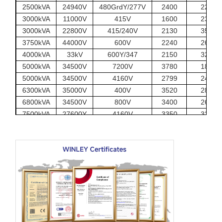
2500kVA
24940V
480GrdY/277V
2400
2200
3000kVA
11000V
415V
1600
2330
3000kVA
22800V
415/240V
2130
3500
3750kVA
44000V
600V
2240
2650
4000kVA
33kV
600Y/347
2150
3250
5000kVA
34500V
7200V
3780
1850
5000kVA
34500V
4160V
2799
2400
6300kVA
35000V
400V
3520
2820
6800kVA
34500V
800V
3400
2670
7500kVA
27600Y
4160V
3350
3290