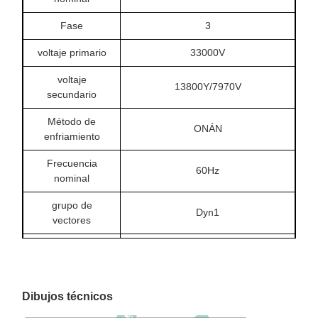
Fase
3
voltaje primario
33000V
voltaje
13800Y/7970V
secundario
Método de
ONÁN
enfriamiento
Frecuencia
60Hz
nominal
grupo de
Dyn1
vectores
Clase de
A
aislamiento
Aumento de
Dibujos técnicos
55/65℃
temperatura