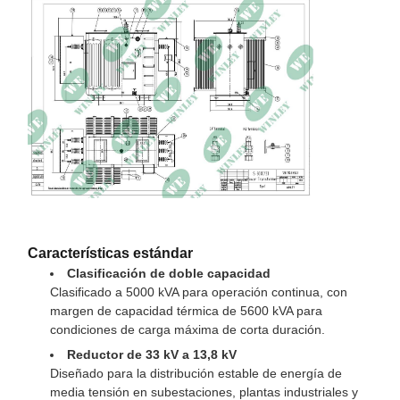
Pérdida de
4200W
descarga
Pérdida en carga
47000W
(85 ℃)
Impedancia
7,0–8,0%
Material de
Cobre
bobinado
Tanque y recinto
Acero recubierto NEMA 3R
133 × 140 × 117 pulgadas (largo ×
Dimensión
Características estándar
ancho × alto)
Clasificación de doble capacidad
Clasificado a 5000 kVA para operación continua, con
Peso
28500 libras
margen de capacidad térmica de 5600 kVA para
Nivel del mar
≤1000m
condiciones de carga máxima de corta duración.
Reductor de 33 kV a 13,8 kV
Diseñado para la distribución estable de energía de
media tensión en subestaciones, plantas industriales y