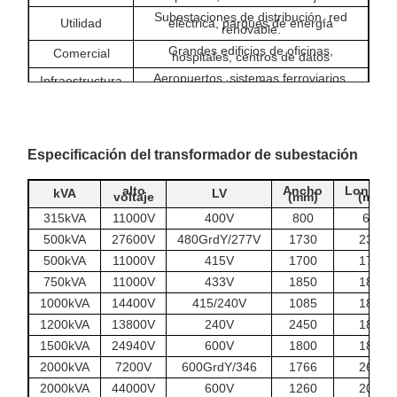
Subestaciones de distribución, red
Utilidad
eléctrica, parques de energía
renovable.
Grandes edificios de oficinas,
Comercial
hospitales, centros de datos
Aeropuertos, sistemas ferroviarios,
Infraestructura
tratamiento de aguas.
Especificación del transformador de subestación
alto
Ancho
Longitu
kVA
LV
voltaje
(mm)
(mm)
315kVA
11000V
400V
800
696
500kVA
27600V
480GrdY/277V
1730
2300
500kVA
11000V
415V
1700
1700
750kVA
11000V
433V
1850
1845
1000kVA
14400V
415/240V
1085
1860
1200kVA
13800V
240V
2450
1850
1500kVA
24940V
600V
1800
1880
2000kVA
7200V
600GrdY/346
1766
2680
2000kVA
44000V
600V
1260
2090