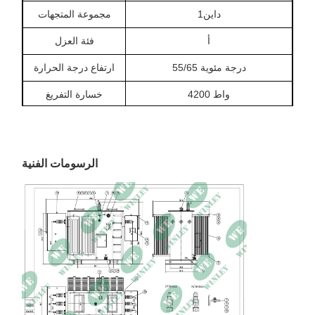
داين1
مجموعة المتجهات
أ
فئة العزل
55/65 درجة مئوية
ارتفاع درجة الحرارة
4200 واط
خسارة التفريغ
خسارة الحمل (85
47000 واط
درجة مئوية)
7.0-8.0%
مقاومة
الرسومات الفنية
نحاس
مادة متعرجة
الفولاذ المطلي NEMA 3R
الخزان والعلبة
133 × 140 × 117 بوصة (الطول ×
البعد
العرض × الارتفاع)
28500 رطل
وزن
≥1000 م
مستوى سطح البحر