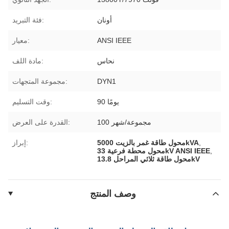
أونان
فئة التبريد:
ANSI IEEE
معيار:
نحاس
مادة اللف:
DYN1
مجموعة المتجهات:
90 يومًا
وقت التسليم:
100 مجموعة/شهر
القدرة على العرض:
,
محول طاقة غمر بالزيت 5000kVA
إبراز:
,
محول محطة فرعية 33kV ANSI IEEE
محول طاقة ثلاثي المراحل 13.8kV
وصف المنتج