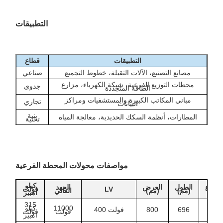
التطبيقات
التطبيقات
قطاع
مصانع التصنيع، الآلات الثقيلة، خطوط التجميع
صناعي
محطات التوزيع الفرعية، شبكة الكهرباء، مزارع
جدوى
الطاقة المتجددة
مباني المكاتب الكبيرة والمستشفيات ومراكز
تجاري
البيانات
بنية
المطارات، أنظمة السكك الحديدية، معالجة المياه
تحتية
مواصفات محولات المحطة الفرعية
كيلو
ارتفاع
الطول
العرض
الجهد
LV
فولت
(مم)
(مم)
(مم)
العالي
أمبير
315
11000
كيلو
133
696
800
400 فولت
فولت
فولت
أمبير