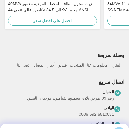
34MVA محول المحطة الفرعية الكهربائية 11KV 304
40MVA زيت محول الطاقة للمحطة الفرعية مغمور
SS NEMA 4X
بجهد عالي تنحى 44KV إلى 34.5KV معايير ANSI
IEEE
احصل على افضل سعر
وصلة سريعة
المنزل
معلومات عنا
المنتجات
فيديو
أخبار
القضايا
اتصل بنا
اتصال سريع
العنوان
رقم 99 طريق يلان، سيمينغ، شيامين، فوجيان، الصين
الهاتف
0086-592-5510031
البريد الإلكتروني