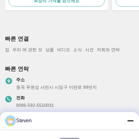
최상의 가격을 얻으세요
빠른 연결
집
우리 에 관한 것
상품
비디오
소식
사건
저희와 연락
빠른 연락
주소
중국 푸젠성 샤먼시 시밍구 이란로 99번지
전화
0086-592-5510031
이메일
Steven
steven@winley-electric.com