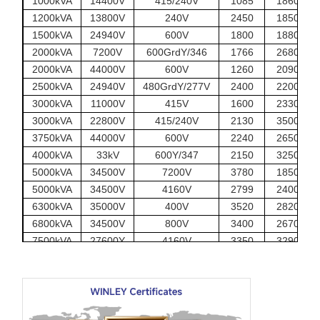
1000kVA
14400V
415/240V
1085
1860
1200kVA
13800V
240V
2450
1850
1500kVA
24940V
600V
1800
1880
2000kVA
7200V
600GrdY/346
1766
2680
2000kVA
44000V
600V
1260
2090
2500kVA
24940V
480GrdY/277V
2400
2200
3000kVA
11000V
415V
1600
2330
3000kVA
22800V
415/240V
2130
3500
3750kVA
44000V
600V
2240
2650
4000kVA
33kV
600Y/347
2150
3250
5000kVA
34500V
7200V
3780
1850
5000kVA
34500V
4160V
2799
2400
6300kVA
35000V
400V
3520
2820
6800kVA
34500V
800V
3400
2670
7500kVA
27600Y
4160V
3350
3290