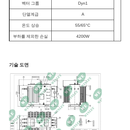
벡터 그룹
Dyn1
단열계급
A
온도 상승
55/65°C
부하를 제외한 손실
4200W
부하 손실 (85°C)
47000W
임페던스
70.08.0%
기술 도면
롤링 소재
구리
탱크 및 장
NEMA 3R 코팅 스틸
차원
133 × 140 × 117in (L × W × H)
무게
28500파운드
해수면
≤ 1000m