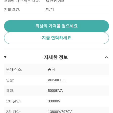
포장에 대한 세부 사항:
합판 케이스
지불 조건:
티/티
최상의 가격을 얻으세요
지금 연락하세요
자세한 정보
원래 장소:
중국
인증:
ANSI/IEEE
용량:
5000KVA
1차 전압:
33000V
2차 전압:
13800Y/7970V