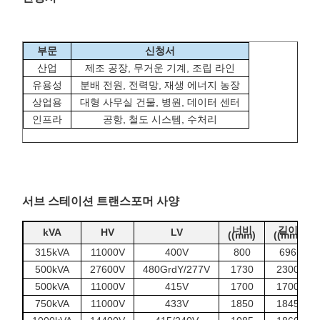
부문
신청서
산업
제조 공장, 무거운 기계, 조립 라인
유용성
분배 전원, 전력망, 재생 에너지 농장
상업용
대형 사무실 건물, 병원, 데이터 센터
인프라
공항, 철도 시스템, 수처리
서브 스테이션 트랜스포머 사양
너비
길이
kVA
HV
LV
((mm)
((mm)
315kVA
11000V
400V
800
696
500kVA
27600V
480GrdY/277V
1730
2300
500kVA
11000V
415V
1700
1700
750kVA
11000V
433V
1850
1845