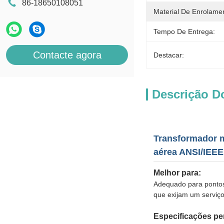
86-18650108051
Material De Enrolame
Tempo De Entrega:
Contacte agora
Destacar:
Descrição D
Transformador m
aérea ANSI/IEE
Melhor para:
Adequado para pontos d
que exijam um serviç
Especificações pe