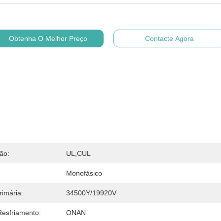
Obtenha O Melhor Preço
Contacte Agora
ção:
UL,cUL
Monofásico
rimária:
34500Y/19920V
Resfriamento:
ONAN