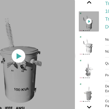
T
1
T
D
No
Nú
Qu
Pr
De
Em
Co
Pa