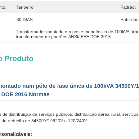
nto:
Tanoeiro
Padrão:
30 DIAS
Habilida
Transformador montado em poste monofásico de 100kVA
, 
tra
transformador de padrões ANSI/IEEE DOE 2016
o Produto
ontado num pólo de fase única de 100kVA 34500Y/19
E DOE 2016 Normas
e distribuição de serviços públicos, distribuição aérea rural, serviços 
o de redução de 34500Y/19920V a 120/240V.
rsonalizáveis: