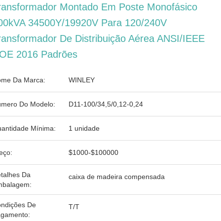
ransformador Montado Em Poste Monofásico
00kVA 34500Y/19920V Para 120/240V
ransformador De Distribuição Aérea ANSI/IEEE
OE 2016 Padrões
me Da Marca:
WINLEY
mero Do Modelo:
D11-100/34,5/0,12-0,24
antidade Mínima:
1 unidade
eço:
$1000-$100000
talhes Da
caixa de madeira compensada
balagem:
ndições De
T/T
gamento: