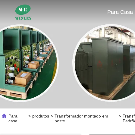
Para Casa
Para
>
produtos
>
Transformador montado em
>
Trans
casa
poste
Padrõ