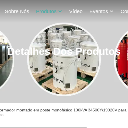
Sobre Nós
Produtos
Vídeo
Eventos
Detalhes Dos Produtos
formador montado em poste monofásico 100kVA 34500Y/19920V para 1
es