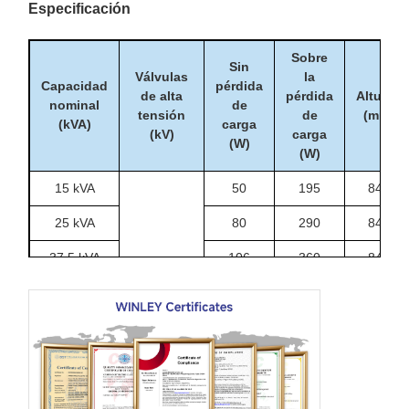
Especificación
Sobre
Sin
Válvulas
la
Capacidad
pérdida
de alta
pérdida
Alturas
nominal
de
tensión
de
(mm)
(kVA)
carga
(kV)
carga
(W)
(W)
15 kVA
50
195
840
25 kVA
80
290
840
37.5 kVA
106
360
840
50 kVA
135
500
840
34.5/19.92
de una
13.8/7.96
potencia
190
650
840
13.2/7.6
de 75 kVA
12.47/7.2
Las
o otros
280
1010
910