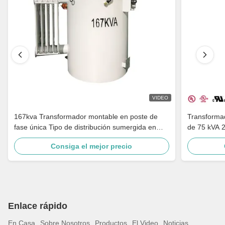
VIDEO
167kva Transformador montable en poste de
Transforma
fase única Tipo de distribución sumergida en
de 75 kVA 
aceite Paso a abajo 4160v A 480v
distribución
Consiga el mejor precio
Enlace rápido
En Casa
Sobre Nosotros
Productos
El Video
Noticias