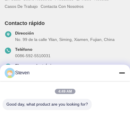
Casos De Trabajo
Contacta Con Nosotros
Contacto rápido
Dirección
No. 99 de la calle Yilan, Siming, Xiamen, Fujian, China
Teléfono
0086-592-5510031
El correo electrónico
steven@winley-electric.com
Steven
4:49 AM
Nuestro boletín
Good day, what product are you looking for?
Suscríbete a nuestro boletín para obtener descuentos y más.