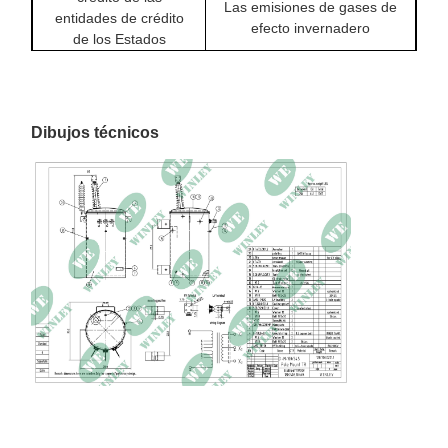
Las emisiones de gases de
entidades de crédito
efecto invernadero
de los Estados
miembros
Método de
En la ONAN
enfriamiento
Dibujos técnicos
Materiales de
Cubiertas
enrollamiento
Aumento de la
65°C
temperatura
No pérdida de carga
203W
Pérdida de carga
819 W a 85 °C
Impedancia
2.26% a 85 °C
Las dimensiones
28.0" W × 35.2" D × 61.8" H
Peso total
1962 libras