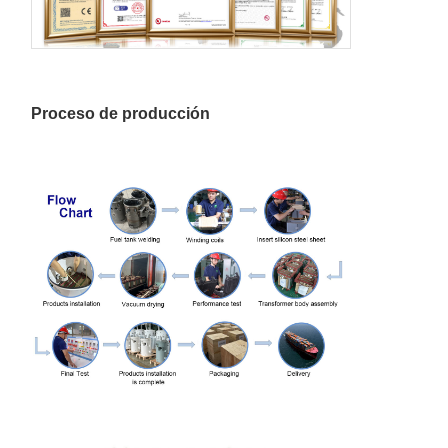
demás:
de una
potencia
435
1530
1000
de
corriente
Proceso de producción
250 kVA
550
2230
1250