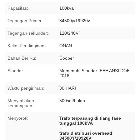
Kapasitas:
100kva
Tegangan Primer:
34500y/19920v
Tegangan sekunder:
120/240V
Kelas Pendinginan:
ONAN
Bahan Berliku:
Cooper
Standar:
Memenuhi Standar IEEE ANSI DOE
2016
Waktu pengiriman:
30 HARI
Menyediakan
500set/bulan
kemampuan:
Menyoroti:
Trafo terpasang di tiang fase
tunggal 100kVA
,
trafo distribusi overhead
34500Y/19920V