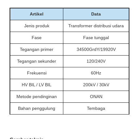
Artikel
Data
Jenis produk
Transformer distribusi udara
Fase
Fase tunggal
Tegangan primer
34500GrdY/19920V
Tegangan sekunder
120/240V
Frekuensi
60Hz
HV BIL / LV BIL
200kV / 30kV
Metode pendinginan
ONAN
Bahan penggulung
Tembaga
Temperature rise
65°C
No-load loss
203W