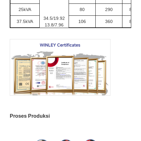
25kVA
80
290
840
34.5/19.92
37.5kVA
106
360
840
13.8/7.96
13.2/7.6
50kVA
135
500
840
12.47/7.2
75kVA
190
650
840
atau
lainnya
100kVA
280
1010
910
167kVA
435
1530
1000
250kVA
550
2230
1250
Proses Produksi