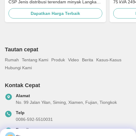
CSP Jenis distribusi terendam minyak Langkah
75 kVA 249
Turun 4160v Ke 480v
Untuk Distr
Dapatkan Harga Terbaik
Tautan cepat
Rumah
Tentang Kami
Produk
Video
Berita
Kasus-Kasus
Hubungi Kami
Kontak Cepat
Alamat
No. 99 Jalan Yilan, Siming, Xiamen, Fujian, Tiongkok
Telp
0086-592-5510031
E-mail