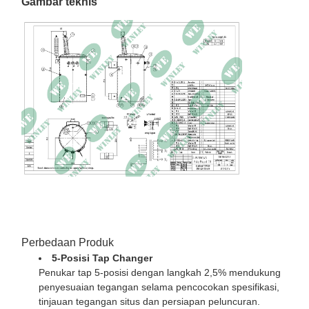
Gambar teknis
Kerugian beban
819W pada 85°C
Impedansi
2.26% pada 85°C
Dimensi
28.0" W × 35.2" D × 61.8" H
Total berat
1962 lbs
Perbedaan Produk
5-Posisi Tap Changer
Penukar tap 5-posisi dengan langkah 2,5% mendukung
penyesuaian tegangan selama pencocokan spesifikasi,
tinjauan tegangan situs dan persiapan peluncuran.