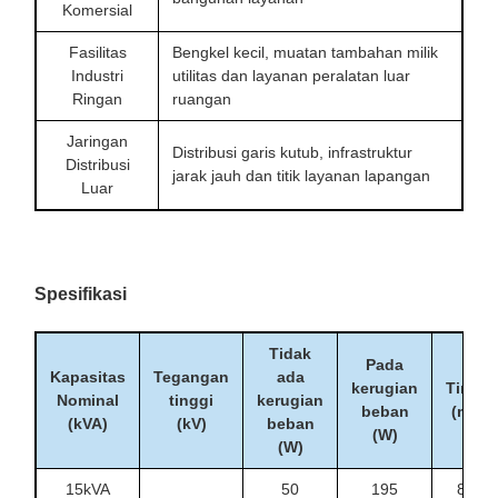
Komersial
Fasilitas
Bengkel kecil, muatan tambahan milik
Industri
utilitas dan layanan peralatan luar
Ringan
ruangan
Jaringan
Distribusi garis kutub, infrastruktur
Distribusi
jarak jauh dan titik layanan lapangan
Luar
Spesifikasi
Tidak
Pada
Kapasitas
Tegangan
ada
kerugian
Tinggi
Nominal
tinggi
kerugian
beban
(mm)
(kVA)
(kV)
beban
(W)
(W)
15kVA
50
195
840