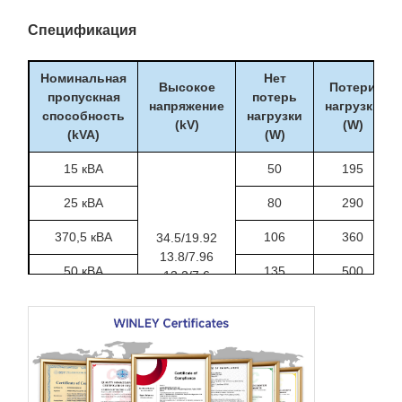
Спецификация
Номинальная
Нет
Высокое
Потери
пропускная
потерь
напряжение
нагрузки
способность
нагрузки
(kV)
(W)
(kVA)
(W)
15 кВА
50
195
25 кВА
80
290
370,5 кВА
106
360
34.5/19.92
13.8/7.96
50 кВА
135
500
13.2/7.6
12.47/7.2
75 кВА
190
650
или другие
100 кВА
280
1010
167 кВА
435
1530