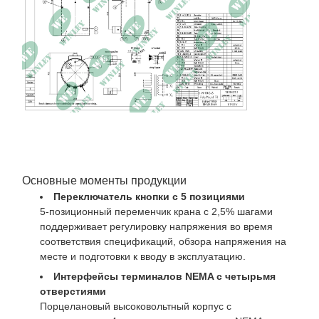
Потеря нагрузки
819W при 85°C
Импеданс
2.26% при 85°C
Размеры
28.0" W × 35.2" D × 61.8" H
Общая масса
1962 фунтов.
Основные моменты продукции
Переключатель кнопки с 5 позициями
5-позиционный переменчик крана с 2,5% шагами
поддерживает регулировку напряжения во время
соответствия спецификаций, обзора напряжения на
месте и подготовки к вводу в эксплуатацию.
Интерфейсы терминалов NEMA с четырьмя
отверстиями
Порцелановый высоковольтный корпус с