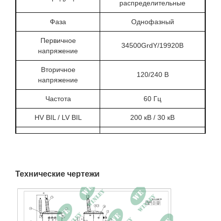
распределительные
Фаза
Однофазный
Первичное
34500GrdY/19920В
напряжение
Вторичное
120/240 В
напряжение
Частота
60 Гц
HV BIL / LV BIL
200 кВ / 30 кВ
Способ охлаждения
ОНАН
Материал намотки
Медь
Повышение
Технические чертежи
65°С
температуры
Убытки без нагрузки
203 Вт