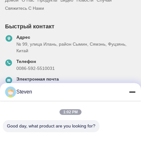
Свяжитесь С Нами
Быстрый контакт
Адрес
№ 99, улица Илань, район Сымин, Сямэнь, Фуцзянь,
Китай
Телефон
0086-592-5510031
Электронная почта
steven@winley-electric.com
Steven
1:02 PM
Наш бюллетень
Подпишитесь на нашу информационную рассылку для
Good day, what product are you looking for?
получения скидок и прочего.