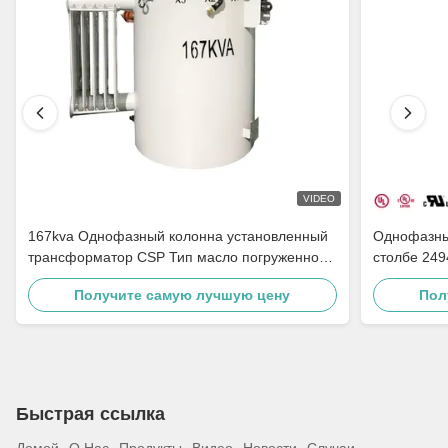
VIDEO
167kva Однофазный колонна установленный
Однофазны
трансформатор CSP Тип масло погруженное
столбе 249
распределение Шаг вниз 4160в До 480в
распределе
Получите самую лучшую цену
Пол
Быстрая ссылка
Домой
О Нас
Продукты
Видео
Новости
Случаи