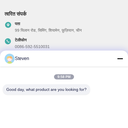
त्वरित संपर्क
पता
99 यिलान रोड, सिमिंग, शियामेन, फ़ुज़ियान, चीन
टेलीफोन
0086-592-5510031
ईमेल
Steven
steven@winley-electric.com
9:58 PM
Good day, what product are you looking for?
हमारा समाचार पत्र
छूट और अधिक के लिए हमारे न्यूज़लेटर की सदस्यता लें।