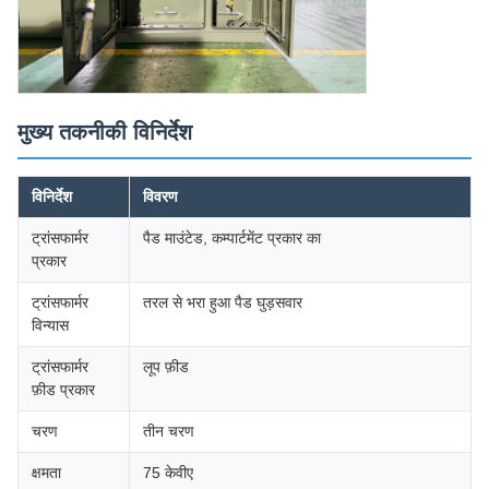
मुख्य तकनीकी विनिर्देश
विनिर्देश
विवरण
ट्रांसफार्मर
पैड माउंटेड, कम्पार्टमेंट प्रकार का
प्रकार
ट्रांसफार्मर
तरल से भरा हुआ पैड घुड़सवार
विन्यास
ट्रांसफार्मर
लूप फ़ीड
फ़ीड प्रकार
चरण
तीन चरण
क्षमता
75 केवीए