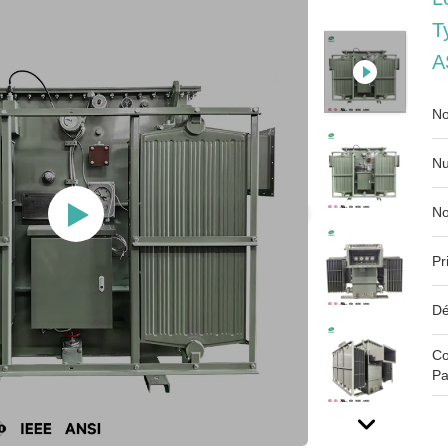
T
A
No
Nu
No
Pr
Dé
Co
Pa