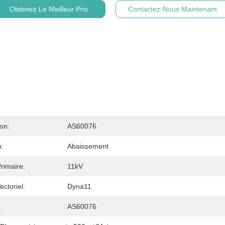
Obtenez Le Meilleur Prix
Contactez-Nous Maintenant
ion:
AS60076
n:
Abaissement
rimaire:
11kV
ctoriel:
Dyna11
:
AS60076