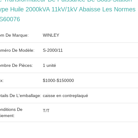
ype Huile 2000kVA 11kV/1kV Abaisse Les Normes
S60076
m De Marque:
WINLEY
méro De Modèle:
S-2000/11
mbre De Pièces:
1 unité
ix:
$1000-$150000
tails De L'emballage:
caisse en contreplaqué
nditions De
T/T
iement: