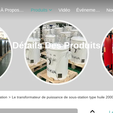
À Propos De Nous
Produits
Vidéo
Événements
Détails Des Produits
ation
>
Le transformateur de puissance de sous-station type huile 2
L