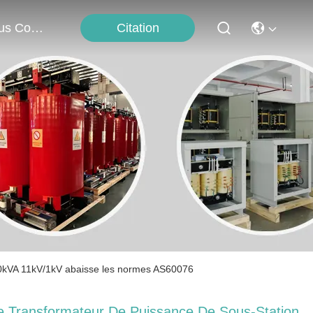
Citation
Nous Contacter
000kVA 11kV/1kV abaisse les normes AS60076
e Transformateur De Puissance De Sous-Station