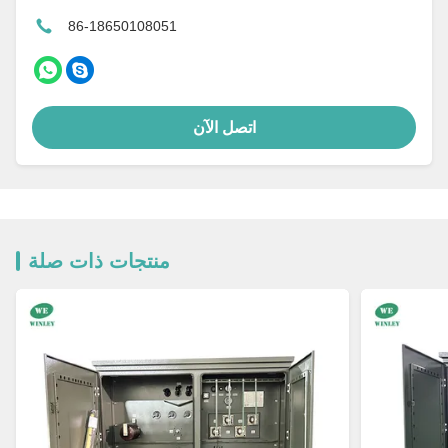
86-18650108051
اتصل الآن
منتجات ذات صلة