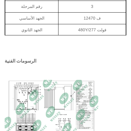
3
رقم المرحلة
12470 ف
الجهد الأساسي
480Y/277 فولت
الجهد الثانوي
أونان
طريقة التبريد
60 هرتز
التردد المقدر
الرسومات الفنية
داين1
مجموعة المتجهات
أ (105 درجة مئوية)
فئة العزل
65 ك
ارتفاع درجة الحرارة
3700 واط
خسارة خارج التحميل
الخسارة أثناء الحمل (85
27300 واط
درجة مئوية)
5.75~6.75%
مقاومة