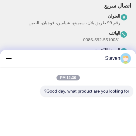
اتصال سريع
العنوان
رقم 99 طريق يلان، سيمينغ، شيامين، فوجيان، الصين
الهاتف
0086-592-5510031
البريد الإلكتروني
steven@winley-electric.com
Steven
12:30 PM
نشرتنا الإخبارية
Good day, what product are you looking for?
اشترك في نشرتنا الإخبارية للحصول على خصومات وأكثر.