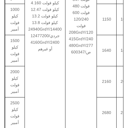
4.160 كيلو فولت
480 فولت
12.47 كيلو فولت
1000
600 فولت
13.2 كيلو فولت
كيلو
120/240
1150
103
13.8 كيلو فولت
فولت
فولت
24940GrdY/14400
أمبير
208GrdY/120
1247جردي/7200
415GrdY/240
1500
4160GrdY/2400
480GrdY/277
كيلو
أو غيرهم
1640
145
600ص/347
فولت
أمبير
2000
كيلو
2160
206
فولت
أمبير
2500
كيلو
2680
237
فولت
أمبير