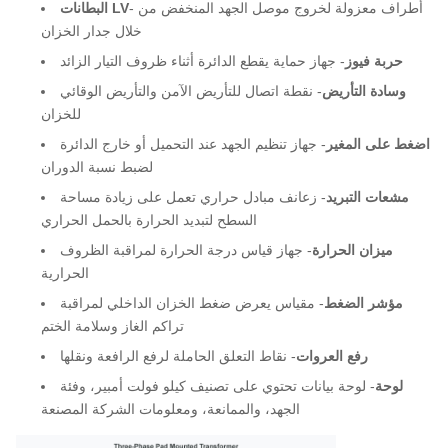
- أطراف معزولة لخروج موصل الجهد المنخفض من
البطانات LV
خلال جدار الخزان
حربة فيوز
- جهاز حماية يقطع الدائرة أثناء ظروف التيار الزائد
وسادة التأريض
- نقطة اتصال للتأريض الآمن والتأريض الوقائي
للخزان
اضغط على المغير
- جهاز تنظيم الجهد عند التحميل أو خارج الدائرة
لضبط نسبة الدوران
مشعات التبريد
- زعانف مبادل حراري تعمل على زيادة مساحة
السطح لتبديد الحرارة بالحمل الحراري
ميزان الحرارة
- جهاز قياس درجة الحرارة لمراقبة الظروف
الحرارية
مؤشر الضغط
- مقياس يعرض ضغط الخزان الداخلي لمراقبة
تراكم الغاز وسلامة الختم
رفع العروات
- نقاط التعلق الحاملة لرفع الرافعة ونقلها
لوحة
- لوحة بيانات تحتوي على تصنيف كيلو فولت أمبير، وفئة
الجهد، والممانعة، ومعلومات الشركة المصنعة