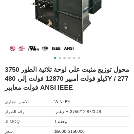
محول توزيع مثبت على لوحة ثلاثية الطور 3750
كيلو فولت أمبير 12870 فولت إلى 480Y / 277
فولت معايير ANSI IEEE
WINLEY
الاسم التجاري:
زغس-H-3750/12.87/0.48
رقم الطراز:
1 وحدة
الـ MOQ:
$5000-$150000
سعر: