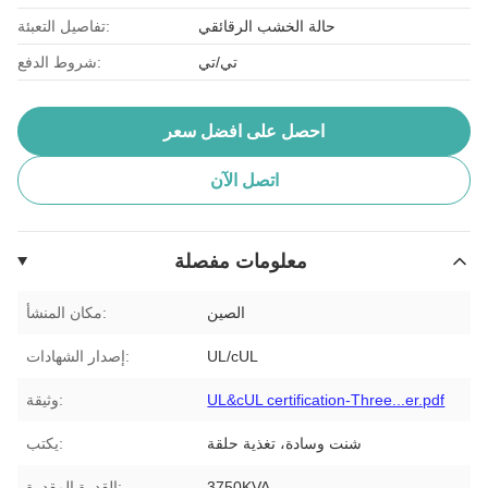
حالة الخشب الرقائقي
تفاصيل التعبئة:
تي/تي
شروط الدفع:
احصل على افضل سعر
اتصل الآن
معلومات مفصلة
الصين
مكان المنشأ:
UL/cUL
إصدار الشهادات:
UL&cUL certification-Three...er.pdf
وثيقة:
شنت وسادة، تغذية حلقة
يكتب:
3750KVA
القدرة المقدرة: