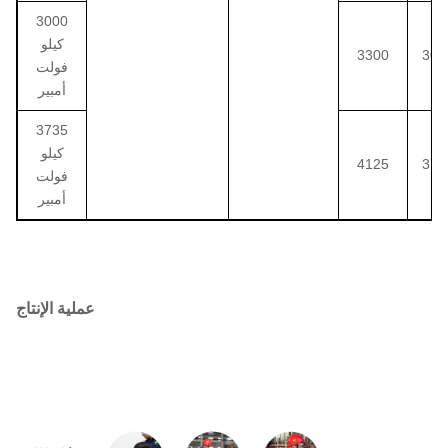
3000
كيلو
3300
303
فولت
أمبير
3735
كيلو
4125
378
فولت
أمبير
عملية الإنتاج