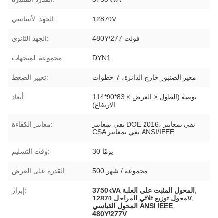
12870V
الجهد الأساسي:
480Y/277 فولت
الجهد الثانوي:
DYN1
مجموعة المتجهات::
مغير الصنبور خارج الدائرة، 7 خطوات
تغيير الضغط:
114*90*83 بوصة (الطول × العرض ×
أبعاد:
الارتفاع)
يفي بمعايير DOE 2016، يفي بمعايير
معايير الكفاءة:
CSA يفي بمعايير ANSI/IEEE
30 يومًا
وقت التسليم:
500 مجموعة / شهر
القدرة على العرض:
,
3750kVA المحول المثبت على العلبة
إبراز:
,
محول توزيع ثلاثي المراحل 12870V
المحول القياسي ANSI IEEE
480Y/277V