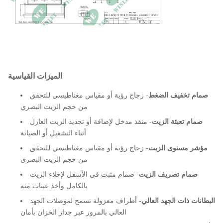
الألومنيوم
مادة اللف
داخلي أو خارجي
حالة الخدمة
≥1000 م
مستوى سطح البحر
الميزات القياسية
114*90*83 بوصة
البعد
صمام تخفيف الضغط
- زجاج رؤية أو مقياس مغناطيسي للتحقق
15540 رطل
الوزن الإجمالي
من حجم الزيت البصري
صمام تعبئة الزيت
- منفذ مدخل لإضافة أو تجديد الزيت العازل
أثناء التشغيل أو الصيانة
مؤشر مستوى الزيت
- زجاج رؤية أو مقياس مغناطيسي للتحقق
من حجم الزيت البصري
صمام تصريف الزيت
- صمام مثبت في الأسفل لإخلاء الزيت
بالكامل وأخذ عينات منه
البطانات ذات الجهد العالي
- أطراف معزولة تسمح لموصلات الجهد
العالي بالمرور عبر جدار الخزان بأمان