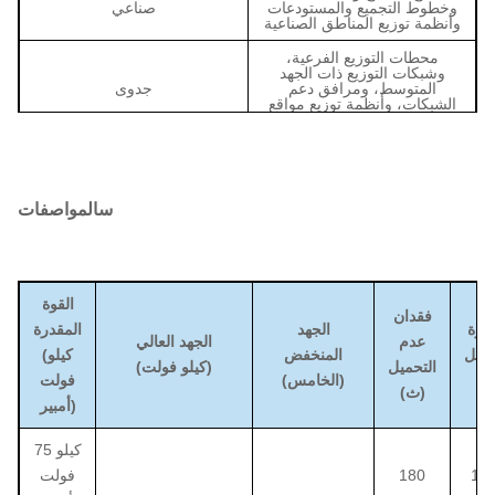
وخطوط التجميع والمستودعات
صناعي
وأنظمة توزيع المناطق الصناعية
محطات التوزيع الفرعية،
وشبكات التوزيع ذات الجهد
المتوسط، ومرافق دعم
جدوى
الشبكات، وأنظمة توزيع مواقع
الطاقة المتجددة
مباني المكاتب الكبيرة
والمستشفيات ومراكز التسوق
تجاري
والفنادق ومراكز البيانات وغيرها
من المرافق التجارية الكبيرة
س
المواصفات
المطارات وشبكات السكك
الحديدية ومحطات معالجة
بنية تحتية
المياه والمشاريع البلدية
ومرافق الخدمات العامة
القوة
فقدان
ارة
الجهد
المقدرة
عدم
الجهد العالي
حميل
المنخفض
(كيلو
التحميل
(كيلو فولت)
(الخامس)
فولت
(ث)
أمبير)
75 كيلو
12
180
فولت