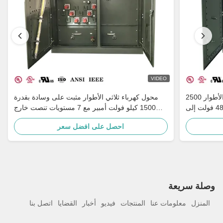
VIDEO
محول معزول مثبت على وسادة ثلاثي الأطوار 2500
محول كهرباء ثلاثي الأطوار مثبت على وسادة بقدرة
كيلو فولت أمبير، مغمور بالزيت، 480 فولت إلى
1500 كيلو فولت أمبير مع 7 مستويات تنصت خارج
480Y، IE
الدائرة، وتكييف متعدد الجهد، وعازل بورسلين للتأريض
احصل على افضل سعر
وصلة سريعة
المنزل
معلومات عنا
المنتجات
فيديو
أخبار
القضايا
اتصل بنا