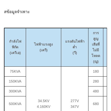
อาคารสำนักงานขนาดใหญ่
โรงพยาบาล ศูนย์การค้า
ส
ข้อมูลจำเพาะ
ทางการค้า
โรงแรม ศูนย์ข้อมูล และสิ่ง
อำนวยความสะดวกเชิง
พาณิชย์ขนาดใหญ่อื่นๆ
สนามบิน ระบบรางรถไฟ โรง
โครงสร้างพื้นฐาน
บำบัดน้ำ โครงการเทศบาล
การ
ก
และสถานบริการสาธารณะ
สูญ
ส
กำลังไฟ
แรงดันไฟฟ้า
ไฟฟ้าแรงสูง
เสียที่
เ
พิกัด
ต่ำ
(เควี)
ไม่มี
ข
(เควีเอ)
(วี)
โหลด
โ
(ญ)
(
75KVA
180
1
150KVA
280
2
300KVA
480
3
34.5KV
277V
500KVA
680
5
4.160KV
347V