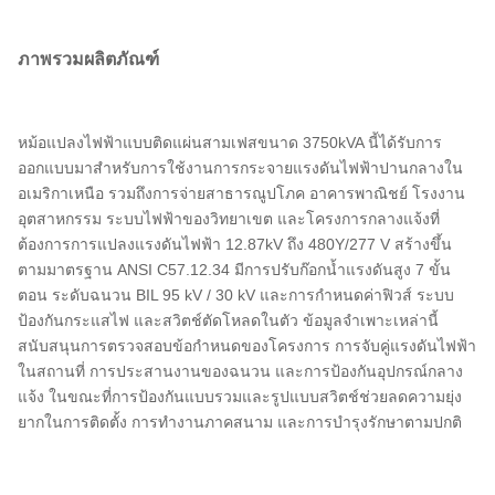
ภาพรวมผลิตภัณฑ์
หม้อแปลงไฟฟ้าแบบติดแผ่นสามเฟสขนาด 3750kVA นี้ได้รับการ
ออกแบบมาสำหรับการใช้งานการกระจายแรงดันไฟฟ้าปานกลางใน
อเมริกาเหนือ รวมถึงการจ่ายสาธารณูปโภค อาคารพาณิชย์ โรงงาน
อุตสาหกรรม ระบบไฟฟ้าของวิทยาเขต และโครงการกลางแจ้งที่
ต้องการการแปลงแรงดันไฟฟ้า 12.87kV ถึง 480Y/277 V สร้างขึ้น
ตามมาตรฐาน ANSI C57.12.34 มีการปรับก๊อกน้ำแรงดันสูง 7 ขั้น
ตอน ระดับฉนวน BIL 95 kV / 30 kV และการกำหนดค่าฟิวส์ ระบบ
ป้องกันกระแสไฟ และสวิตช์ตัดโหลดในตัว ข้อมูลจำเพาะเหล่านี้
สนับสนุนการตรวจสอบข้อกำหนดของโครงการ การจับคู่แรงดันไฟฟ้า
ในสถานที่ การประสานงานของฉนวน และการป้องกันอุปกรณ์กลาง
แจ้ง ในขณะที่การป้องกันแบบรวมและรูปแบบสวิตช์ช่วยลดความยุ่ง
ยากในการติดตั้ง การทำงานภาคสนาม และการบำรุงรักษาตามปกติ