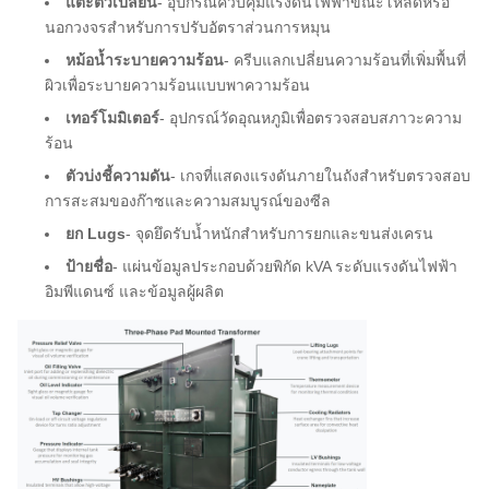
แตะตัวเปลี่ยน
- อุปกรณ์ควบคุมแรงดันไฟฟ้าขณะโหลดหรือ
นอกวงจรสำหรับการปรับอัตราส่วนการหมุน
หม้อน้ำระบายความร้อน
- ครีบแลกเปลี่ยนความร้อนที่เพิ่มพื้นที่
ผิวเพื่อระบายความร้อนแบบพาความร้อน
เทอร์โมมิเตอร์
- อุปกรณ์วัดอุณหภูมิเพื่อตรวจสอบสภาวะความ
ร้อน
ตัวบ่งชี้ความดัน
- เกจที่แสดงแรงดันภายในถังสำหรับตรวจสอบ
การสะสมของก๊าซและความสมบูรณ์ของซีล
ยก Lugs
- จุดยึดรับน้ำหนักสำหรับการยกและขนส่งเครน
ป้ายชื่อ
- แผ่นข้อมูลประกอบด้วยพิกัด kVA ระดับแรงดันไฟฟ้า
อิมพีแดนซ์ และข้อมูลผู้ผลิต