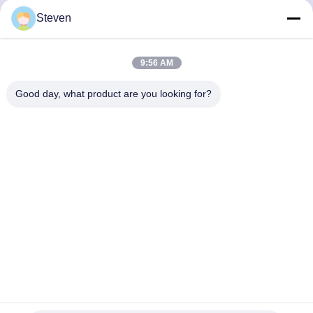
Steven
ข่าวสารของเรา
สมัครสมาชิกข่าวสารของเรา เพื่อรับส่วนลดและอื่นๆ
9:56 AM
Good day, what product are you looking for?
ส่งอีเมล
นโยบายความเป็นส่วนตัว
|
แผนผังเว็บไซต์
| จีน คุณภาพดี เครื่องแปลงที่ติดตั้ง 3
ขั้นตอน ผู้จัดจําหน่าย.ลิขสิทธิ์ 2021-2026 Xiamen Winley Electric Co.,Ltd .
สงวนลิขสิทธิ์.