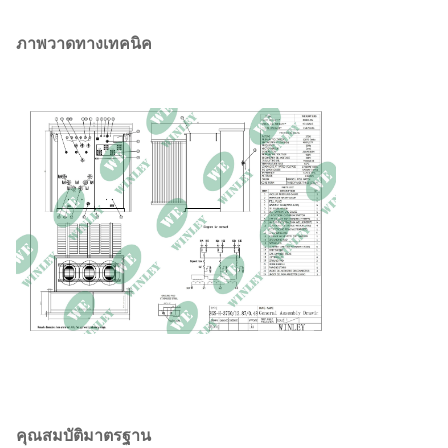
จัดอันดับความถี่
60 เฮิรตซ์
ภาพวาดทางเทคนิค
กลุ่มเวกเตอร์
ไดน์1
ชั้นฉนวน
เอ (105°C)
อุณหภูมิที่เพิ่มขึ้น
65 ก
การสูญเสียขณะโหลด
3700 วัตต์
การสูญเสียโหลด (85 ℃)
27300 วัตต์
ความต้านทาน
5.75~6.75 %
วัสดุที่คดเคี้ยว
อลูมิเนียม
เงื่อนไขการให้บริการ
ในร่มหรือกลางแจ้ง
ระดับน้ำทะเล
≤1,000 ม
มิติ
114*90*83 นิ้ว
คุณสมบัติมาตรฐาน