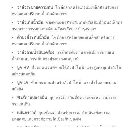
น้ำหนักรวม
15540 ปอนด์
วาล์วระบายความดัน
- ไซต์กลาสหรือเกจแม่เหล็กสำหรับการ
ตรวจสอบปริมาณน้ำมันด้วยภาพ
วาล์วเติมน้ำมัน
- ช่องทางเข้าสำหรับเติมหรือเติมน้ำมันอิเล็กทริ
กระหว่างการทดสอบเดินเครื่องหรือการบำรุงรักษา
ตัวบ่งชี้ระดับน้ำมัน
- ไซต์กลาสหรือเกจแม่เหล็กสำหรับการ
ตรวจสอบปริมาณน้ำมันด้วยภาพ
วาล์วถ่ายน้ำมันเครื่อง
- วาล์วติดตั้งด้านล่างเพื่อการถ่ายเท
น้ำมันและการเก็บตัวอย่างอย่างสมบูรณ์
บูช HV
- ขั้วต่อฉนวนที่ช่วยให้ตัวนำไฟฟ้าแรงสูงทะลุผนังถังได้
อย่างปลอดภัย
บูช LV
- ขั้วต่อฉนวนสำหรับตัวนำไฟฟ้าแรงต่ำไหลออกผ่าน
ผนังถัง
ฟิวส์ดาบปลายปืน
- อุปกรณ์ป้องกันที่ตัดวงจรระหว่างสภาวะ
กระแสเกิน
แผ่นกราวด์
- จุดเชื่อมต่อสำหรับการต่อสายดินเพื่อความ
ปลอดภัยและการต่อสายดินป้องกันของถัง