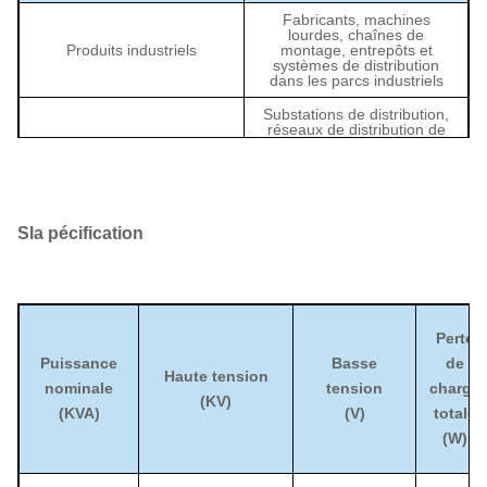
Fabricants, machines
lourdes, chaînes de
Produits industriels
montage, entrepôts et
systèmes de distribution
dans les parcs industriels
Substations de distribution,
réseaux de distribution de
moyenne tension,
Utilisation
installations de soutien du
réseau et systèmes de
distribution de sites
d'énergie renouvelable
S
la pécification
Grands immeubles de
bureaux, hôpitaux, centres
commerciaux, hôtels,
Commercial
centres de données et
autres grandes installations
commerciales
Perte
Aéroports, systèmes
Puissance
Basse
de
ferroviaires, stations
Haute tension
Infrastructure
d'épuration d'eau, projets
nominale
tension
charge
municipaux et installations
(KV)
de service public
(KVA)
(V)
totale
(W)