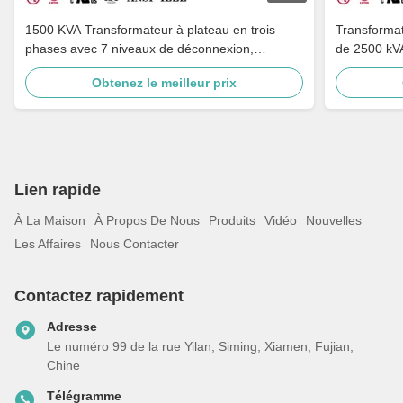
1500 KVA Transformateur à plateau en trois
Transformat
phases avec 7 niveaux de déconnexion,
de 2500 kVA
adaptation à plusieurs tensions et mise à la terre
ANSI C57
Obtenez le meilleur prix
Lien rapide
À La Maison
À Propos De Nous
Produits
Vidéo
Nouvelles
Les Affaires
Nous Contacter
Contactez rapidement
Adresse
Le numéro 99 de la rue Yilan, Siming, Xiamen, Fujian,
Chine
Télégramme