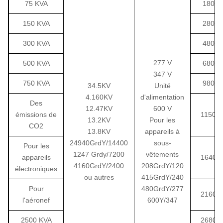
75 KVA
180
150 KVA
280
300 KVA
480
277 V
500 KVA
680
347 V
750 KVA
980
34.5KV
Unité
4.160KV
d'alimentation
Des
12.47KV
600 V
émissions de
1150
13.2KV
Pour les
CO2
13.8KV
appareils à
24940GrdY/14400
sous-
Pour les
1247 Grdy/7200
vêtements
appareils
1640
4160GrdY/2400
208GrdY/120
électroniques
ou autres
415GrdY/240
Pour
480GrdY/277
2160
l'aéronef
600Y/347
2500 KVA
2680