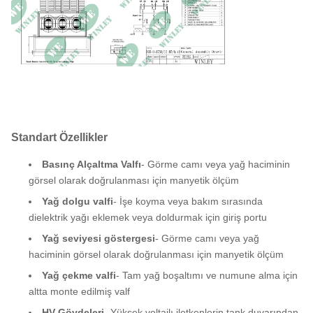
İmpedans
5.75 ~ 6.75 %
Kabuk malzemesi
Alüminyum
Hizmet Durumu
İçeride veya Dışarıda
Deniz seviyesi
≤ 1000 M
Boyut
114*90*83 inç
Standart Özellikler
Toplam Ağırlık
15540 lbs
Basınç Alçaltma Valfı
- Görme camı veya yağ haciminin
görsel olarak doğrulanması için manyetik ölçüm
Yağ dolgu valfi
- İşe koyma veya bakım sırasında
dielektrik yağı eklemek veya doldurmak için giriş portu
Yağ seviyesi göstergesi
- Görme camı veya yağ
haciminin görsel olarak doğrulanması için manyetik ölçüm
Yağ çekme valfi
- Tam yağ boşaltımı ve numune alma için
altta monte edilmiş valf
HV Gövdeleri
- Yüksek voltajlı iletkenlerin tank duvarından