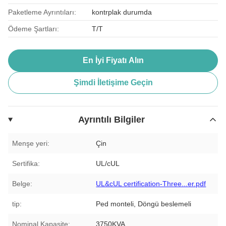
Paketleme Ayrıntıları:
kontrplak durumda
Ödeme Şartları:
T/T
En İyi Fiyatı Alın
Şimdi İletişime Geçin
Ayrıntılı Bilgiler
Menşe yeri:
Çin
Sertifika:
UL/cUL
Belge:
UL&cUL certification-Three...er.pdf
tip:
Ped monteli, Döngü beslemeli
Nominal Kapasite:
3750KVA