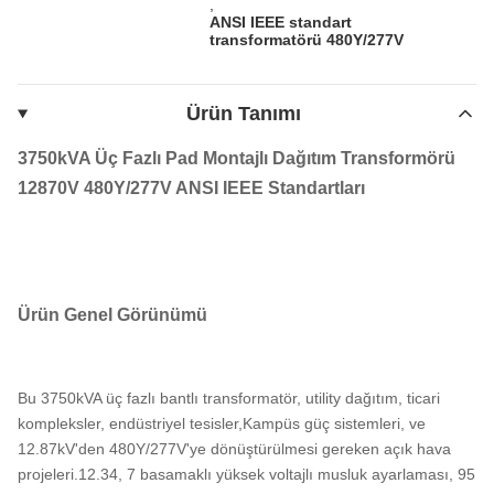
,
ANSI IEEE standart
transformatörü 480Y/277V
Ürün Tanımı
3750kVA Üç Fazlı Pad Montajlı Dağıtım Transformörü
12870V 480Y/277V ANSI IEEE Standartları
Ürün Genel Görünümü
Bu 3750kVA üç fazlı bantlı transformatör, utility dağıtım, ticari
kompleksler, endüstriyel tesisler,Kampüs güç sistemleri, ve
12.87kV'den 480Y/277V'ye dönüştürülmesi gereken açık hava
projeleri.12.34, 7 basamaklı yüksek voltajlı musluk ayarlaması, 95