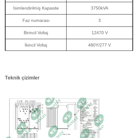
İsimlendirilmiş Kapasite
3750kVA
Faz numarası
3
Birincil Voltaj
12470 V
İkincil Voltaj
480Y/277 V
Soğutma yöntemi
ONAN
Belirli Sıklık
60 Hz
Teknik çizimler
Vektör grubu
Dyn1
İzolasyon sınıfı
A (105°C)
Sıcaklık Artışı
65 K
Yük dışı kayıp
3700 W
Yük kaybı (85°C)
27300 W