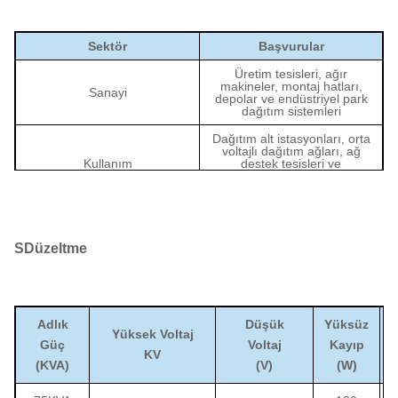
Sektör
Başvurular
Üretim tesisleri, ağır
makineler, montaj hatları,
Sanayi
depolar ve endüstriyel park
dağıtım sistemleri
Dağıtım alt istasyonları, orta
voltajlı dağıtım ağları, ağ
Kullanım
destek tesisleri ve
yenilenebilir enerji siteleri
dağıtım sistemleri
Büyük ofis binaları,
hastaneler, alışveriş
Ticari
merkezleri, oteller, veri
S
Düzeltme
merkezleri ve diğer büyük
ticari tesisler
Havaalanları, demiryolu
sistemleri, su arıtma
Altyapı
tesisleri, belediye projeleri
Adlık
Düşük
Yüksüz
ve kamu hizmeti tesisleri
Yüksek Voltaj
Güç
Voltaj
Kayıp
KV
(KVA)
(V)
(W)