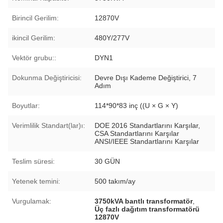
Birincil Gerilim:
12870V
ikincil Gerilim:
480Y/277V
Vektör grubu::
DYN1
Dokunma Değiştiricisi:
Devre Dışı Kademe Değiştirici, 7
Adım
Boyutlar:
114*90*83 inç ((U × G × Y)
Verimlilik Standart(lar)ı:
DOE 2016 Standartlarını Karşılar,
CSA Standartlarını Karşılar
ANSI/IEEE Standartlarını Karşılar
Teslim süresi:
30 GÜN
Yetenek temini:
500 takım/ay
Vurgulamak:
3750kVA bantlı transformatör
,
Üç fazlı dağıtım transformatörü
12870V