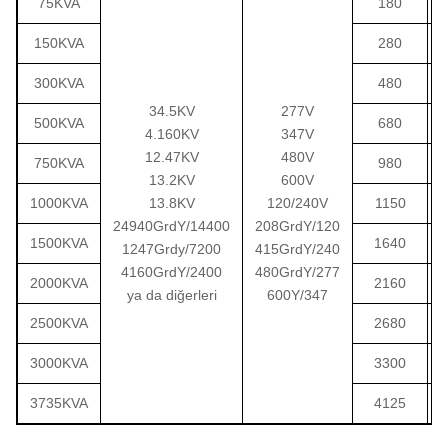
75KVA
180
150KVA
280
300KVA
480
34.5KV
277V
500KVA
680
4.160KV
347V
12.47KV
480V
750KVA
980
13.2KV
600V
1000KVA
13.8KV
120/240V
1150
1
24940GrdY/14400
208GrdY/120
1500KVA
1640
1
1247Grdy/7200
415GrdY/240
4160GrdY/2400
480GrdY/277
2000KVA
2160
2
ya da diğerleri
600Y/347
2500KVA
2680
2
3000KVA
3300
3
3735KVA
4125
3