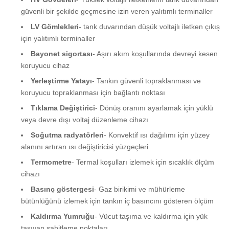
güvenli bir şekilde geçmesine izin veren yalıtımlı terminaller
LV Gömlekleri
- tank duvarından düşük voltajlı iletken çıkış
için yalıtımlı terminaller
Bayonet sigortası
- Aşırı akım koşullarında devreyi kesen
koruyucu cihaz
Yerleştirme Yatayı
- Tankın güvenli topraklanması ve
koruyucu topraklanması için bağlantı noktası
Tıklama Değiştirici
- Dönüş oranını ayarlamak için yüklü
veya devre dışı voltaj düzenleme cihazı
Soğutma radyatörleri
- Konvektif ısı dağılımı için yüzey
alanını artıran ısı değiştiricisi yüzgeçleri
Termometre
- Termal koşulları izlemek için sıcaklık ölçüm
cihazı
Basınç göstergesi
- Gaz birikimi ve mühürleme
bütünlüğünü izlemek için tankın iç basıncını gösteren ölçüm
Kaldırma Yumruğu
- Vücut taşıma ve kaldırma için yük
taşıyan sabitleme noktaları