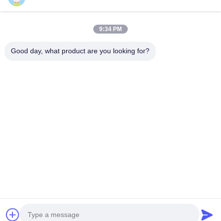
Haber Bültenimiz
İndirimler ve daha fazlası için bültenimize abone olun.
9:34 PM
Good day, what product are you looking for?
Eposta Gönder
Gizlilik Politikası
|
Site Haritası
| Çin İyi Kalite Üç fazlı bantlı transformatör
Tedarikçi. Telif hakkı © 2021-2026 Xiamen Winley Electric Co.,Ltd . Her hakkı
saklıdır.