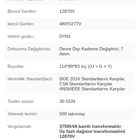
Birincil Gerilim:
12870V
ikincil Gerilim:
480Y/277V
Vektör grubu::
DYN1
Dokunma Değiştiricisi:
Devre Dışı Kademe Değiştirici, 7
Adım
Boyutlar:
114*90*83 inç ((U × G × Y)
Verimlilik Standart(lar)ı:
DOE 2016 Standartlarını Karşılar,
CSA Standartlarını Karşılar
ANSI/IEEE Standartlarını Karşılar
Teslim süresi:
30 GÜN
Yetenek temini:
500 takım/ay
Vurgulamak:
3750kVA bantlı transformatör
,
Üç fazlı dağıtım transformatörü
12870V