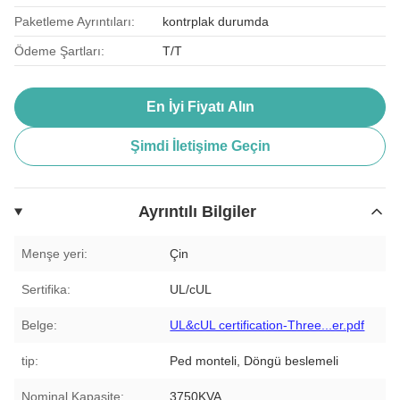
Paketleme Ayrıntıları:
kontrplak durumda
Ödeme Şartları:
T/T
En İyi Fiyatı Alın
Şimdi İletişime Geçin
Ayrıntılı Bilgiler
Menşe yeri:
Çin
Sertifika:
UL/cUL
Belge:
UL&cUL certification-Three...er.pdf
tip:
Ped monteli, Döngü beslemeli
Nominal Kapasite:
3750KVA