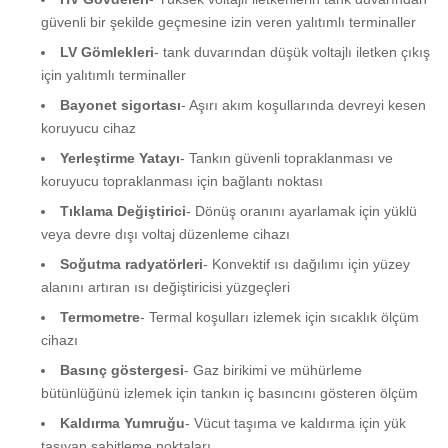
güvenli bir şekilde geçmesine izin veren yalıtımlı terminaller
LV Gömlekleri
- tank duvarından düşük voltajlı iletken çıkış
için yalıtımlı terminaller
Bayonet sigortası
- Aşırı akım koşullarında devreyi kesen
koruyucu cihaz
Yerleştirme Yatayı
- Tankın güvenli topraklanması ve
koruyucu topraklanması için bağlantı noktası
Tıklama Değiştirici
- Dönüş oranını ayarlamak için yüklü
veya devre dışı voltaj düzenleme cihazı
Soğutma radyatörleri
- Konvektif ısı dağılımı için yüzey
alanını artıran ısı değiştiricisi yüzgeçleri
Termometre
- Termal koşulları izlemek için sıcaklık ölçüm
cihazı
Basınç göstergesi
- Gaz birikimi ve mühürleme
bütünlüğünü izlemek için tankın iç basıncını gösteren ölçüm
Kaldırma Yumruğu
- Vücut taşıma ve kaldırma için yük
taşıyan sabitleme noktaları