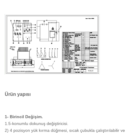
Sıcaklık Artışı
65°C
İzolasyon derecesi
E
Soğutma sınıfı
KNAN
DOE 2016 Standartlarını, CSA
Standartlarını karşılar
Verimlilik Standartları
ANSI/IEEE Standartlarını
karşılar
Kabuk malzemesi
Bakır
Verimlilik %
99%10
Ürün yapısı
Yük Kaybı Yok (Watt)
+/- 695W
Tam yük kaybı (watta)
1- Birincil Değişim.
+/- 4980W
%100
1.5-konumlu dokunuş değiştiricisi.
2) 4 pozisyon yük kırma düğmesi, sıcak çubukla çalıştırılabilir ve