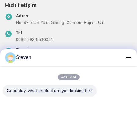
Hızlı iletişim
Adres
No. 99 Yilan Yolu, Siming, Xiamen, Fujian, Çin
Tel
0086-592-5510031
E-posta
steven@winley-electric.com
Steven
4:31 AM
Haber Bültenimiz
Good day, what product are you looking for?
İndirimler ve daha fazlası için bültenimize abone olun.