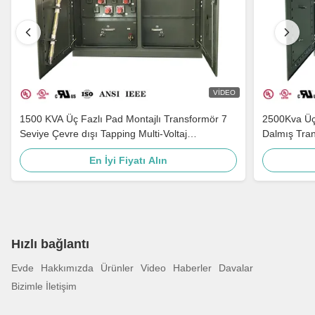
VIDEO
1500 KVA Üç Fazlı Pad Montajlı Transformör 7
2500Kva Üç 
Seviye Çevre dışı Tapping Multi-Voltaj
Dalmış Tra
Adaptasyonu ve Yerleştirme Porselen Bushing
En İyi Fiyatı Alın
Hızlı bağlantı
Evde
Hakkımızda
Ürünler
Video
Haberler
Davalar
Bizimle İletişim