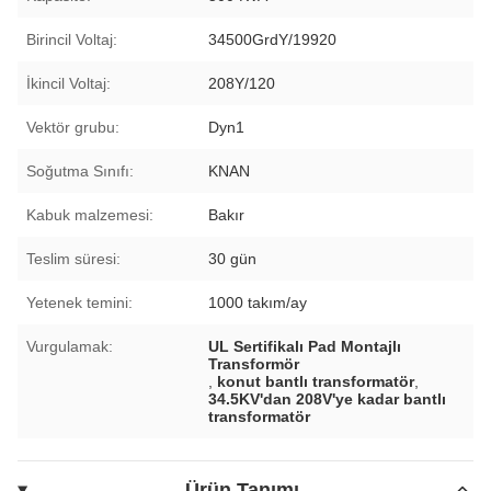
Birincil Voltaj:
34500GrdY/19920
İkincil Voltaj:
208Y/120
Vektör grubu:
Dyn1
Soğutma Sınıfı:
KNAN
Kabuk malzemesi:
Bakır
Teslim süresi:
30 gün
Yetenek temini:
1000 takım/ay
Vurgulamak:
UL Sertifikalı Pad Montajlı
Transformör
,
konut bantlı transformatör
,
34.5KV'dan 208V'ye kadar bantlı
transformatör
Ürün Tanımı