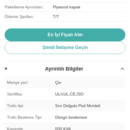
Paketleme Ayrıntıları:
Plywood kapak
Ödeme Şartları:
T/T
En İyi Fiyatı Alın
Şimdi İletişime Geçin
Ayrıntılı Bilgiler
Menşe yeri:
Çin
Sertifika:
UL/cUL,CE,ISO
Trafo tipi:
Sıvı Dolgulu Ped Monteli
Trafo Besleme Tipi:
Döngü beslemesi
Kapasite:
500 KVA