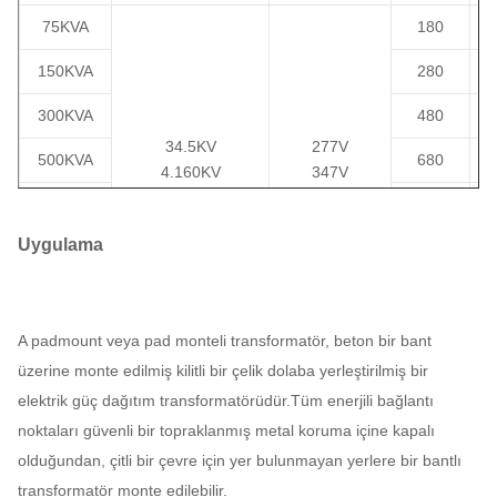
75KVA
180
1
150KVA
280
2
300KVA
480
3
34.5KV
277V
500KVA
680
5
4.160KV
347V
12.47KV
480V
750KVA
980
7
13.2KV
600V
Uygulama
1000KVA
13.8KV
120/240V
1150
1
24940GrdY/14400
208GrdY/120
1500KVA
1640
1
1247Grdy/7200
415GrdY/240
4160GrdY/2400
480GrdY/277
2000KVA
2160
2
A padmount veya pad monteli transformatör, beton bir bant
ya da diğerleri
600Y/347
üzerine monte edilmiş kilitli bir çelik dolaba yerleştirilmiş bir
2500KVA
2680
2
elektrik güç dağıtım transformatörüdür.Tüm enerjili bağlantı
3000KVA
3300
3
noktaları güvenli bir topraklanmış metal koruma içine kapalı
olduğundan, çitli bir çevre için yer bulunmayan yerlere bir bantlı
3735KVA
4125
3
transformatör monte edilebilir.