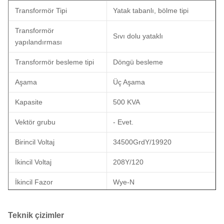
Transformör Tipi
Yatak tabanlı, bölme tipi
Transformör
Sıvı dolu yataklı
yapılandırması
Transformör besleme tipi
Döngü besleme
Aşama
Üç Aşama
Kapasite
500 KVA
Vektör grubu
- Evet.
Birincil Voltaj
34500GrdY/19920
İkincil Voltaj
208Y/120
İkincil Fazor
Wye-N
İkincil BIL
30 KV
Teknik çizimler
Sıklık
60 Hz