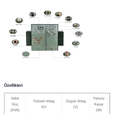
Özellikleri
Adlık
Yüksüz
Y
Yüksek Voltaj
Düşük Voltaj
Güç
Kayıp
K
KV
(V)
(KVA)
(W)