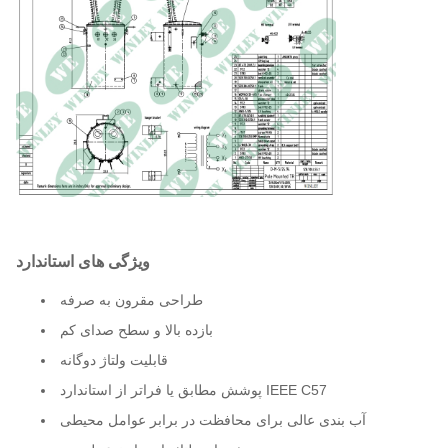
40 درجه سانتیگراد
رتبه بندی دمای محیط
48 دسی بل
سطح صدا
16.90 اینچ عرض × 20.00 اینچ
ابعاد*
عمق × 33.85 اینچ ارتفاع
13.39 اینچ OD
قطر مخزن*
217 پوند
وزن کل (پر شده با مایع)*
ویژگی های استاندارد
طراحی مقرون به صرفه
بازده بالا و سطح صدای کم
قابلیت ولتاژ دوگانه
پوشش مطابق یا فراتر از استاندارد IEEE C57
آب بندی عالی برای محافظت در برابر عوامل محیطی