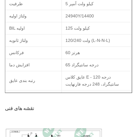
5 کیلو ولت آمپر
ظرفیت
24940Y/14400
ولتاژ اولیه
125 کیلو ولت
BIL اولیه
120/240 ولت (L-N-N-L)
ولتاژ ثانویه
60 هرتز
فرکانس
65 درجه سانتیگراد
افزایش دما
عایق کلاس E - 120 درجه
رتبه بندی عایق
سانتیگراد، 248 درجه فارنهایت
ONAN؛ خود خنک شونده
کلاس خنک کننده
نقشه های فنی
مطابق با استانداردهای DOE 2016،
مطابق با استانداردهای CSA،
استانداردهای بهره وری
مطابق با استانداردهای ANSI/IEEE
مس
جنس سیم پیچ