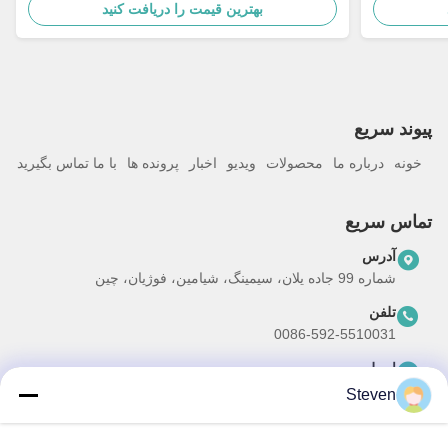
بهترین قیمت را دریافت کنید
پيوند سريع
خونه
درباره ما
محصولات
ویدیو
اخبار
پرونده ها
با ما تماس بگیرید
تماس سریع
آدرس
شماره 99 جاده یلان، سیمینگ، شیامین، فوژیان، چین
تلفن
0086-592-5510031
ایمیل
steven@winley-electric.com
Steven