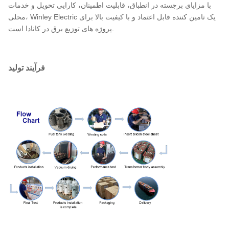
50
با مزایای برجسته در انطباق، قابلیت اطمینان، کارایی تحویل و خدمات
12470
220
IEEE/ANSI/
1.0-
محلی، Winley Electric یک تامین کننده قابل اعتماد و با کیفیت بالا برای
75
13200
230
II0,II6
DOE/CSA
4.5%
پروژه های توزیع برق در کانادا است.
13800
400
100
19920
480
24940
167
فرآیند تولید
34500
250
333
500