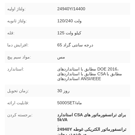
24940Y/14400
ولتاژ اولیه:
120/240 ولت
ولتاژ ثانویه:
125 کیلو ولت
قله:
65 درجه سانتی گراد
افزایش دما:
مس
مواد سیم پیچ:
مطابق با استانداردهای DOE 2016،
استاندارد:
مطابق با استانداردهای CSA مطابق با
استانداردهای ANSI/IEEE
30 روز
زمان تحویل:
5000SET/ماه
قابلیت ارائه:
استاندارد CSA برای ترانسفورماتور های
برجسته کردن:
5kVA
,
24940Y ترانسفورماتور الکتریکی غوطه
ور شده در روغن