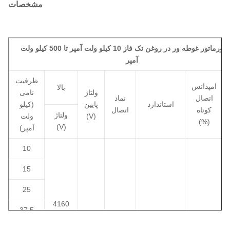
مشخصات
ترانسفورماتور غوطه ور در روغن تک فاز 10 کیلو ولت آمپر تا 500 کیلو ولت
آمپر
ظرفیت
امپدانس
بالا
ولتاژ
نامی
اتصال
نماد
استاندارد
پایین
(کیلو
کوتاه
اتصال
ولتاژ
(V)
ولت
(%)
(V)
آمپر)
10
15
25
4160
37.5
7200
12000
110