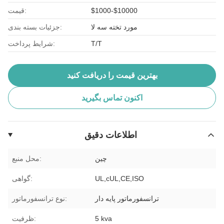
$1000-$10000
قیمت:
مورد تخته سه لا
جزئیات بسته بندی:
T/T
شرایط پرداخت:
بهترین قیمت را دریافت کنید
اکنون تماس بگیرید
اطلاعات دقیق
چین
محل منبع:
UL,cUL,CE,ISO
گواهی:
ترانسفورماتور پایه دار
نوع ترانسفورماتور:
5 kva
ظرفیت: