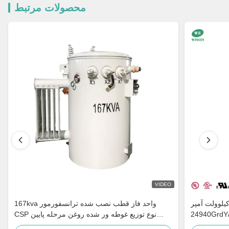
محصولات مرتبط
VIDEO
نسفورماتور تک فاز 75 کیلوولت آمپر
167kva واحد فاز قطب نصب شده ترانسفورمور
24940GrdY/14400V تا 120/240V برای توزیع
CSP نوع توزیع غوطه ور شده روغن مرحله پایین
روستایی
4160v به 480v