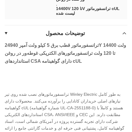
,
14400V تا 120V ترانسفورماتور cUL
لیست شده
توضیحات محصول
ترانسفورماتور قطب برق 5 کیلو ولت آمپر 24940Y 14400 ولت
تا 120 ولت ترانسفورماتورهای الکتریکی غوطه‌ور در روغن
استانداردهای CSA دارای گواهینامه cUL
ترانسفورماتورهای نصب شده روی تیر Winley Electric به طور کامل
نیازهای اصلی خریداران کانادایی را برآورده می‌کنند. محصولات دارای
گواهینامه cUL (شماره گواهینامه UL-CA-2551188-0) هستند و کاملاً با
استانداردهای الکتریکی CSA، ANSI/IEEE و CEC مطابقت دارند. این
شرکت دارای تجربه گسترده پروژه در آمریکای شمالی است، اسناد
گواهینامه کامل، پشتیبانی فنی حرفه ای و خدمات گارانتی جامع را ارائه