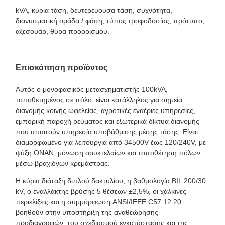
kVA, κύρια τάση, δευτερεύουσα τάση, συχνότητα,
διανυσματική ομάδα / φάση, τύπος τροφοδοσίας, πρότυπο,
αξεσουάρ, θύρα προορισμού.
Επισκόπηση προϊόντος
Αυτός ο μονοφασικός μετασχηματιστής 100kVA,
τοποθετημένος σε πόλο, είναι κατάλληλος για σημεία
διανομής κοινής ωφελείας, αγροτικές εναέριες υπηρεσίες,
εμπορική παροχή ρεύματος και εξωτερικά δίκτυα διανομής
που απαιτούν υπηρεσία υποβάθμισης μέσης τάσης. Είναι
διαμορφωμένο για λειτουργία από 34500V έως 120/240V, με
ψύξη ONAN, μόνωση ορυκτελαίων και τοποθέτηση πόλων
μέσω βραχιόνων κρεμάστρας.
Η κύρια διάταξη διπλού δακτυλίου, η βαθμολογία BIL 200/30
kV, ο εναλλάκτης βρύσης 5 θέσεων ±2,5%, οι χάλκινες
περιελίξεις και η συμμόρφωση ANSI/IEEE C57.12.20
βοηθούν στην υποστήριξη της αναθεώρησης
προδιαγραφών, του σχεδιασμού εγκατάστασης και της