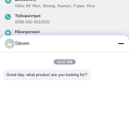
Οδός 99 Yilan, Siming, Xiamen, Fujian, Κίνα
Τηλεφώνημα
0086-592-5510031
Ηλεκτρονικό
steven@winley-electric.com
Steven
11:17 AM
Το Δελτίο Ενημέρωσης
Συνδρομηθείτε στο ενημερωτικό μας δελτίο για εκπτώσεις και
Good day, what product are you looking for?
πολλά άλλα.