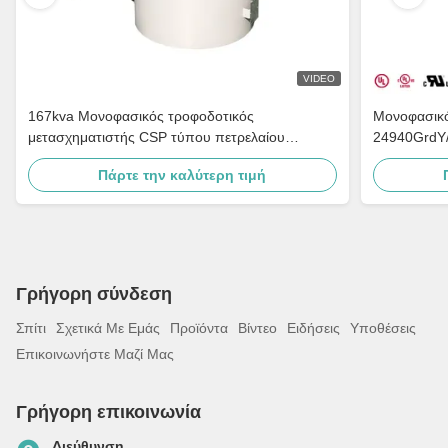
VIDEO
167kva Μονοφασικός τροφοδοτικός
Μονοφασικό
μετασχηματιστής CSP τύπου πετρελαίου
24940GrdY/
βυθισμένη διανομή Βήμα προς τα κάτω 4160v
Διανομή
Πάρτε την καλύτερη τιμή
έως 480v
Γρήγορη σύνδεση
Σπίτι
Σχετικά Με Εμάς
Προϊόντα
Βίντεο
Ειδήσεις
Υποθέσεις
Επικοινωνήστε Μαζί Μας
Γρήγορη επικοινωνία
Διεύθυνση