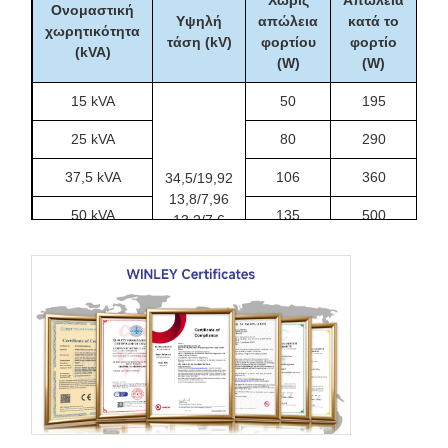
Χωρίς
Απώλεια
Ονομαστική
Υψηλή
απώλεια
κατά το
Ύ
χωρητικότητα
τάση (kV)
φορτίου
φορτίο
(
(kVA)
(W)
(W)
15 kVA
50
195
8
25 kVA
80
290
8
37,5 kVA
106
360
8
34,5/19,92
13,8/7,96
50 kVA
135
500
8
13,2/7,6
12,47/7,2
75 kVA
190
650
8
ή άλλα
100 kVA
280
1010
9
167 kVA
435
1530
1
250 kVA
550
2230
1