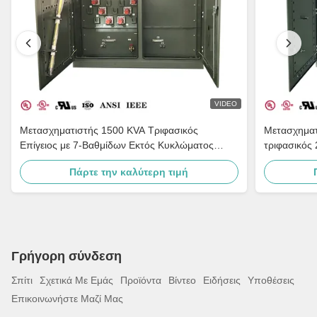
VIDEO
Μετασχηματιστής 1500 KVA Τριφασικός
Μετασχηματ
Επίγειος με 7-Βαθμίδων Εκτός Κυκλώματος
τριφασικός 
Διακλάδωση, Προσαρμογή Πολλαπλών Τάσεων
480Y, IEEE
Πάρτε την καλύτερη τιμή
και Μονωτήρες Πορσελάνης Γείωσης
Γρήγορη σύνδεση
Σπίτι
Σχετικά Με Εμάς
Προϊόντα
Βίντεο
Ειδήσεις
Υποθέσεις
Επικοινωνήστε Μαζί Μας