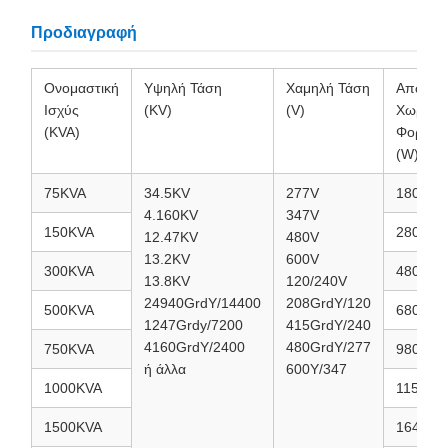
Προδιαγραφή
Ονομαστική
Υψηλή Τάση
Χαμηλή Τάση
Απώλειε
Ισχύς
(KV)
(V)
Χωρίς
(KVA)
Φορτίο
(W)
75KVA
34.5KV
277V
180
4.160KV
347V
150KVA
280
12.47KV
480V
13.2KV
600V
300KVA
480
13.8KV
120/240V
24940GrdY/14400
208GrdY/120
500KVA
680
1247Grdy/7200
415GrdY/240
4160GrdY/2400
480GrdY/277
750KVA
980
ή άλλα
600Y/347
1000KVA
1150
1500KVA
1640