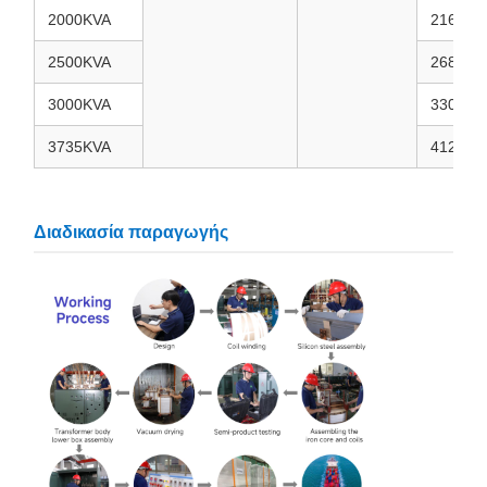
2000KVA
2160
2500KVA
2680
3000KVA
3300
3735KVA
4125
Διαδικασία παραγωγής