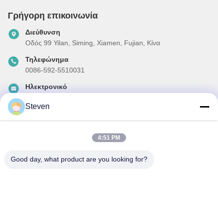
Γρήγορη επικοινωνία
Διεύθυνση
Οδός 99 Yilan, Siming, Xiamen, Fujian, Κίνα
Τηλεφώνημα
0086-592-5510031
Ηλεκτρονικό
steven@winley-electric.com
Steven
4:51 PM
Το Δελτίο Ενημέρωσης
Συνδρομηθείτε στο ενημερωτικό μας δελτίο για εκπτώσεις και
Good day, what product are you looking for?
πολλά άλλα.