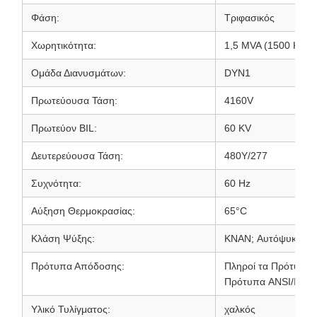
Φάση:
Τριφασικός
Χωρητικότητα:
1,5 MVA (1500 KVA)
Ομάδα Διανυσμάτων:
DYN1
Πρωτεύουσα Τάση:
4160V
Πρωτεύον BIL:
60 KV
Δευτερεύουσα Τάση:
480Y/277
Συχνότητα:
60 Hz
Αύξηση Θερμοκρασίας:
65°C
Κλάση Ψύξης:
KNAN; Αυτόψυκτος
Πρότυπα Απόδοσης:
Πληροί τα Πρότυπα 
Πρότυπα ANSI/IEEE
Υλικό Τυλίγματος:
χαλκός