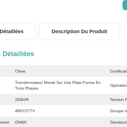
Détaillées
Description Du Produit
 Détaillées
Chine
Certificat
Transformateur Monté Sur Une Plate-Forme En 
Opératio
Trois Phases
150kVA
Tension P
480Y/277V
Groupe Ve
ement:
ONAN
Standard