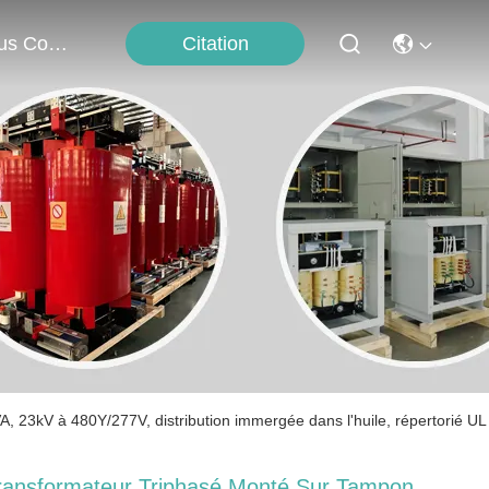
Citation
Nous Contacter
 23kV à 480Y/277V, distribution immergée dans l'huile, répertorié UL
ransformateur Triphasé Monté Sur Tampon