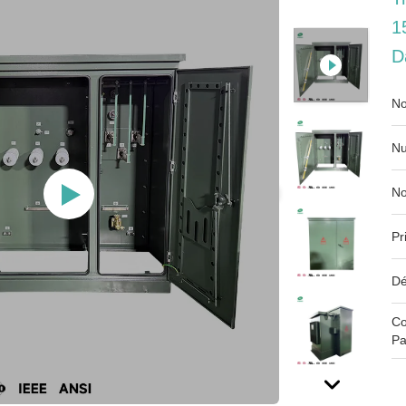
1
D
No
Nu
No
Pr
Dé
Co
Pa