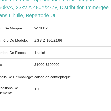
50kVA, 23kV À 480Y/277V, Distribution Immergée
ans L'huile, Répertorié UL
m De Marque:
WINLEY
méro De Modèle:
ZGS-Z-150/22.86
mbre De Pièces:
1 unité
ix:
$1000-$100000
tails De L'emballage:
caisse en contreplaqué
nditions De
T/T
iement: