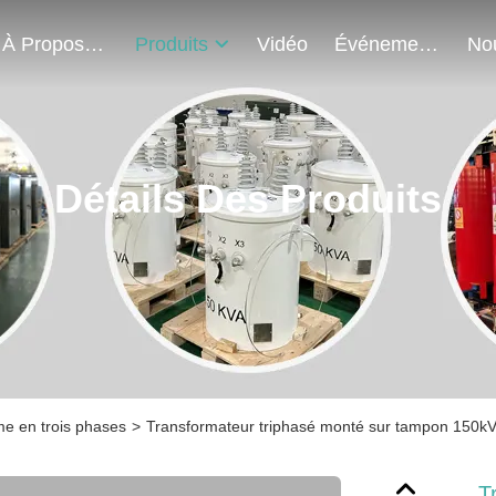
À Propos De Nous
Produits
Vidéo
Événements
Détails Des Produits
me en trois phases
>
Transformateur triphasé monté sur tampon 150kVA,
T