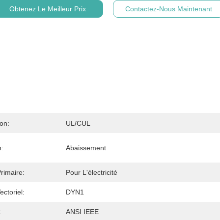
Obtenez Le Meilleur Prix
Contactez-Nous Maintenant
ion:
UL/cUL
n:
Abaissement
rimaire:
Pour L'électricité
ctoriel:
DYN1
:
ANSI IEEE