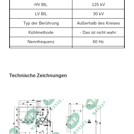
HV BIL
125 kV
LV BIL
30 kV
Typ der Berührung
Außerhalb des Kreises
Kühlmethode
- Das ist nicht wahr.
Nennfrequenz
60 Hz
Vektorgruppe
Dyn1
Isolationsklasse
A, 105°C
Temperaturanstieg
65/60°C
Technische Zeichnungen
Verlust bei Ablastung
273.3W
Lastverlust bei 85 °C
1377.1W
Impedanz
30,83%
1800 × 1500 × 1700
Abmessung
mm
Gewicht
2100 kg
Innen- oder
Betriebszustand
Außenräume