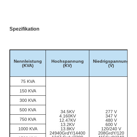
Prozessgeräte und
Hilfslasten
Außenverteilstellen
Versorgungsunternehmen
mit Pad-Anlage auf
Radial-Zuführern
Spezifikation
Campus, städtische
Einrichtungen,
Standorte der Infrastruktur
Pumpstationen und
Servicegebiete
Vorübergehende
oder dauerhafte
Nennleistung
Hochspannung
Niedrigspannung
Baugewerbe/Standortleistung
480Y/277V-
(KVA)
(KV)
(V)
Versorgungspunkte
im Außenbereich
75 KVA
150 KVA
300 KVA
500 KVA
34.5KV
277 V
4.160KV
347 V
750 KVA
12.47KV
480 V
13.2KV
600 V
1000 KVA
13.8KV
120/240 V
24940GrdY/14400
208GrdY/120