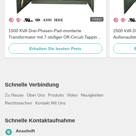
VIDEO
1500 KVA Drei-Phasen-Pad-montierte
2500 kVA Dr
Transformator mit 7-stufiger Off-Circuit-Tapping-
Außenaufst
Multi-Volt-Anpassung und Erdung Porzellan-
C57
Erhalten Sie besten Preis
Bushing
Schnelle Verbindung
Zu Hause
Über Uns
Produits
Video
Neuigkeiten
Rechtssachen
Kontakt Mit Uns
Schnelle Kontaktaufnahme
Anschrift