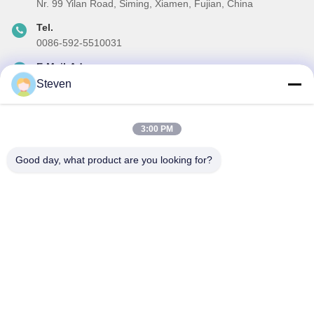
Nr. 99 Yilan Road, Siming, Xiamen, Fujian, China
Tel.
0086-592-5510031
E-Mail-Adresse
steven@winley-electric.com
Steven
3:00 PM
Unser Newsletter
Good day, what product are you looking for?
Abonnieren Sie unseren Newsletter für Rabatte und mehr.
E-Mail Senden