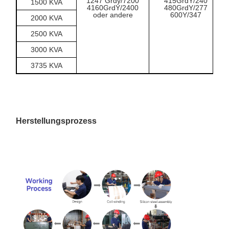
1247 Grdy/7200
415GrdY/240
1500 KVA
4160GrdY/2400
480GrdY/277
oder andere
600Y/347
2000 KVA
2500 KVA
3000 KVA
3735 KVA
Herstellungsprozess