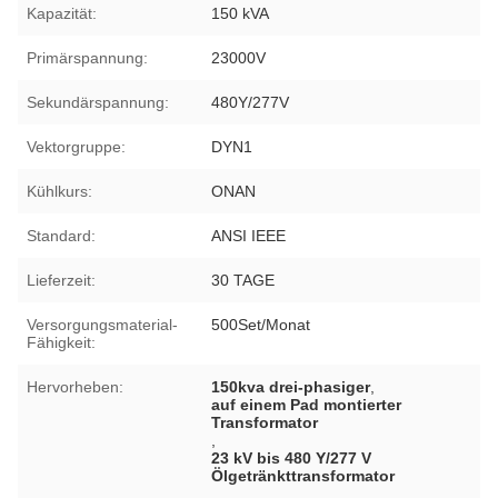
Kapazität:
150 kVA
Primärspannung:
23000V
Sekundärspannung:
480Y/277V
Vektorgruppe:
DYN1
Kühlkurs:
ONAN
Standard:
ANSI IEEE
Lieferzeit:
30 TAGE
Versorgungsmaterial-
500Set/Monat
Fähigkeit:
Hervorheben:
150kva drei-phasiger
,
auf einem Pad montierter
Transformator
,
23 kV bis 480 Y/277 V
Ölgetränkttransformator