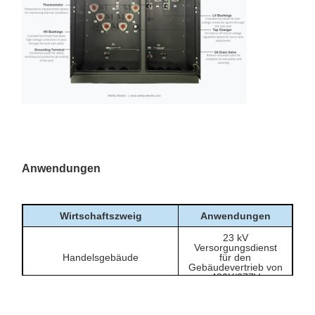
Schaltanlage
Transformator ausgeschaltet
ist.
Bietet eine kompakte Outdoor-
150 kVA auf einem
Transformatoroption für
Pad montierte
Verteilstellen auf
Konfiguration
Standortebene.
Hierzu gehören das
Abfluss/Probeventil, das
Messgeräte und
Temperaturmessgerät, das
Ventile
Flüssigkeitsmessgerät, das
Druck-Vakuum-Messgerät und
das Druckentlastungsventil.
Anwendungen
Wirtschaftszweig
Anwendungen
23 kV
Versorgungsdienst
Handelsgebäude
für den
Gebäudevertrieb von
480Y/277V
Werkstätten, kleine
Anlagen,
Leichte Industrieanlagen