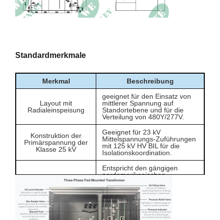
Höhenstand
≤ 1000 m
Standardmerkmale
Merkmal
Beschreibung
geeignet für den Einsatz von
Layout mit
mittlerer Spannung auf
Radialeinspeisung
Standortebene und für die
Verteilung von 480Y/277V.
Geeignet für 23 kV
Konstruktion der
Mittelspannungs-Zuführungen
Primärspannung der
mit 125 kV HV BIL für die
Klasse 25 kV
Isolationskoordination.
Entspricht den gängigen
nordamerikanischen
480Y/277V
kommerziellen und leichten
Sekundärleistung
industriellen
Niederspannungsverteilern.
Ermöglicht die Anpassung der
Ausgestoßene
Primärspannung, wenn der