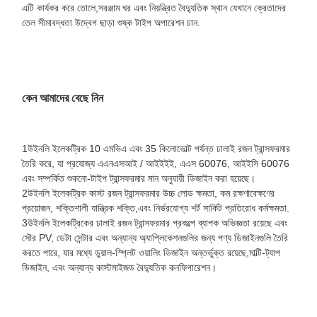
এটি কার্যকর করে তোলে,সরঞ্জাম ঘর এবং নিয়ন্ত্রিত বৈদ্যুতিক স্থান যেখানে ক্রেতাদের
তেল সীমাবদ্ধতা উদ্বেগ ছাড়া শুষ্ক টাইপ অপারেশন চান.
কেন আমাদের বেছে নিন
1উইনলি ইলেকট্রিক 10 এমভিএ এবং 35 কিলোভোল্ট পর্যন্ত ঢালাই রজন ট্রান্সফরমার
তৈরি করে, যা প্রযোজ্য এএনএসআই / আইইইই, এএস 60076, আইইসি 60076
এবং সম্পর্কিত শুকনো-টাইপ ট্রান্সফরমার মান অনুযায়ী ডিজাইন করা হয়েছে।
2উইনলি ইলেকট্রিক কাস্ট রজন ট্রান্সফরমার উচ্চ লোড ক্ষমতা, কম রক্ষণাবেক্ষণের
প্রয়োজন, শক্তিশালী যান্ত্রিক শক্তি,এবং নির্ভরযোগ্য শর্ট সার্কিট প্রতিরোধ কর্মক্ষমতা.
3উইনলি ইলেকট্রিকের ঢালাই রজন ট্রান্সফরমার প্রকল্পে ব্যাপক অভিজ্ঞতা রয়েছে এবং
সৌর PV, ডেটা সেন্টার এবং অন্যান্য অ্যাপ্লিকেশনগুলির জন্য পণ্য ডিজাইনগুলি তৈরি
করতে পারে, যার মধ্যে ডুয়াল-স্প্লিট ওয়ালিং ডিজাইন অন্তর্ভুক্ত রয়েছে,মাল্টি-ট্যাপ
ডিজাইন, এবং অন্যান্য কাস্টমাইজড বৈদ্যুতিক কনফিগারেশন।