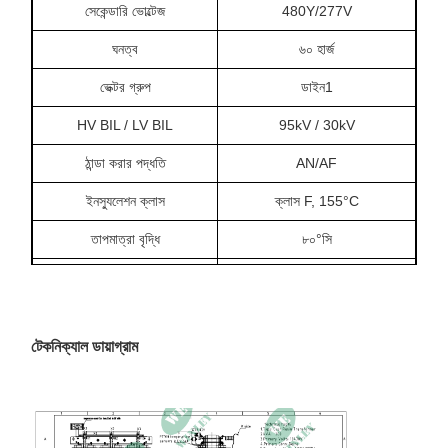
সেকেন্ডারি ভোল্টেজ
480Y/277V
ঘনত্ব
৬০ হার্জ
ভেক্টর গ্রুপ
ডাইন1
HV BIL / LV BIL
95kV / 30kV
ঠান্ডা করার পদ্ধতি
AN/AF
ইনস্যুলেশন ক্লাস
ক্লাস F, 155°C
তাপমাত্রা বৃদ্ধি
৮০°সি
মোড়ানোর উপাদান
অ্যালুমিনিয়াম
প্রতিরোধ
4৮৭%
টেকনিক্যাল ডায়াগ্রাম
লোড হ্রাস নেই
৭৬৩ ডাব্লু
লোড হ্রাস
2993.3W
কার্যকারিতা
99.০০%