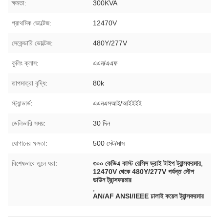
ক্ষমতা:
300KVA
প্রাথমিক ভোল্টেজ:
12470V
সেকেন্ডারি ভোল্টেজ:
480Y/277V
কুলিং ক্লাস:
এএন/এএফ
তাপমাত্রা বৃদ্ধি:
80k
স্ট্যান্ডার্ড:
এএনএসআই/আইইইই
ডেলিভারি সময়:
30 দিন
যোগানের ক্ষমতা:
500 সেট/মাস
বিশেষভাবে তুলে ধরা:
৩০০ কেভিএ কাস্ট রেসিস ড্রাই টাইপ ট্রান্সফরমার
,
12470V থেকে 480Y/277V পর্যন্ত স্টেপ
ডাউন ট্রান্সফরমার
,
AN/AF ANSI/IEEE ঢালাই কয়েল ট্রান্সফরমার