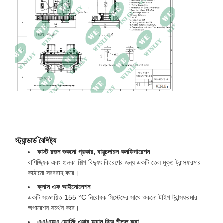
ঘরের রেটিং
NEMA 3R
মাত্রা
71L × 59W × 71H ইঞ্চি
ওজন
৩৯৬০ পাউন্ড
স্ট্যান্ডার্ড বৈশিষ্ট্য
কাস্ট রজন শুকনো প্রকার, বায়ুচলাচল কনফিগারেশন
বাণিজ্যিক এবং হালকা শিল্প বিদ্যুৎ বিতরণের জন্য একটি তেল মুক্ত ট্রান্সফরমার
কাঠামো সরবরাহ করে।
ক্লাস এফ আইসোলেশন
একটি সংজ্ঞায়িত 155 °C নিরোধক সিস্টেমের সাথে শুকনো টাইপ ট্রান্সফরমার
অপারেশন সমর্থন করে।
এএ/এফএ ফোর্সিং এয়ার ফ্যান দিয়ে শীতল করা