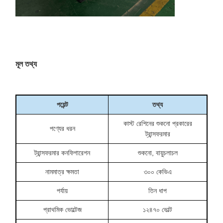
মূল তথ্য
পয়েন্ট
তথ্য
কাস্ট রেশিনের শুকনো প্রকারের
পণ্যের ধরন
ট্রান্সফরমার
ট্রান্সফরমার কনফিগারেশন
শুকনো, বায়ুচলাচল
নামমাত্র ক্ষমতা
৩০০ কেভিএ
পর্যায়
তিন ধাপ
প্রাথমিক ভোল্টেজ
১২৪৭০ ভোল্ট