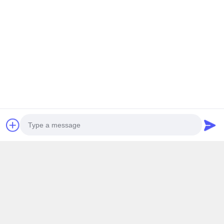
ই-মেইল
steven@winley-electric.com
আমাদের নিউজলেটার
আমাদের নিউজলেটারে সাবস্ক্রাইব করুন এবং আরও অনেক কিছু পেতে পারেন।
ইমেইল পাঠান
Photo
Video Call
গোপনীয়তা নীতি
|
সাইট ম্যাপ
| চীন ভালো মানের থ্রি ফেজ প্যাড মাউন্ট ট্রান্সফরমার সরবরাহকারী। কপিরাইট ©