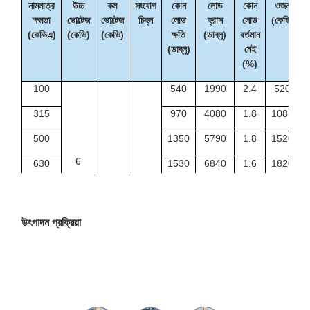
নামমাত্র
উচ্চ
কম
সংযোগ
কোন
লোড
কোন
ওজন
ক্ষমতা
ভোল্টেজ
ভোল্টেজ
চিহ্ন
লোড
হ্রাস
লোড
(কেজি)
(কেভিএ)
(কেভি)
(কেভি)
ক্ষতি
(ডাব্লু)
বর্তমান
(ডাব্লু)
নেই
(%)
100
540
1990
2.4
520
315
970
4080
1.8
1085
500
1350
5790
1.8
1520
6
630
1530
6840
1.6
1820
6.3
ডাইন
1000
2070
9780
1.4
2550
১১
10
0.4
1250
2380
11500
1.4
2900
হ্যাঁ।
উৎপাদন প্রক্রিয়া
10.5
1600
2790
13800
1.4
3490
11
2000
3240
16300
1.2
4220
2500
3870
19300
1.2
4955