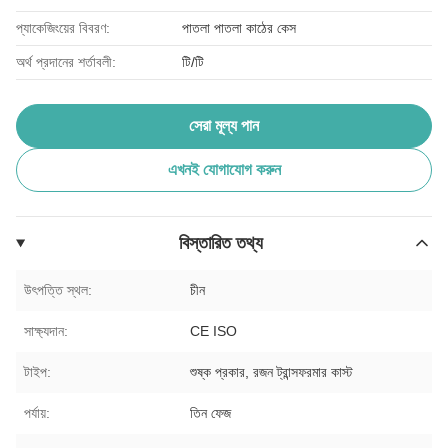
প্যাকেজিংয়ের বিবরণ:
পাতলা পাতলা কাঠের কেস
অর্থ প্রদানের শর্তাবলী:
টি/টি
সেরা মূল্য পান
এখনই যোগাযোগ করুন
বিস্তারিত তথ্য
উৎপত্তি স্থল:
চীন
সাক্ষ্যদান:
CE ISO
টাইপ:
শুষ্ক প্রকার, রজন ট্রান্সফরমার কাস্ট
পর্যায়:
তিন ফেজ