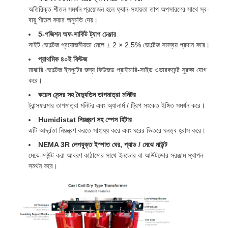
অতিরিক্ত শীতল সমর্থন প্রয়োজন হলে ফ্যান-সহায়তা তাপ অপসারণের সাথে স্ব-
বায়ু শীতল করার অনুমতি দেয়।
5-পজিশন অফ-সার্কিট ট্যাপ চেঞ্জার
সাইট ভোল্টেজ প্রয়োজনীয়তা মেলে ± 2 × 2.5% ভোল্টেজ সমন্বয় প্রদান করে।
প্রাথমিক ৪০ই ফিউজ
মাঝারি ভোল্টেজ ইনপুটের জন্য ফিউজড প্রাইমারি-সাইড ওভারকরেন্ট সুরক্ষা যোগ
করে।
কয়েল সেন্সর সহ বৈদ্যুতিন তাপমাত্রা মনিটর
ট্রান্সফরমার তাপমাত্রা মনিটর এবং অ্যালার্ম / ট্রিপ সংকেত ইঙ্গিত সমর্থন করে।
Humidistat নিয়ন্ত্রণ সহ স্পেস হিটার
এটি আর্দ্রতা নিয়ন্ত্রণ করতে সাহায্য করে এবং ঘরের ভিতরে ঘনত্ব হ্রাস করে।
NEMA 3R লেপযুক্ত ইস্পাত ঘের, প্যাড / মেঝে মাউন্ট
মেঝে-মাউন্ট করা আবরণ কাঠামোর সাথে ইনডোর বা আউটডোর সরঞ্জাম স্থাপন
সমর্থন করে।