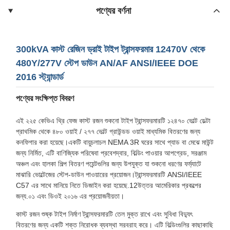
পণ্যের বর্ণনা
300kVA কাস্ট রেজিন ড্রাই টাইপ ট্রান্সফরমার 12470V থেকে
480Y/277V স্টেপ ডাউন AN/AF ANSI/IEEE DOE
2016 স্ট্যান্ডার্ড
পণ্যের সংক্ষিপ্ত বিবরণ
এই ২২৫ কেভিএ থ্রি ফেজ কাস্ট রজন শুকনো টাইপ ট্রান্সফরমারটি ১২৪৭০ ভোল্ট ডেল্টা
প্রাথমিক থেকে ৪৮০ ওয়াই / ২৭৭ ভোল্ট গ্রাউন্ডড ওয়াই মাধ্যমিক বিতরণের জন্য
কনফিগার করা হয়েছে।একটি বায়ুচলাচল NEMA 3R ঘরের সাথে প্যাড বা মেঝে মাউন্ট
জন্য নির্মিত, এটি বাণিজ্যিক পরিষেবা প্রবেশদ্বার, বিল্ডিং পাওয়ার আপগ্রেড, সরঞ্জাম
অঞ্চল এবং হালকা শিল্প বিতরণ পয়েন্টগুলির জন্য উপযুক্ত যা শুকনো ধরণের ফর্ম্যাটে
মাঝারি ভোল্টেজের স্টেপ-ডাউন পাওয়ারের প্রয়োজন।ট্রান্সফরমারটি ANSI/IEEE
C57 এর সাথে মানিয়ে নিতে ডিজাইন করা হয়েছে.12উত্তর আমেরিকার প্রকল্পের
জন্য.০১ এবং ডিওই ২০১৬ এর প্রয়োজনীয়তা।
কাস্ট রজন শুষ্ক টাইপ নির্মাণ ট্রান্সফরমারটি তেল মুক্ত রাখে এবং সুবিধা বিদ্যুৎ
বিতরণের জন্য একটি শক্ত নিরোধক ব্যবস্থা সরবরাহ করে। এটি বিল্ডিংগুলির কাছাকাছি