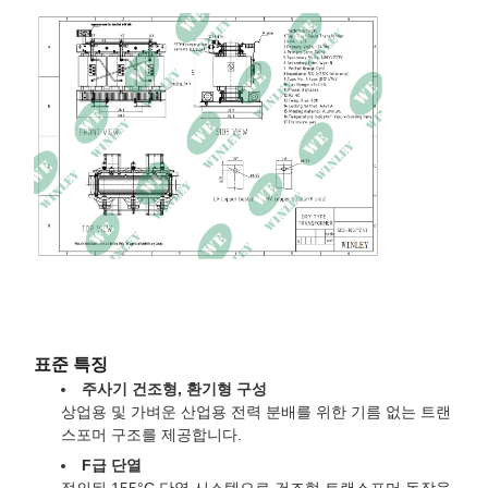
효율성
990.00%
격납고 등급
NEMA 3R
크기
71L × 59W × 71H 인치
무게
3960파운드
표준 특징
주사기 건조형, 환기형 구성
상업용 및 가벼운 산업용 전력 분배를 위한 기름 없는 트랜
스포머 구조를 제공합니다.
F급 단열