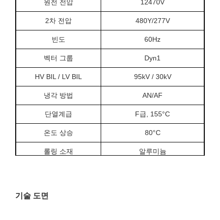
원전 전압
12470V
2차 전압
480Y/277V
빈도
60Hz
벡터 그룹
Dyn1
HV BIL / LV BIL
95kV / 30kV
냉각 방법
AN/AF
단열계급
F급, 155°C
온도 상승
80°C
롤링 소재
알루미늄
임페던스
40.87%
무부하 손실
763W
기술 도면
부하 손실
2993.3W