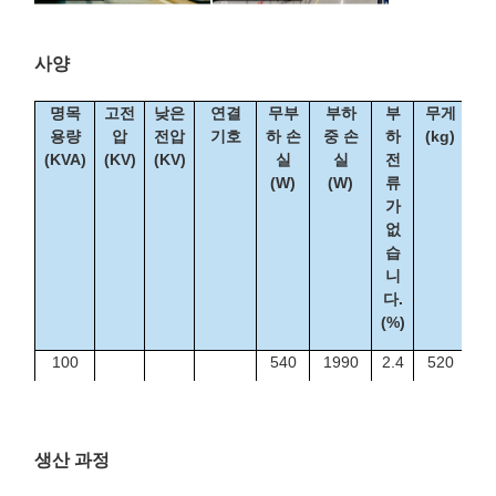
사양
명목
고전
낮은
연결
무부
부하
부
무게
용량
압
전압
기호
하 손
중 손
하
(kg)
(KVA)
(KV)
(KV)
실
실
전
(W)
(W)
류
가
없
습
니
다.
(%)
100
540
1990
2.4
520
1
315
970
4080
1.8
1085
1
500
1350
5790
1.8
1520
2
생산 과정
6
630
1530
6840
1.6
1820
2