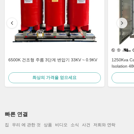
6500K 건조형 주름 3단계 변압기 33KV ~ 0.9KV
1250Kva Cast Resin Dry Type Transformers
Isolation 4
최상의 가격을 얻으세요
빠른 연결
집
우리 에 관한 것
상품
비디오
소식
사건
저희와 연락