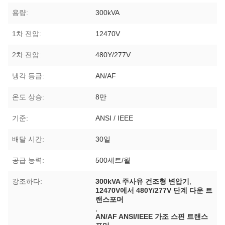
용량:
300kVA
1차 전압:
12470V
2차 전압:
480Y/277V
냉각 등급:
AN/AF
온도 상승:
8만
기준:
ANSI / IEEE
배달 시간:
30일
공급 능력:
500세트/월
강조하다:
300kVA 주사유 건조형 변압기
,
12470V에서 480Y/277V 단계 다운 트
랜스포머
,
AN/AF ANSI/IEEE 가조 스핀 트랜스