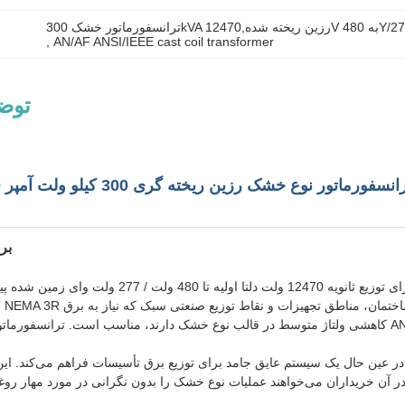
, 
AN/AF ANSI/IEEE cast coil transformer
توض
بر
این ترانسفورماتور نوع خشک رزین سه فاز ریخته گری 225 کیلو ولت آمپر برای توزیع ث
نص
کاهشی ولتاژ متوسط ​​در قالب نوع خشک دارند، مناسب است. ترانسفورماتور برای برآوردن الزامات ANSI/IEEE C57.12.01 و  2016
در عین حال یک سیستم عایق جامد برای توزیع برق تأسیسات فراهم می‌کند. این