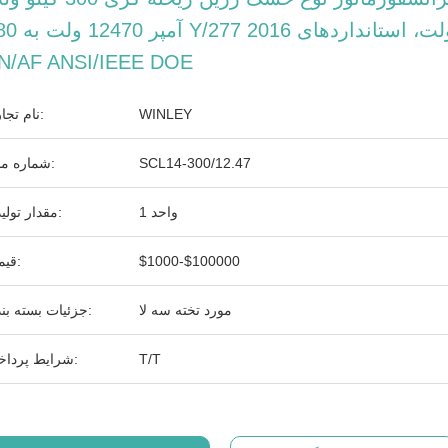
آمپر 12470 ولت به 480 /277
N/AF ANSI/IEEE DOE
WINLEY
نام تجاری:
SCL14-300/12.47
شماره مدل:
1 واحد
مقدار تولیدی:
$1000-$100000
قیمت:
مورد تخته سه لا
جزئیات بسته بندی:
T/T
شرایط پرداخت: