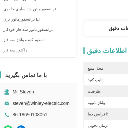
ترانسفورماتور جداسازی حلقوی
ترانسفورماتور برق EI
ات دقیق
ترانسفورماتور سه فاز خودکار
تنظیم کننده ولتاژ سه فاز
اطلاعات دقیق
راکتور سه فاز
محل منبع:
با ما تماس بگیرید
تایپ کنید:
ظرفیت:
Mr. Steven
ولتاژ ثانویه:
steven@winley-electric.com
افزایش دما:
86-18650108051
زمان تحویل: