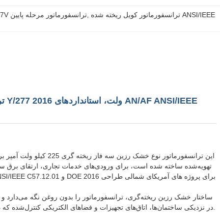
ترانسفورماتور کویل ریخته شده ANSI/IEEE
, 
ترانسفورماتور خشک 300kVA رزین ریخته شده,12470V به 480Y/277V ترانسفورماتور مرحله پایین
ساختار خشک رزین ریخته‌گری، ترانسفورماتور را بدون روغن نگه می‌دارد و 
در نزدیکی ساختمان‌ها، اتاق‌های تجهیزات و فضاهای الکتریکی کنترل‌شده که در آن خریداران می‌خواهند عملیات نوع خشک را بدون نگرانی در مورد مهار روغن انجام دهند، مفید باشد.