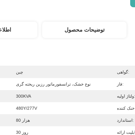
توضیحات محصول
اطلاع
گواهی:
چین
فاز:
نوع خشک، ترانسفورماتور رزین ریخته گری
اژ اولیه:
300KVA
480Y/277V
استاندارد:
80 هزار
30 روز