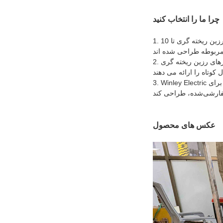
چرا ما را انتخاب کنید
1. وینلی الکتریک ترانسفورماتورهای رزین ریخته گری تا 10 MVA و 35 کیلوولت تولید می کند که مطابق با ANSI/IEEE، AS 60076، IEC 60076 و استانداردهای ترانسفورماتور نوع
2. ترانسفورماتورهای رزین ریخته گری Winley Electric برای کاربردهای سخت مهندسی شده اند، قابلیت اضافه بار بالا، نیازهای تعمیر و نگهداری کم، استحکام مکانیکی قوی و
3. Winley Electric تجربه گسترده‌ای در پروژه‌های ترانسفورماتور رزین ریخته‌گری دارد و می‌تواند طرح‌های محصول را برای PV خورشیدی، مراکز داده، و سایر کاربردها، از جمله
عکس های محصول