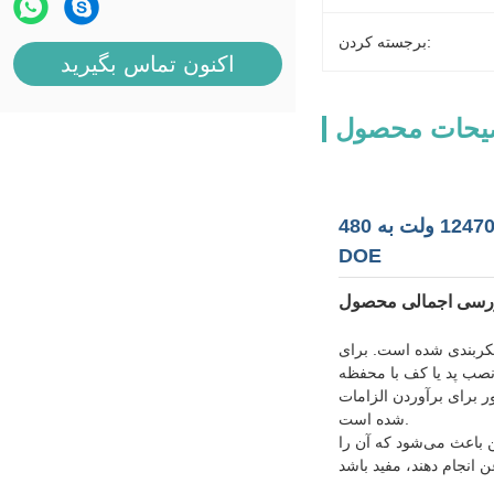
برجسته کردن:
اکنون تماس بگیرید
یحات محصول
ترانسفورماتور نوع خشک رزین ریخته گری 300 کیلو ولت آمپر 12470 ولت به 480 Y/277 ولت، استانداردهای 2016 AN/AF ANSI/IEEE
DOE
رسی اجمالی محصول
انویه 12470 ولت دلتا اولیه تا 480 ولت / 277 ولت وای زمین شده پیکربندی شده است. برای
ب پد یا کف با محفظه NEMA 3R تهویه‌شده ساخته شده است، برای ورودی‌های خدمات تجاری، ارتقای برق ساختمان، مناطق تجهیزات و نقاط توزیع صنعتی سبک که نیاز به برق
DOE برای پروژه های آمریکای شمالی طراحی
شده است.
 باعث می‌شود که آن را