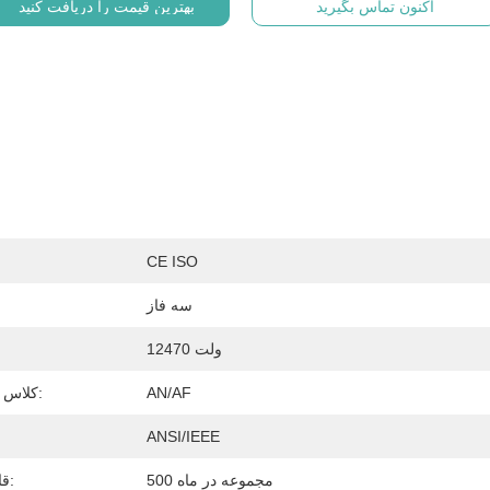
اکنون تماس بگیرید
بهترین قیمت را دریافت کنید
CE ISO
سه فاز
12470 ولت
ولت
AN/AF
کلاس خنک کننده:
ANSI/IEEE
500 مجموعه در ماه
قابلیت ارائه: