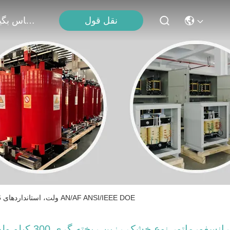
نقل قول
با ما تماس بگیرید
ترانسفورماتور نوع خشک رزین ریخته گری 300 کیلو ولت آمپر 12470 ولت به 480 Y/277 ولت، استانداردهای 2016 AN/AF ANSI/IEEE DOE
ترانسفورماتور نوع خشک رزین ریخته گری 300