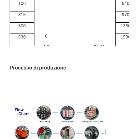
100
540
315
970
500
1350
6
630
1530
6.3
Din11
1000
2070
Yin0
10
0.4
1250
2380
Processo di produzione
10.5
1600
2790
11
2000
3240
2500
3870