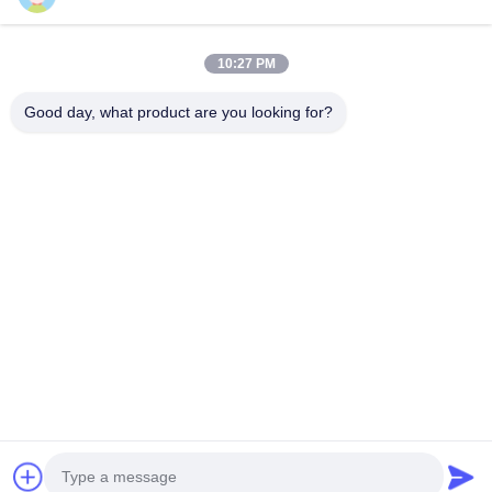
10:27 PM
La nostra newsletter
Good day, what product are you looking for?
Iscriviti alla nostra newsletter per sconti e altro.
Invia E-Mail
Politica sulla privacy
|
Mappa del sito
| Cina Buona qualità Trasformatore a
tre fasi montato su una pad Fornitore. 2021-2026 Xiamen Winley Electric
Co.,Ltd . Tutti i diritti riservati.