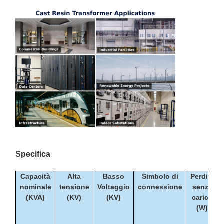
Specifica
Capacità
Alta
Basso
Simbolo di
Perdita
nominale
tensione
Voltaggio
connessione
senza
(KVA)
(KV)
(KV)
carico
(W)