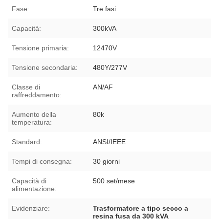
Fase:
Tre fasi
Capacità:
300kVA
Tensione primaria:
12470V
Tensione secondaria:
480Y/277V
Classe di
AN/AF
raffreddamento:
Aumento della
80k
temperatura:
Standard:
ANSI/IEEE
Tempi di consegna:
30 giorni
Capacità di
500 set/mese
alimentazione:
Evidenziare:
Trasformatore a tipo secco a
resina fusa da 300 kVA