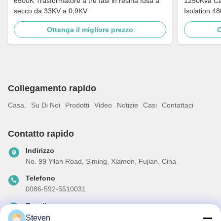
6500K Trasformatore a tre fasi in resina fusa a
1250Kva Cast Resin Dry Type Transformers
secco da 33KV a 0,9KV
Isolation 4
Ottenga il migliore prezzo
O
Collegamento rapido
Casa.
Su Di Noi
Prodotti
Video
Notizie
Casi
Contattaci
Contatto rapido
Indirizzo
No. 99 Yilan Road, Siming, Xiamen, Fujian, Cina
Telefono
0086-592-5510031
E-mail
steven@winley-electric.com
Steven