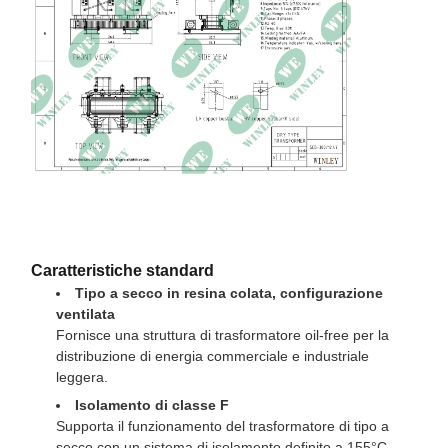
Efficienza
99,00%
Valutazione della custodia
NEMA 3R
Dimensioni
71L × 59L × 71A pollici
Peso
3960 libbre
Caratteristiche standard
Tipo a secco in resina colata, configurazione
ventilata
Fornisce una struttura di trasformatore oil-free per la
distribuzione di energia commerciale e industriale
leggera.
Isolamento di classe F
Supporta il funzionamento del trasformatore di tipo a
secco con un sistema di isolamento definito a 155°C.