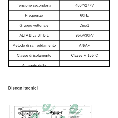
Tensione secondaria
480Y/277V
Frequenza
60Hz
Gruppo vettoriale
Dina1
ALTA BIL / BT BIL
95kV/30kV
Metodo di raffreddamento
AN/AF
Classe di isolamento
Classe F, 155°C
Aumento della
80°C
temperatura
Materiale di avvolgimento
Alluminio
Disegni tecnici
Impedenza
4,87%
Perdita a vuoto
763W
Perdita di carico
2993,3 W