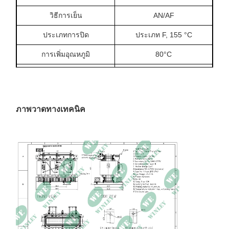
วิธีการเย็น
AN/AF
ประเภทการปิด
ประเภท F, 155 °C
การเพิ่มอุณหภูมิ
80°C
วัสดุการลวด
อลูมิเนียม
อุปสรรค
4.87%
ภาพวาดทางเทคนิค
การสูญเสียโดยไม่มีภาระ
763W
การสูญเสียภาระ
2993.3W
ประสิทธิภาพ
990.00%
การจัดอันดับห้องพัก
NEMA 3R
ขนาด
71L × 59W × 71H นิ้ว
น้ําหนัก
3960 ปอนด์