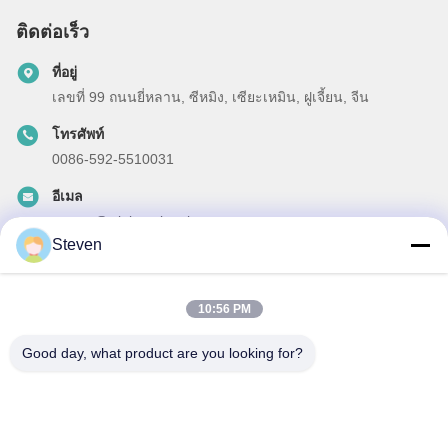
ติดต่อเร็ว
ที่อยู่
เลขที่ 99 ถนนยี่หลาน, ซีหมิง, เซียะเหมิน, ฝูเจี้ยน, จีน
โทรศัพท์
0086-592-5510031
อีเมล
steven@winley-electric.com
Steven
10:56 PM
ข่าวสารของเรา
Good day, what product are you looking for?
สมัครสมาชิกข่าวสารของเรา เพื่อรับส่วนลดและอื่นๆ