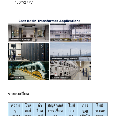
480Y/277V
รายละเอียด
ความ
โวล
ต่ํา
สัญลักษณ์
ไม่มี
การ
ไม่มี
น้ํา
จุ
เตชั่
โวล
การเชื่อม
การ
สูญ
กระแส
หนั