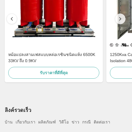
หม้อแปลงสามเฟสแบบหล่อเรซินชนิดแห้ง 6500K
1250Kva Cast Resin Dry Type Transformers
33KV ถึง 0.9KV
Isolation 4
รับราคาที่ดีที่สุด
ลิงค์รวดเร็ว
บ้าน
เกี่ยวกับเรา
ผลิตภัณฑ์
วิดีโอ
ข่าว
กรณี
ติดต่อเรา