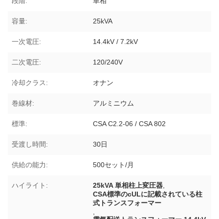
段階:
単相
容量:
25kVA
一次電圧:
14.4kV / 7.2kV
二次電圧:
120/240V
冷却クラス:
オナン
巻線材:
アルミニウム
標準:
CSA C2.2-06 / CSA 802
受渡し時間:
30日
供給の能力:
500セット/月
ハイライト:
25kVA 単相柱上変圧器
,
CSA標準のcULに記載されている柱
式トランスフォーマー
,