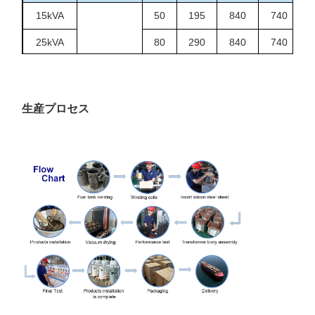
15kVA
50
195
840
740
25kVA
80
290
840
740
37.5kVA
106
360
840
760
34.5/19.92
13.8/7.96
50kVA
135
500
840
810
13.2/7.6
生産プロセス
12.47/7.2
75kVA
190
650
840
860
ほかにも
100kVA
280
1010
910
1200
167kVA
435
1530
1000
1200
250kVA
550
2230
1250
1300
1