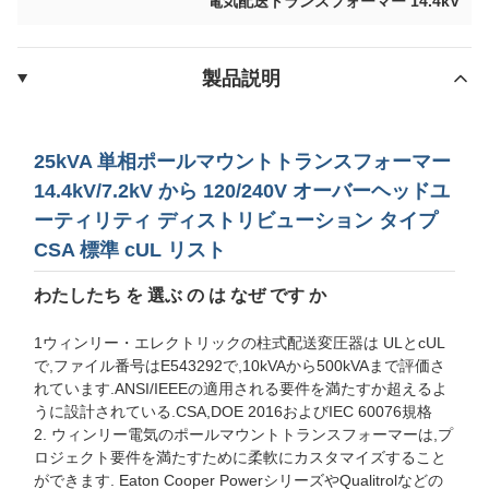
電気配送トランスフォーマー 14.4kV
製品説明
25kVA 単相ポールマウントトランスフォーマー
14.4kV/7.2kV から 120/240V オーバーヘッドユ
ーティリティ ディストリビューション タイプ
CSA 標準 cUL リスト
わたしたち を 選ぶ の は なぜ です か
1ウィンリー・エレクトリックの柱式配送変圧器は ULとcUL
で,ファイル番号はE543292で,10kVAから500kVAまで評価さ
れています.ANSI/IEEEの適用される要件を満たすか超えるよ
うに設計されている.CSA,DOE 2016およびIEC 60076規格
2. ウィンリー電気のポールマウントトランスフォーマーは,プ
ロジェクト要件を満たすために柔軟にカスタマイズすること
ができます. Eaton Cooper PowerシリーズやQualitrolなどの