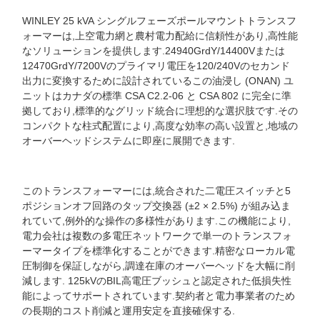
WINLEY 25 kVA シングルフェーズポールマウントトランスフ
ォーマーは,上空電力網と農村電力配給に信頼性があり,高性能
なソリューションを提供します.24940GrdY/14400Vまたは
12470GrdY/7200Vのプライマリ電圧を120/240Vのセカンド
出力に変換するために設計されているこの油浸し (ONAN) ユ
ニットはカナダの標準 CSA C2.2-06 と CSA 802 に完全に準
拠しており,標準的なグリッド統合に理想的な選択肢です.その
コンパクトな柱式配置により,高度な効率の高い設置と,地域の
オーバーヘッドシステムに即座に展開できます.
このトランスフォーマーには,統合された二電圧スイッチと5
ポジションオフ回路のタップ交換器 (±2 × 2.5%) が組み込ま
れていて,例外的な操作の多様性があります.この機能により,
電力会社は複数の多電圧ネットワークで単一のトランスフォ
ーマータイプを標準化することができます.精密なローカル電
圧制御を保証しながら,調達在庫のオーバーヘッドを大幅に削
減します. 125kVのBIL高電圧ブッシュと認定された低損失性
能によってサポートされています.契約者と電力事業者のため
の長期的コスト削減と運用安定を直接確保する.