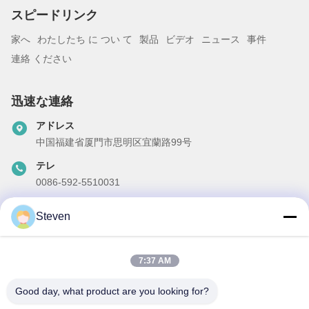
スピードリンク
家へ
わたしたち に つい て
製品
ビデオ
ニュース
事件
連絡 ください
迅速な連絡
アドレス
中国福建省厦門市思明区宜蘭路99号
テレ
0086-592-5510031
メール
Steven
steven@winley-electric.com
7:37 AM
私たちのニュースレター
Good day, what product are you looking for?