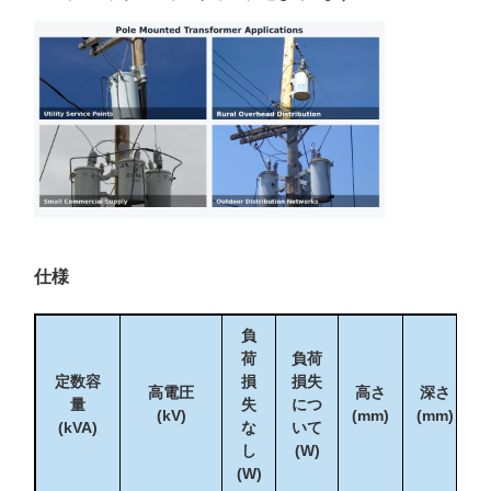
仕様
負
荷
負荷
定数容
損
損失
高電圧
高さ
深さ
量
失
につ
(kV)
(mm)
(mm)
(
(kVA)
な
いて
し
(W)
(W)