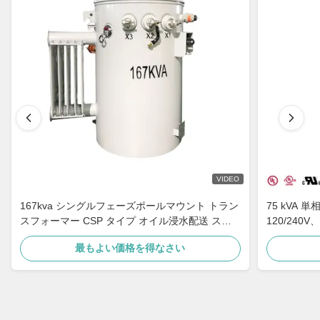
VIDEO
167kva シングルフェーズポールマウント トラン
75 kVA 単
スフォーマー CSP タイプ オイル浸水配送 ステ
120/240
ップダウン 4160v から 480v
最もよい価格を得なさい