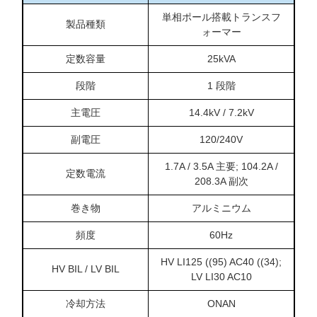
単相ポール搭載トランスフ
製品種類
ォーマー
定数容量
25kVA
段階
1 段階
主電圧
14.4kV / 7.2kV
副電圧
120/240V
1.7A / 3.5A 主要; 104.2A /
定数電流
208.3A 副次
巻き物
アルミニウム
頻度
60Hz
HV LI125 ((95) AC40 ((34);
HV BIL / LV BIL
LV LI30 AC10
冷却方法
ONAN