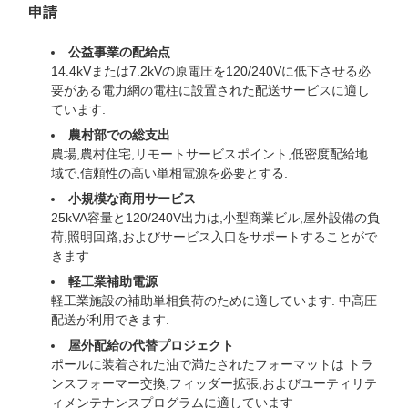
申請
公益事業の配給点
14.4kVまたは7.2kVの原電圧を120/240Vに低下させる必
要がある電力網の電柱に設置された配送サービスに適し
ています.
農村部での総支出
農場,農村住宅,リモートサービスポイント,低密度配給地
域で,信頼性の高い単相電源を必要とする.
小規模な商用サービス
25kVA容量と120/240V出力は,小型商業ビル,屋外設備の負
荷,照明回路,およびサービス入口をサポートすることがで
きます.
軽工業補助電源
軽工業施設の補助単相負荷のために適しています. 中高圧
配送が利用できます.
屋外配給の代替プロジェクト
ポールに装着された油で満たされたフォーマットは トラ
ンスフォーマー交換,フィッダー拡張,およびユーティリテ
ィメンテナンスプログラムに適しています