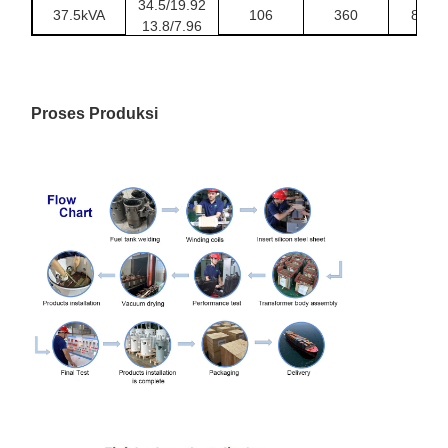
34.5/19.92
37.5kVA
106
360
840
13.8/7.96
13.2/7.6
50kVA
135
500
840
12.47/7.2
75kVA
190
650
840
atau
Proses Produksi
lainnya
100kVA
280
1010
910
167kVA
435
1530
1000
250kVA
550
2230
1250