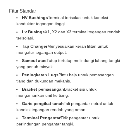
Fitur Standar
HV Bushings
Terminal terisolasi untuk koneksi
konduktor tegangan tinggi.
Lv Busings
X1, X2 dan X3 terminal tegangan rendah
terisolasi.
Tap Changer
Menyesuaikan keran lilitan untuk
mengatur tegangan output.
Sampul atas
Tutup tertutup melindungi lubang tangki
yang penuh minyak.
Peningkatan Lugs
Pintu baja untuk pemasangan
tiang dan dukungan mekanis.
Bracket pemasangan
Bracket sisi untuk
mengamankan unit ke tiang.
Garis pengikat tanah
Tali pengantar netral untuk
koneksi tegangan rendah yang aman.
Terminal Pengantar
Titik pengantar untuk
perlindungan pengantar tangki.