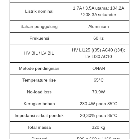
1.7A / 3.5A utama; 104.2A
Listrik nominal
/ 208.3A sekunder
Bahan penggulung
Aluminium
Frekuensi
60Hz
HV LI125 ((95) AC40 ((34);
HV BIL / LV BIL
LV LI30 AC10
Metode pendinginan
ONAN
Temperature rise
65°C
No-load loss
70.9W
Kerugian beban
230.4W pada 85°C
Impedansi sirkuit pendek
20,30% pada 85°C
Total massa
320 kg