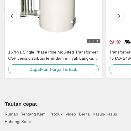
VIDEO
167kva Single Phase Pole Mounted Transformer
Transforma
CSP Jenis distribusi terendam minyak Langkah
75 kVA 249
Turun 4160v Ke 480v
Untuk Distr
Dapatkan Harga Terbaik
Tautan cepat
Rumah
Tentang Kami
Produk
Video
Berita
Kasus-Kasus
Hubungi Kami