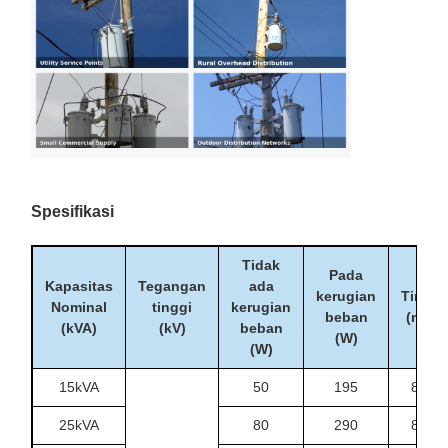
Spesifikasi
Tidak
Pada
Kapasitas
Tegangan
ada
kerugian
Tinggi
Nominal
tinggi
kerugian
beban
(mm)
(kVA)
(kV)
beban
(W)
(W)
15kVA
50
195
840
25kVA
80
290
840