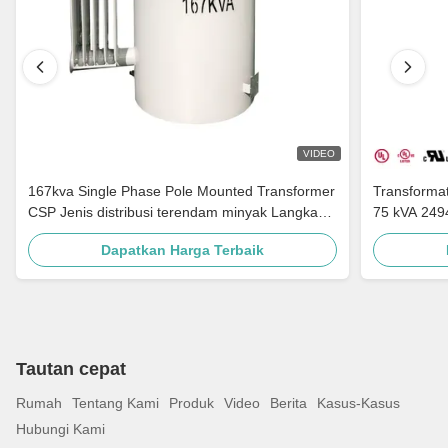
VIDEO
167kva Single Phase Pole Mounted Transformer
Transforma
CSP Jenis distribusi terendam minyak Langkah
75 kVA 249
Turun 4160v Ke 480v
Untuk Distr
Dapatkan Harga Terbaik
Tautan cepat
Rumah
Tentang Kami
Produk
Video
Berita
Kasus-Kasus
Hubungi Kami