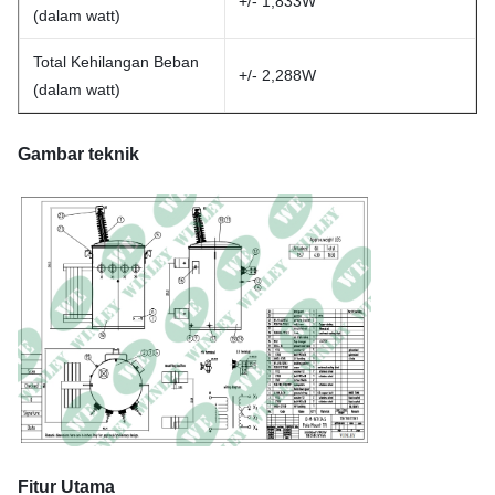
+/- 1,833W
(dalam watt)
Total Kehilangan Beban
+/- 2,288W
(dalam watt)
Gambar teknik
Fitur Utama