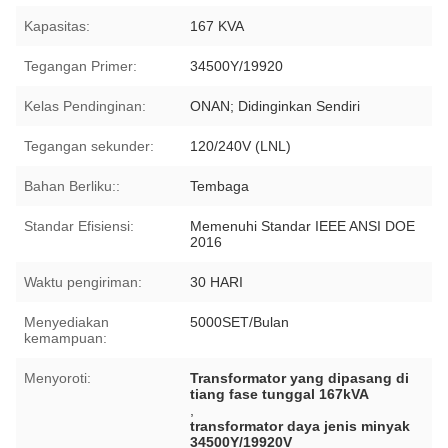
Kapasitas:
167 KVA
Tegangan Primer:
34500Y/19920
Kelas Pendinginan:
ONAN; Didinginkan Sendiri
Tegangan sekunder:
120/240V (LNL)
Bahan Berliku::
Tembaga
Standar Efisiensi:
Memenuhi Standar IEEE ANSI DOE
2016
Waktu pengiriman:
30 HARI
Menyediakan
5000SET/Bulan
kemampuan:
Menyoroti:
Transformator yang dipasang di
tiang fase tunggal 167kVA
,
transformator daya jenis minyak
34500Y/19920V