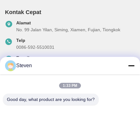
Kontak Cepat
Alamat
No. 99 Jalan Yilan, Siming, Xiamen, Fujian, Tiongkok
Telp
0086-592-5510031
E-mail
steven@winley-electric.com
Steven
1:33 PM
Surat Kabar Kami
Good day, what product are you looking for?
Langganan buletin kami untuk diskon dan banyak lagi.