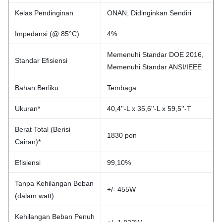
Kelas Pendinginan
ONAN; Didinginkan Sendiri
Impedansi (@ 85°C)
4%
Memenuhi Standar DOE 2016,
Standar Efisiensi
Memenuhi Standar ANSI/IEEE
Bahan Berliku
Tembaga
Ukuran*
40,4''-L x 35,6''-L x 59,5''-T
Berat Total (Berisi
1830 pon
Cairan)*
Efisiensi
99,10%
Tanpa Kehilangan Beban
+/- 455W
(dalam watt)
Kehilangan Beban Penuh