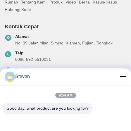
Rumah
Tentang Kami
Produk
Video
Berita
Kasus-Kasus
Hubungi Kami
Kontak Cepat
Alamat
No. 99 Jalan Yilan, Siming, Xiamen, Fujian, Tiongkok
Telp
0086-592-5510031
E-mail
steven@winley-electric.com
Steven
9:54 AM
Surat Kabar Kami
Good day, what product are you looking for?
Langganan buletin kami untuk diskon dan banyak lagi.