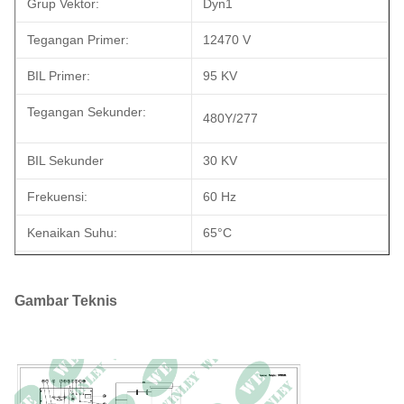
Grup Vektor:
Dyn1
Tegangan Primer:
12470 V
BIL Primer:
95 KV
Tegangan Sekunder:
480Y/277
BIL Sekunder
30 KV
Frekuensi:
60 Hz
Kenaikan Suhu:
65°C
Kelas Pendinginan:
KNAN; Pendinginan Mandiri
Gambar Teknis
Memenuhi Standar DOE
Standar Efisiensi:
2016, Memenuhi Standar CSA
Memenuhi Standar ANSI/IEEE
Bahan Lilitan:
Tembaga