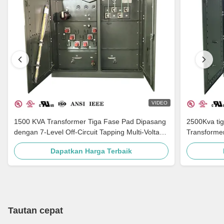
VIDEO
1500 KVA Transformer Tiga Fase Pad Dipasang
2500Kva tig
dengan 7-Level Off-Circuit Tapping Multi-Voltage
Transforme
Adaptasi dan Grounding Porcelain Bushing
480Y IEEE 
Dapatkan Harga Terbaik
Tautan cepat