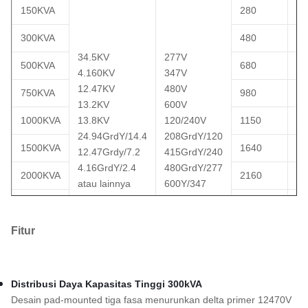
150KVA
280
22
300KVA
480
36
34.5KV
277V
500KVA
680
51
4.160KV
347V
12.47KV
480V
750KVA
980
75
13.2KV
600V
1000KVA
13.8KV
120/240V
1150
10
24.94GrdY/14.4
208GrdY/120
1500KVA
1640
14
12.47Grdy/7.2
415GrdY/240
4.16GrdY/2.4
480GrdY/277
2000KVA
2160
20
atau lainnya
600Y/347
2500KVA
2680
23
Fitur
3000KVA
3300
30
3750KVA
4125
37
Distribusi Daya Kapasitas Tinggi 300kVA
Desain pad-mounted tiga fasa menurunkan delta primer 12470V