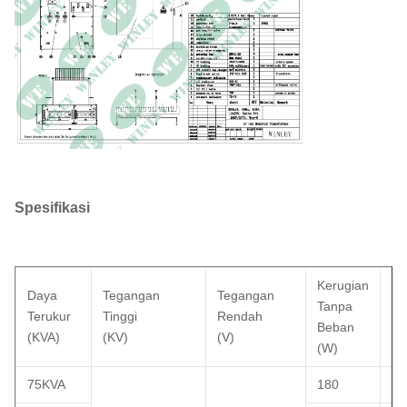
Efisiensi %:
99%
Kerugian Tanpa Beban
+/- 500W
(dalam watt)):
Kerugian Beban Penuh
+/- 3.000W
(dalam watt) pada 100%:
Spesifikasi
Kerugian
Ke
Daya
Tegangan
Tegangan
Tanpa
Sa
Terukur
Tinggi
Rendah
Beban
Be
(KVA)
(KV)
(V)
(W)
(W
75KVA
180
12