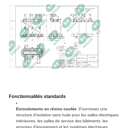
Classe climatique
C2
Classe environnementale
E2
Classe de feu
F1
Perte à vide
2 650,2 W
Perte de charge
12 708,8 W à 120 ℃
Courant à vide
0,28%
Impédance
6,01% à 120℃
Dimensions
1780 × 900 × 2103mm
Poids
3430 kg
Fonctionnalités standards
Enroulements en résine coulée :
Fournissez une
structure d'isolation sans huile pour les salles électriques
intérieures, les salles de service des bâtiments, les
armoires d'équipement et les systèmes électriques