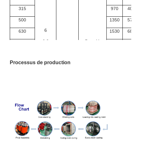
315
970
4080
500
1350
5790
6
630
1530
6840
6.3
Dyna11
1000
2070
9780
Yyn0
10
0,4
1250
2380
11500
Processus de production
10.5
1600
2790
13800
11
2000
3240
16300
2500
3870
19300