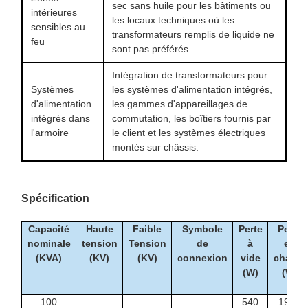
sec sans huile pour les bâtiments ou
intérieures
les locaux techniques où les
sensibles au
transformateurs remplis de liquide ne
feu
sont pas préférés.
Intégration de transformateurs pour
Systèmes
les systèmes d'alimentation intégrés,
d'alimentation
les gammes d'appareillages de
intégrés dans
commutation, les boîtiers fournis par
l'armoire
le client et les systèmes électriques
montés sur châssis.
Spécification
Capacité
Haute
Faible
Symbole
Perte
Perte
nominale
tension
Tension
de
à
en
(KVA)
(KV)
(KV)
connexion
vide
charge
(W)
(W)
100
540
1990