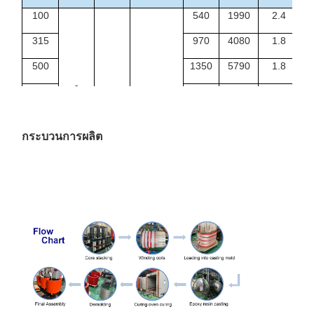
100
540
1990
2.4
315
970
4080
1.8
1
500
1350
5790
1.8
1
6
630
1530
6840
1.6
1
6.3
ไดน์11
1,000
2070
9780
1.4
2
หยิน0
กระบวนการผลิต
10
0.4
1250
2380
11500
1.4
2
10.5
1600
2790
13800
1.4
3
11
2000
3240
16300
1.2
4
2500
3870
19300
1.2
4