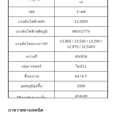
เอ
เฟส
3 เฟส
แรงดันไฟฟ้าหลัก
13,200V
แรงดันไฟฟ้าทุติยภูมิ
480Y/277V
13,860 / 13,530 / 13,200 /
แรงดันไฟประปา HV
12,870 / 12,540V
ความถี่
60เฮิร์ต
กลุ่มเวกเตอร์
ไดน์11
ชั้นฉนวน
คลาส F
อุณหภูมิสูงขึ้น
100K
อ/เอเอฟ
วิธีการทำความเย็น
ชั้นภูมิอากาศ
ค2
ภาพวาดทางเทคนิค