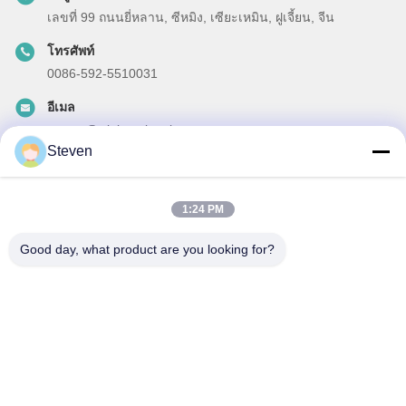
เลขที่ 99 ถนนยี่หลาน, ซีหมิง, เซียะเหมิน, ฝูเจี้ยน, จีน
โทรศัพท์
0086-592-5510031
อีเมล
steven@winley-electric.com
Steven
1:24 PM
ข่าวสารของเรา
Good day, what product are you looking for?
สมัครสมาชิกข่าวสารของเรา เพื่อรับส่วนลดและอื่นๆ