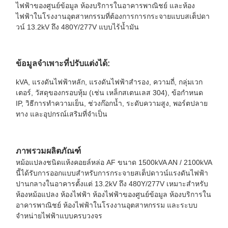
ไฟฟ้าของศูนย์ข้อมูล ห้องบริการในอาคารพาณิชย์ และห้อง
ไฟฟ้าในโรงงานอุตสาหกรรมที่ต้องการการกระจายแบบสเต็ปดา
วน์ 13.2kV ​​ถึง 480Y/277V แบบไร้น้ำมัน
ข้อมูลจำเพาะที่ปรับแต่งได้:
kVA, แรงดันไฟฟ้าหลัก, แรงดันไฟฟ้าสำรอง, ความถี่, กลุ่มเวก
เตอร์, วัสดุของกรอบหุ้ม (เช่น เหล็กสเตนเลส 304), ข้อกำหนด
IP, วิธีการทำความเย็น, ช่วงก๊อกน้ำ, ระดับความสูง, พอร์ตปลาย
ทาง และอุปกรณ์เสริมที่จำเป็น
ภาพรวมผลิตภัณฑ์
หม้อแปลงชนิดแห้งคอยล์หล่อ AF ขนาด 1500kVA AN / 2100kVA
นี้ได้รับการออกแบบสำหรับการกระจายสเต็ปดาวน์แรงดันไฟฟ้า
ปานกลางในอาคารตั้งแต่ 13.2kV ​​ถึง 480Y/277V เหมาะสำหรับ
ห้องหม้อแปลง ห้องไฟฟ้า ห้องไฟฟ้าของศูนย์ข้อมูล ห้องบริการใน
อาคารพาณิชย์ ห้องไฟฟ้าในโรงงานอุตสาหกรรม และระบบ
จำหน่ายไฟฟ้าแบบครบวงจร