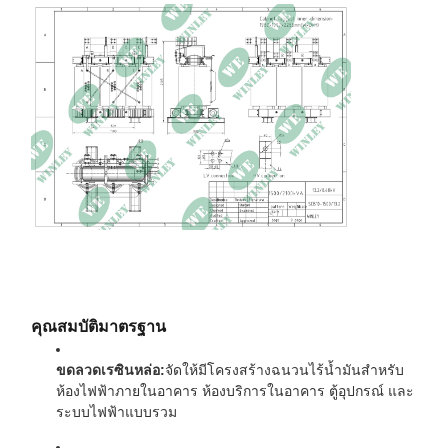
ชั้นเรียนด้านสิ่งแวดล้อม
E2
คลาสไฟ
F1
ไม่มีการสูญเสียโหลด
2,650.2 วัตต์
การสูญเสียโหลด
12,708.8W ที่ 120℃
ไม่มีกระแสโหลด
0.28%
ความต้านทาน
6.01% ที่ 120 ℃
ขนาด
1780 × 900 × 2103มม
น้ำหนัก
3430กก
คุณสมบัติมาตรฐาน
ขดลวดเรซินหล่อ:
จัดให้มีโครงสร้างฉนวนไร้น้ำมันสำหรับ
ห้องไฟฟ้าภายในอาคาร ห้องบริการในอาคาร ตู้อุปกรณ์ และ
ระบบไฟฟ้าแบบรวม