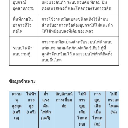
อุปกรณ์
แผงแรงดันต่ำ ระบบควบคุม พัดลม ปั๊ม
อุตสาหกรรม
คอมเพรสเซอร์ และโหลดรองรับการผลิต
พื้นที่ภายใน
การใช้งานหม้อแปลงชนิดแห้งไร้น้ำมัน
อาคารที่ไว
สำหรับอาคารหรือห้องอุปกรณ์ที่ไม่แนะนำ
ต่อไฟ
ให้ใช้หม้อแปลงที่เติมของเหลว
การรวมหม้อแปลงสำหรับระบบไฟฟ้าแบบ
ระบบไฟฟ้า
แพ็คเกจ กลุ่มผลิตภัณฑ์สวิตช์เกียร์ ตู้ที่
แบบรวมตู้
ลูกค้าจัดเตรียมไว้ และระบบไฟฟ้าที่ติดตั้ง
แบบลื่นไถล
ข้อมูลจำเพาะ
ความ
ไฟฟ้า
ต่ำ
สัญลักษณ์
ไม่มี
การ
ไม่มี
จุ
แรง
แรง
การเชื่อม
การ
สูญ
กระแส
ห
สูงสุด
สูง
ดัน
ต่อ
สูญ
เสีย
โหลด
(
(เควี
(เควี)
ไฟฟ้า
เสีย
เมื่อ
(%)
เอ)
(เควี)
โหลด
โหลด
(ญ)
(ญ)