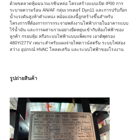
ด้วยขดลวดหุ้มฉนวนเรซินหล่อ โครงสร้างแบบเปิด IP00 การ
ระบายความร้อน AN/AF กลุ่มเวกเตอร์ Dyn11 และการปรับก๊อก
น้ำแรงดันสูงห้าตำแหน่ง หม้อแปลงนี้ถูกสร้างขึ้นสำหรับ
โครงการที่ต้องการการกระจายพลังงานไฟฟ้าภายในอาคารแบบ
ไร้น้ำมัน และการผสานรวมอย่างยืดหยุ่นเข้ากับห้องไฟฟ้าของ
ลูกค้า กรอบหุ้ม หรือระบบไฟฟ้าแบบแพ็คเกจ เอาต์พุตรอง
480Y/277V เหมาะสำหรับแผงจ่ายไฟดาวน์สตรีม ระบบไฟส่อง
สว่าง อุปกรณ์ HVAC โหลดเสริม และระบบไฟฟ้าของโรงงาน
รูปถ่ายสินค้า