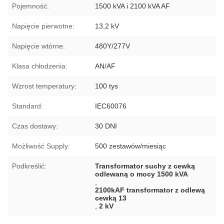
Pojemność:
1500 kVA i 2100 kVA AF
Napięcie pierwotne:
13,2 kV
Napięcie wtórne:
480Y/277V
Klasa chłodzenia:
AN/AF
Wzrost temperatury:
100 tys
Standard:
IEC60076
Czas dostawy:
30 DNI
Możliwość Supply:
500 zestawów/miesiąc
Podkreślić:
Transformator suchy z cewką
odlewaną o mocy 1500 kVA
,
2100kAF transformator z odlewą
cewką 13
,
2 kV