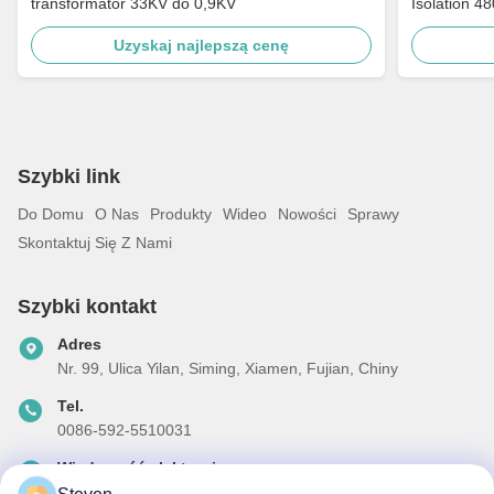
transformator 33KV do 0,9KV
Isolation 4
Uzyskaj najlepszą cenę
Szybki link
Do Domu
O Nas
Produkty
Wideo
Nowości
Sprawy
Skontaktuj Się Z Nami
Szybki kontakt
Adres
Nr. 99, Ulica Yilan, Siming, Xiamen, Fujian, Chiny
Tel.
0086-592-5510031
Wiadomość elektroniczna
steven@winley-electric.com