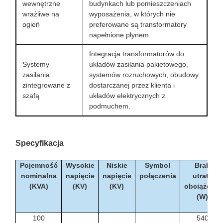
wewnętrzne
budynkach lub pomieszczeniach
wrażliwe na
wyposażenia, w których nie
ogień
preferowane są transformatory
napełnione płynem.
Integracja transformatorów do
Systemy
układów zasilania pakietowego,
zasilania
systemów rozruchowych, obudowy
zintegrowane z
dostarczanej przez klienta i
szafą
układów elektrycznych z
podmuchem.
Specyfikacja
Pojemność
Wysokie
Niskie
Symbol
Brak
nominalna
napięcie
napięcie
połączenia
utraty
(KVA)
(KV)
(KV)
obciążenia
(W)
100
540