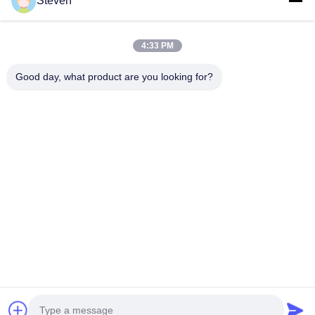
Steven
4:33 PM
Nasz biuletyn
Good day, what product are you looking for?
Zapisz się do naszego biuletynu z rabatami i innymi informacjami.
Wysłać Email
Polityka prywatności
|
Sitemap
| Chiny Dobra jakość Trójfazowy
przekształcacz z podkładką Sprzedawca. 2021-2026 Xiamen Winley Electric
Co.,Ltd . Wszelkie prawa zastrzeżone.