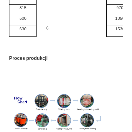
315
970
500
1350
6
630
1530
6.3
Dyn11
1000
2070
Zgadza się.
10
0.4
1250
2380
Proces produkcji
10.5
1600
2790
11
2000
3240
2500
3870