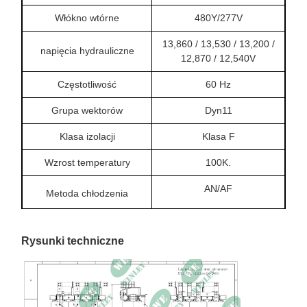
Włókno wtórne
480Y/277V
13,860 / 13,530 / 13,200 /
napięcia hydrauliczne
12,870 / 12,540V
Częstotliwość
60 Hz
Grupa wektorów
Dyn11
Klasa izolacji
Klasa F
Wzrost temperatury
100K.
AN/AF
Metoda chłodzenia
Klasa klimatyczna
C2
Rysunki techniczne
Klasa środowiskowa
E2
Klasa ogniowa
F1
Brak utraty obciążenia
2,650.2W