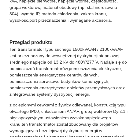
kVA, napięcie pierwotne, napięcie wtórne, częstotliwość,
grupa wektorów, materiał obudowy (np. stal nierdzewna
304), wymóg IP, metoda chłodzenia, zakres kranu,
wysokość,port przeznaczenia i wymagane akcesoria.
Przegląd produktu
Ten transformator typu suchego 1500kVA AN / 2100kVA AF
jest przeznaczony do wewnętrznej dystrybucji stopniowej
średniego napięcia od 13,2 kV do 480Y/277 V. Nadaje się do
pomieszczeń transformatorów,pomieszczenia elektryczne,
pomieszczenia energetyczne centrów danych,
pomieszczenia serwisowe budynków komercyjnych,
pomieszczenia energetyczne obiektów przemysłowych oraz
zintegrowane systemy dystrybucji energii.
z ocieplonymi cewkami z żywicy odlewanej, konstrukcją typu
otwartego IP00, chłodzeniem AN/AF, grupą wektorów Dyn11 i
pięciopozycyjnym ustawieniem wysokonapięciowego
kranu,ten transformator został zbudowany dla projektów
wymagających bezolejowej dystrybucji energii w
pomieszczeniach i elastycznej integracji z pomieszczeniami