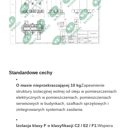
12,7080,8 W w
Utrata obciążenia
temperaturze 120°C
Prąd bez obciążenia
0.28%
60,01% w temperaturze
Impedancja
120°C
Wymiary
1780 × 900 × 2103 mm
Waga
3430 kg
Standardowe cechy
O masie nieprzekraczającej 10 kg
Zapewnienie
struktury izolacyjnej wolnej od oleju w pomieszczeniach
elektrycznych w pomieszczeniach, pomieszczeniach
serwisowych w budynkach, szafkach sprzętowych i
zintegrowanych systemach zasilania.
Izolacja klasy F o klasyfikacji C2 / E2 / F1:
Wspiera