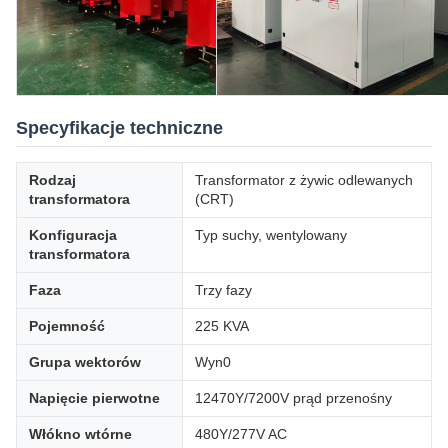
Specyfikacje techniczne
Rodzaj
Transformator z żywic odlewanych
transformatora
(CRT)
Konfiguracja
Typ suchy, wentylowany
transformatora
Faza
Trzy fazy
Pojemność
225 KVA
Grupa wektorów
Wyn0
Napięcie pierwotne
12470Y/7200V prąd przenośny
Włókno wtórne
480Y/277V AC