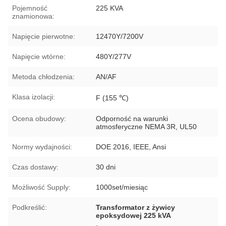
Pojemność
225 KVA
znamionowa:
Napięcie pierwotne:
12470Y/7200V
Napięcie wtórne:
480Y/277V
Metoda chłodzenia:
AN/AF
Klasa izolacji:
F (155 ℃)
Ocena obudowy:
Odporność na warunki
atmosferyczne NEMA 3R, UL50
Normy wydajności:
DOE 2016, IEEE, Ansi
Czas dostawy:
30 dni
Możliwość Supply:
1000set/miesiąc
Podkreślić:
Transformator z żywicy
epoksydowej 225 kVA
,