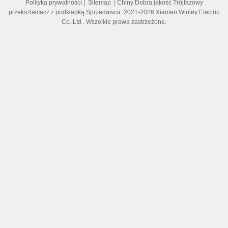
Polityka prywatności
|
Sitemap
| Chiny Dobra jakość Trójfazowy
przekształcacz z podkładką Sprzedawca. 2021-2026 Xiamen Winley Electric
Co.,Ltd . Wszelkie prawa zastrzeżone.