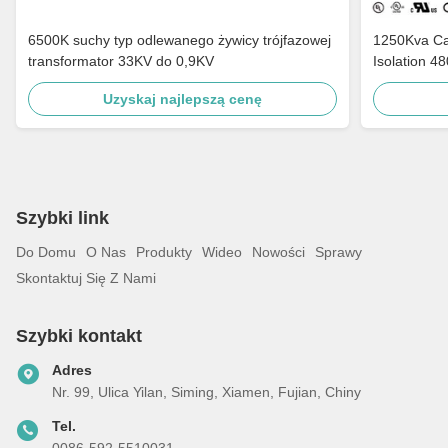
6500K suchy typ odlewanego żywicy trójfazowej
1250Kva Cast Resin Dry Type Transformers
transformator 33KV do 0,9KV
Isolation 4
Uzyskaj najlepszą cenę
Szybki link
Do Domu
O Nas
Produkty
Wideo
Nowości
Sprawy
Skontaktuj Się Z Nami
Szybki kontakt
Adres
Nr. 99, Ulica Yilan, Siming, Xiamen, Fujian, Chiny
Tel.
0086-592-5510031