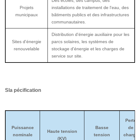
Des écoles, des campus, des
Projets
installations de traitement de l'eau, des
municipaux
bâtiments publics et des infrastructures
communautaires.
Distribution d'énergie auxiliaire pour les
Sites d'énergie
parcs solaires, les systèmes de
renouvelable
stockage d'énergie et les charges de
service sur site.
S
la pécification
Perte
Puissance
Basse
de
Haute tension
nominale
tension
charge
(KV)