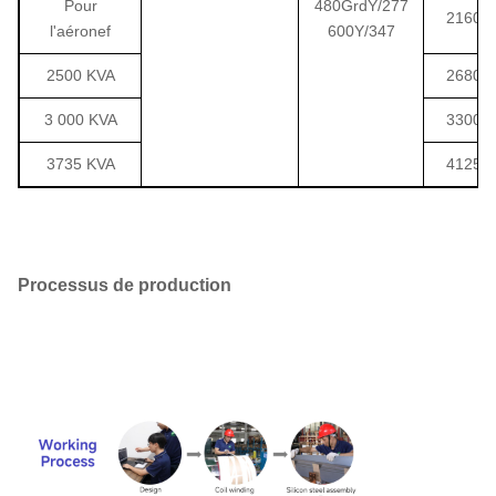
Pour
480GrdY/277
2160
l'aéronef
600Y/347
2500 KVA
2680
3 000 KVA
3300
3735 KVA
4125
Processus de production