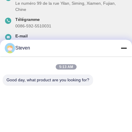
Le numéro 99 de la rue Yilan, Siming, Xiamen, Fujian,
Chine
Télégramme
0086-592-5510031
E-mail
steven@winley-electric.com
Steven
5:13 AM
Notre newsletter
Abonnez-vous à notre newsletter pour des réductions et plus
Good day, what product are you looking for?
encore.