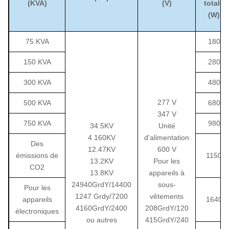
(KVA)
(V)
totale
(W)
75 KVA
180
150 KVA
280
300 KVA
480
277 V
500 KVA
680
347 V
750 KVA
980
34.5KV
Unité
4.160KV
d'alimentation
Des
12.47KV
600 V
émissions de
1150
13.2KV
Pour les
CO2
13.8KV
appareils à
24940GrdY/14400
sous-
Pour les
1247 Grdy/7200
vêtements
appareils
1640
4160GrdY/2400
208GrdY/120
électroniques
ou autres
415GrdY/240