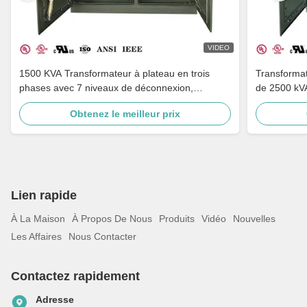
VIDEO
1500 KVA Transformateur à plateau en trois
Transformat
phases avec 7 niveaux de déconnexion,
de 2500 kVA
adaptation à plusieurs tensions et mise à la terre
ANSI C57
Obtenez le meilleur prix
Lien rapide
À La Maison
À Propos De Nous
Produits
Vidéo
Nouvelles
Les Affaires
Nous Contacter
Contactez rapidement
Adresse