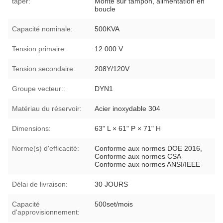
taper:
Monté sur tampon, alimentation en
boucle
Capacité nominale:
500KVA
Tension primaire:
12 000 V
Tension secondaire:
208Y/120V
Groupe vecteur::
DYN1
Matériau du réservoir:
Acier inoxydable 304
Dimensions:
63" L × 61" P × 71" H
Norme(s) d'efficacité:
Conforme aux normes DOE 2016,
Conforme aux normes CSA
Conforme aux normes ANSI/IEEE
Délai de livraison:
30 JOURS
Capacité
500set/mois
d'approvisionnement: