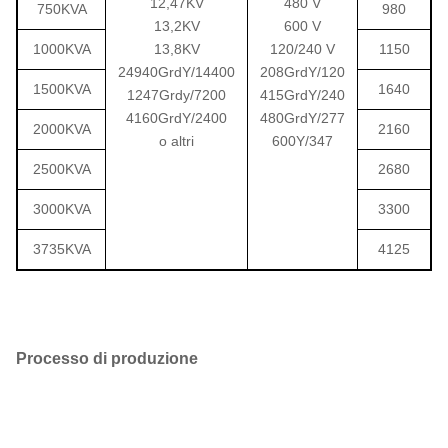
12,47KV
480 V
750KVA
980
13,2KV
600 V
1000KVA
13,8KV
120/240 V
1150
24940GrdY/14400
208GrdY/120
1500KVA
1640
1247Grdy/7200
415GrdY/240
4160GrdY/2400
480GrdY/277
2000KVA
2160
o altri
600Y/347
2500KVA
2680
3000KVA
3300
3735KVA
4125
Processo di produzione