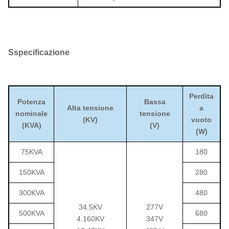
S
specificazione
Perdita
Potenza
Bassa
Alta tensione
a
nominale
tensione
(KV)
vuoto
(KVA)
(V)
(W)
75KVA
180
150KVA
280
300KVA
480
34,5KV
277V
500KVA
680
4.160KV
347V