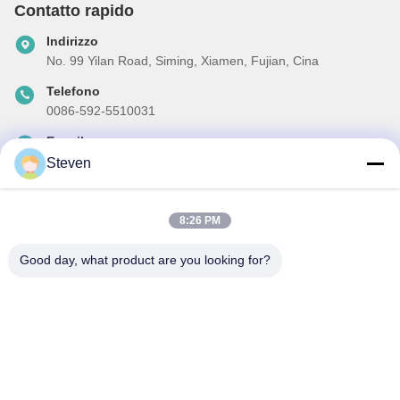
Contatto rapido
Indirizzo
No. 99 Yilan Road, Siming, Xiamen, Fujian, Cina
Telefono
0086-592-5510031
E-mail
steven@winley-electric.com
Steven
8:26 PM
La nostra newsletter
Good day, what product are you looking for?
Iscriviti alla nostra newsletter per sconti e altro.