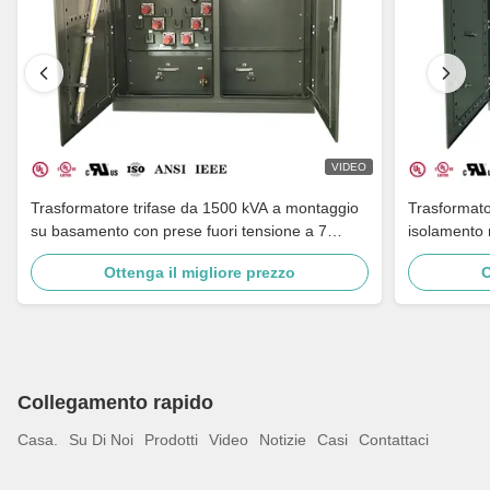
VIDEO
Trasformatore trifase da 1500 kVA a montaggio
Trasformato
su basamento con prese fuori tensione a 7
isolamento
livelli, adattamento multi-tensione e boccole in
a 480Y IEE
Ottenga il migliore prezzo
O
porcellana per messa a terra
Collegamento rapido
Casa.
Su Di Noi
Prodotti
Video
Notizie
Casi
Contattaci