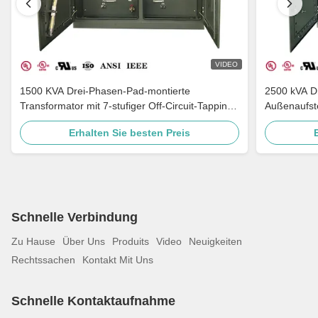
VIDEO
1500 KVA Drei-Phasen-Pad-montierte
2500 kVA Dr
Transformator mit 7-stufiger Off-Circuit-Tapping-
Außenaufst
Multi-Volt-Anpassung und Erdung Porzellan-
C57
Erhalten Sie besten Preis
Bushing
Schnelle Verbindung
Zu Hause
Über Uns
Produits
Video
Neuigkeiten
Rechtssachen
Kontakt Mit Uns
Schnelle Kontaktaufnahme