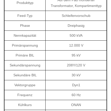
Auf dem Pad montierter
Produkttyp
Transformator, Kompartimenttyp
Feed-Typ
Schleifenvorschub
Phase
Dreiphasig
Nennkapazität
500 kVA
Primärspannung
12.000 V
Primäre BIL
95 kV
Sekundärspannung
208Y/120 V
Sekundäre BIL
30 kV
Vektorgruppe
Dyn1
Frequenz
60 Hz
Kühlkurs
ONAN