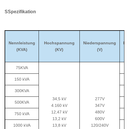
S
Spezifikation
Nennleistung
Hochspannung
Niederspannung
Le
(KVA)
(KV)
(V)
75KVA
150 kVA
300KVA
34,5 kV
277V
500KVA
4.160 kV
347V
12,47 kV
480V
750 kVA
13,2 kV
600V
1000 kVA
13,8 kV
120/240V