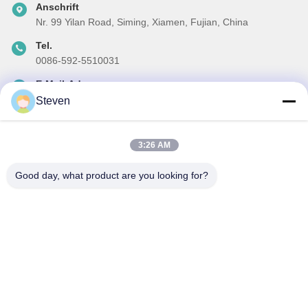
Anschrift
Nr. 99 Yilan Road, Siming, Xiamen, Fujian, China
Tel.
0086-592-5510031
E-Mail-Adresse
steven@winley-electric.com
Steven
3:26 AM
Unser Newsletter
Good day, what product are you looking for?
Abonnieren Sie unseren Newsletter für Rabatte und mehr.