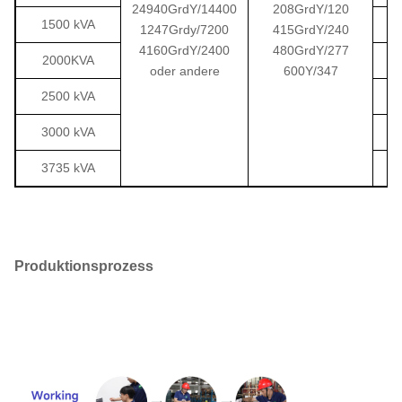
24940GrdY/14400
208GrdY/120
1500 kVA
1247Grdy/7200
415GrdY/240
4160GrdY/2400
480GrdY/277
2000KVA
oder andere
600Y/347
2500 kVA
3000 kVA
3735 kVA
Produktionsprozess