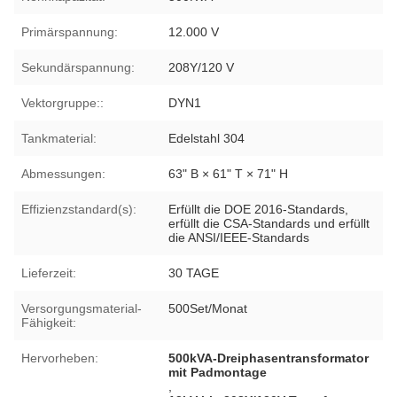
Primärspannung:
12.000 V
Sekundärspannung:
208Y/120 V
Vektorgruppe::
DYN1
Tankmaterial:
Edelstahl 304
Abmessungen:
63" B × 61" T × 71" H
Effizienzstandard(s):
Erfüllt die DOE 2016-Standards,
erfüllt die CSA-Standards und erfüllt
die ANSI/IEEE-Standards
Lieferzeit:
30 TAGE
Versorgungsmaterial-
500Set/Monat
Fähigkeit:
Hervorheben:
500kVA-Dreiphasentransformator
mit Padmontage
,