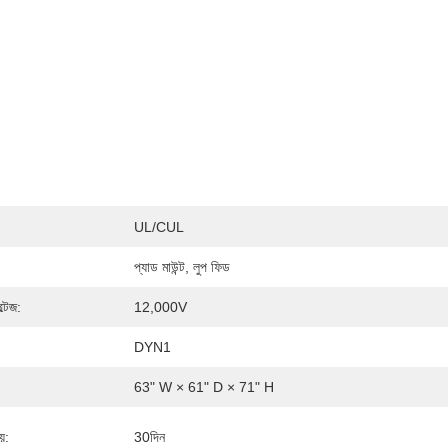
UL/cUL
প্যাড মাউন্ট, লুপ ফিড
্টেজ:
12,000V
DYN1
63" W × 61" D × 71" H
়:
30দিন