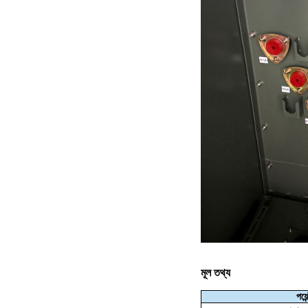
মূল তথ্য
পয়েন