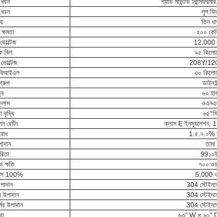
 ধরন
প্যাড মাউন্টড ট্রান্সফরমার,
 ধরন
লুপ ফি
য়
তিন ধা
 ক্ষমতা
৫০০ কে
ভোল্টেজ
12,000 ভ
ক বিল
৯৫ কিলোভ
 ভোল্টেজ
208Y/120 
ি বিআইএল
৩০ কিলোভ
গ্রুপ
ডাইন
্ব
৬০ হার্
ক্লাস
ওএনএ
 বৃদ্ধি
৬৫°স
ন রেটিং
ক্লাস E ইনস্যুলেশন
রোধ
1.৫.৭.০% 
উপাদান
তামা
ারিতা
99১০
 ক্ষতি
৭০০ ওয়
্রাস 100%
5,000 ও
উপাদান
304 স্টেইনলে
র উপাদান
304 স্টেইনলে
্মের উপাদান
304 স্টেইনলে
রা
৬৩" W × ৬১" 