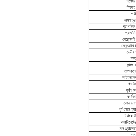
পণ্যের
ফিডের
পর্যা
নামমাত্র
প্রাথমিক 
প্রাথমি
সেকেন্ডারি
সেকেন্ডার
ভেক্টর 
ঘনত
কুলিং 
তাপমাত্রা
আইসোলেশ
প্রতি
ঘূর্ণন 
কার্যক
কোন লোড
পূর্ণ লোড হ
ট্যাংক 
ক্যাবিনেটে
বেস প্ল্যাটফর
মাত্