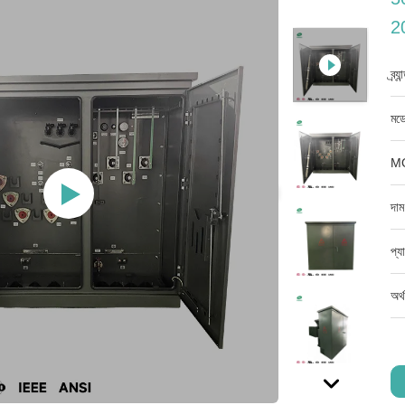
20
ব্র্
মডে
M
দাম
প্য
অর্