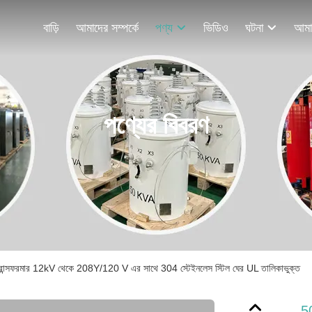
বাড়ি
আমাদের সম্পর্কে
পণ্য
ভিডিও
ঘটনা
পণ্যের বিবরণ
ট্রান্সফরমার 12kV থেকে 208Y/120 V এর সাথে 304 স্টেইনলেস স্টিল ঘের UL তালিকাভুক্ত
50