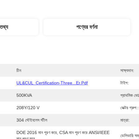
 তথ্য
পণ্যের বর্ণনা
চীন
সাক্ষ্যদান:
UL&cUL  Certification-Three...er.pdf
টাইপ:
500KVA
প্রাথমিক ভোল
208Y/120 V
ভেক্টর গ্রুপ::
304 স্টেইনলেস স্টীল
মাত্রা:
DOE 2016 মান পূরণ করে, CSA মান পূরণ করে ANSI/IEEE 
ডেলিভারি সময
মান পূরণ করে