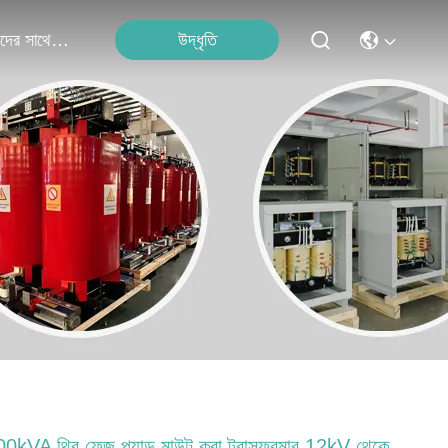
উদ্ধৃতি
আমাদের সাথে যোগাযোগ
0kVA থ্রি ফেজ প্যাড মাউন্ট করা ট্রান্সফরমার 12kV থেকে