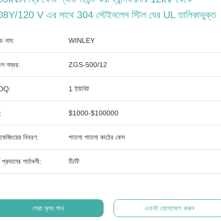
8Y/120 V এর সাথে 304 স্টেইনলেস স্টিল ঘের UL তালিকাভুক্ত
যান্ড নাম:
WINLEY
ল নম্বর:
ZGS-500/12
OQ:
1 ইউনিট
:
$1000-$100000
াকেজিংয়ের বিবরণ:
পাতলা পাতলা কাঠের কেস
থ প্রদানের শর্তাবলী:
টি/টি
সেরা মূল্য পান
এখনই যোগাযোগ করুন