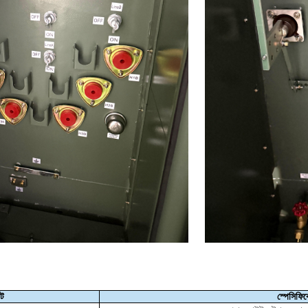
্ট
স্পেসিফি