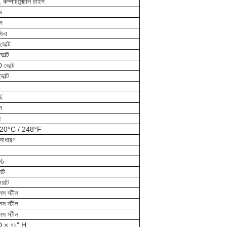
 কম্পার্টমেন্টাল টাইপ
ড
প
ভিএ
োল্ট
োল্ট
ভোল্ট
োল্ট
1
জ
ন
ি
, 120°C / 248°F
সাধারণ
%
াট
য়াট
স স্টীল
স স্টীল
স স্টীল
D × ৭১" H