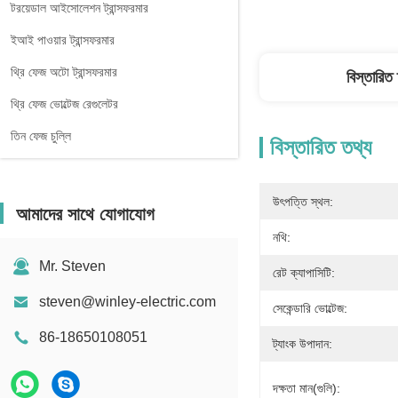
টরয়েডাল আইসোলেশন ট্রান্সফরমার
ইআই পাওয়ার ট্রান্সফরমার
থ্রি ফেজ অটো ট্রান্সফরমার
বিস্তারিত
থ্রি ফেজ ভোল্টেজ রেগুলেটর
তিন ফেজ চুল্লি
বিস্তারিত তথ্য
উৎপত্তি স্থল:
আমাদের সাথে যোগাযোগ
নথি:
Mr. Steven
রেট ক্যাপাসিটি:
steven@winley-electric.com
সেকেন্ডারি ভোল্টেজ:
86-18650108051
ট্যাংক উপাদান:
দক্ষতা মান(গুলি):