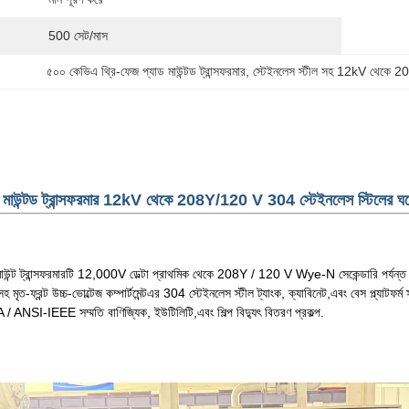
500 সেট/মাস
৫০০ কেভিএ থ্রি-ফেজ প্যাড মাউন্টড ট্রান্সফরমার
, 
স্টেইনলেস স্টীল সহ 12kV থেকে 20
মাউন্টড ট্রান্সফরমার 12kV থেকে 208Y/120 V 304 স্টেইনলেস স্টিলের ঘর
্ট ট্রান্সফরমারটি 12,000V ডেল্টা প্রাথমিক থেকে 208Y / 120 V Wye-N সেকেন্ডারি পর্যন্ত 
ত-ফ্রন্ট উচ্চ-ভোল্টেজ কম্পার্টমেন্টএর 304 স্টেইনলেস স্টীল ট্যাংক, ক্যাবিনেট,এবং বেস প্ল্যাটফ
SI-IEEE সম্মতি বাণিজ্যিক, ইউটিলিটি,এবং শিল্প বিদ্যুৎ বিতরণ প্রকল্প.