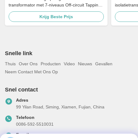
transformator met 7-niveaus Off-circuit Tapping
isolatietra
Multi-Voltage Adaptatie en Grounding Porselein
480V naar 
Krijg Beste Prijs
Bushing
Snelle link
Thuis
Over Ons
Producten
Video
Nieuws
Gevallen
Neem Contact Met Ons Op
Snel contact
Adres
99 Yilan Road, Siming, Xiamen, Fujian, China
Telefoon
0086-592-5510031
E-mail