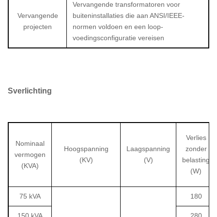
Vervangende transformatoren voor
Vervangende
buiteninstallaties die aan ANSI/IEEE-
projecten
normen voldoen en een loop-
voedingsconfiguratie vereisen
S
verlichting
Verlies
Nominaal
Hoogspanning
Laagspanning
zonder
vermogen
(KV)
(V)
belasting
(KVA)
(W)
75 kVA
180
150 kVA
280