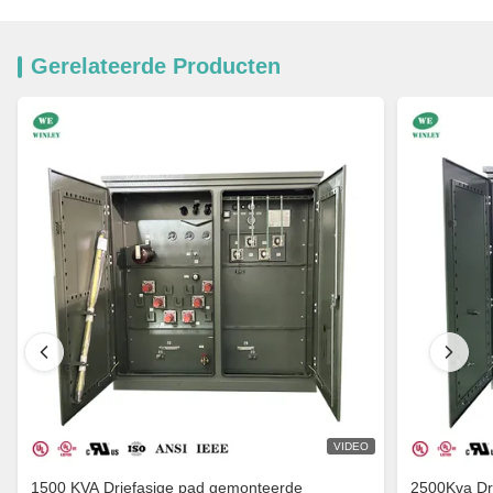
Gerelateerde Producten
VIDEO
1500 KVA Driefasige pad gemonteerde
2500Kva Dr