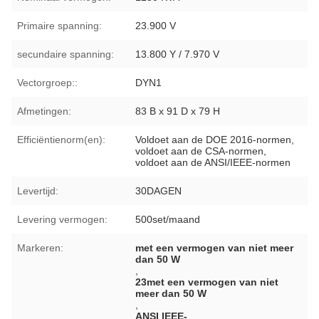
Primaire spanning:
23.900 V
secundaire spanning:
13.800 Y / 7.970 V
Vectorgroep::
DYN1
Afmetingen:
83 B x 91 D x 79 H
Efficiëntienorm(en):
Voldoet aan de DOE 2016-normen,
voldoet aan de CSA-normen,
voldoet aan de ANSI/IEEE-normen
Levertijd:
30DAGEN
Levering vermogen:
500set/maand
Markeren:
met een vermogen van niet meer
dan 50 W
,
23met een vermogen van niet
meer dan 50 W
,
ANSI IEEE-