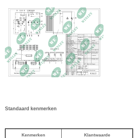
5-positie tapwisselaar,
Tap Changer
±2,5%
Isolatievloeistof
Minerale olie, niet-PCB
Installatie
Buiten
ANSI C57.12.34, DOE
Standaard
2016 conform
Totaal gewicht
10250 pond
Afmetingen
83 W x 91 D x 79 H
Standaard kenmerken
Kenmerken
Klantwaarde