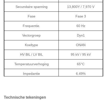
Secundaire spanning
13,800Y / 7,970 V
Fase
Fase 3
Frequentie.
60 Hz
Vectorgroep
Dyn1
Koeltype
ONAN
HV BIL / LV BIL
95 kV / 95 kV
Temperatuurverhoging
65°C
Impedantie
6.49%
Efficiëntie
99.20%
Verlies zonder belasting
1,264.7 W
Technische tekeningen
Verlies van lading
12,888.2 W bij 85°C