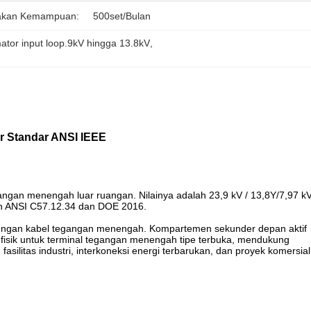
akan Kemampuan:
500set/bulan
ator input loop.9kV hingga 13.8kV
, 
r Standar ANSI IEEE
gangan menengah luar ruangan. Nilainya adalah 23,9 kV / 13,8Y/7,97 kV
an ANSI C57.12.34 dan DOE 2016.
bungan kabel tegangan menengah. Kompartemen sekunder depan aktif
 fisik untuk terminal tegangan menengah tipe terbuka, mendukung
asilitas industri, interkoneksi energi terbarukan, dan proyek komersial