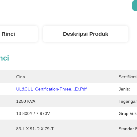
 Rinci
Deskripsi Produk
nci
Cina
Sertifikasi
UL&cUL  Certification-Three...er.pdf
Jenis:
1250 KVA
Tegangan
13.800Y / 7.970V
Grup Vekt
83-L X 91-D X 79-T
Standar E