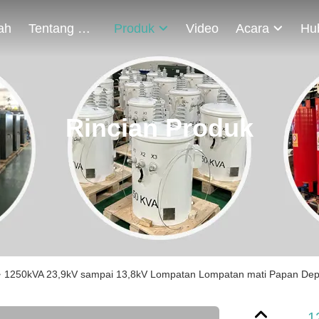
ah
Tentang Kami
Produk
Video
Acara
Rincian Produk
>
1250kVA 23,9kV sampai 13,8kV Lompatan Lompatan mati Papan Dep
1