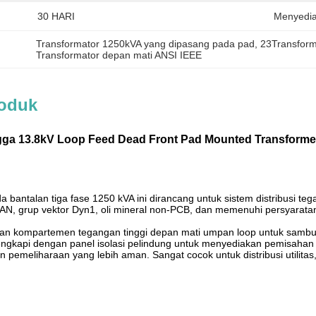
30 HARI
Menyedi
Transformator 1250kVA yang dipasang pada pad
, 
23Transform
Transformator depan mati ANSI IEEE
roduk
gga 13.8kV Loop Feed Dead Front Pad Mounted Transforme
 bantalan tiga fase 1250 kVA ini dirancang untuk sistem distribusi te
N, grup vektor Dyn1, oli mineral non-PCB, dan memenuhi persyarat
engan kompartemen tegangan tinggi depan mati umpan loop untuk sam
engkapi dengan panel isolasi pelindung untuk menyediakan pemisahan
pemeliharaan yang lebih aman. Sangat cocok untuk distribusi utilitas, f