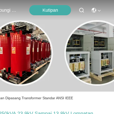
Kutipan
Hubungi Kami
an Dipasang Transformer Standar ANSI IEEE
250kVA 23,9kV Sampai 13,8kV Lompatan