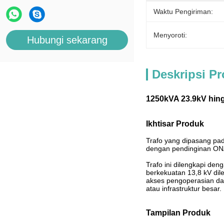
Waktu Pengiriman:
Menyoroti:
Hubungi sekarang
Deskripsi P
1250kVA 23.9kV hin
Ikhtisar Produk
Trafo yang dipasang pada
dengan pendinginan ONA
Trafo ini dilengkapi d
berkekuatan 13,8 kV dil
akses pengoperasian dan 
atau infrastruktur besar.
Tampilan Produk