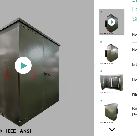
L
S
Na
No
M
Ha
Ri
Ke
Pe