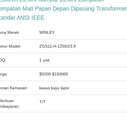
ompatan Mati Papan Depan Dipasang Transformer
tandar ANSI IEEE
ma Merek:
WINLEY
mor Model:
ZGS11-H-1250/23.9
OQ:
1 unit
rga:
$5000-$150000
ncian Kemasan:
kasus kayu lapis
tentuan
T/T
mbayaran: