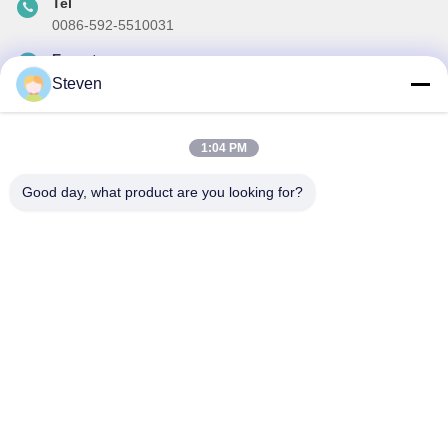
Tel
0086-592-5510031
E-posta
steven@winley-electric.com
Steven
1:04 PM
Haber Bültenimiz
Good day, what product are you looking for?
İndirimler ve daha fazlası için bültenimize abone olun.
Eposta Gönder