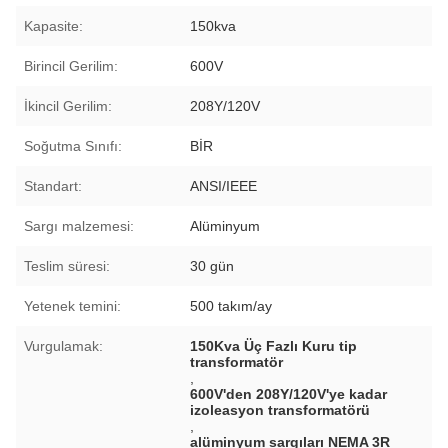
Kapasite:
150kva
Birincil Gerilim:
600V
İkincil Gerilim:
208Y/120V
Soğutma Sınıfı:
BİR
Standart:
ANSI/IEEE
Sargı malzemesi:
Alüminyum
Teslim süresi:
30 gün
Yetenek temini:
500 takım/ay
Vurgulamak:
150Kva Üç Fazlı Kuru tip
transformatör
,
600V'den 208Y/120V'ye kadar
izoleasyon transformatörü
,
alüminyum sargıları NEMA 3R