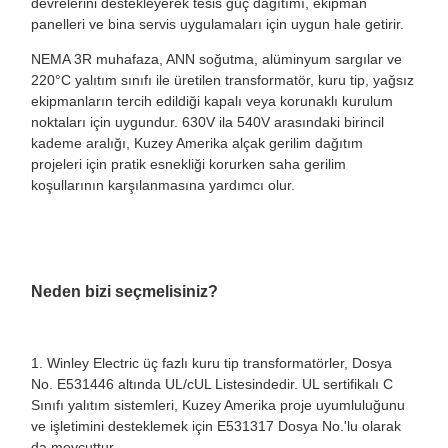
devrelerini destekleyerek tesis güç dağıtımı, ekipman
panelleri ve bina servis uygulamaları için uygun hale getirir.
NEMA 3R muhafaza, ANN soğutma, alüminyum sargılar ve
220°C yalıtım sınıfı ile üretilen transformatör, kuru tip, yağsız
ekipmanların tercih edildiği kapalı veya korunaklı kurulum
noktaları için uygundur. 630V ila 540V arasındaki birincil
kademe aralığı, Kuzey Amerika alçak gerilim dağıtım
projeleri için pratik esnekliği korurken saha gerilim
koşullarının karşılanmasına yardımcı olur.
Neden bizi seçmelisiniz?
1. Winley Electric üç fazlı kuru tip transformatörler, Dosya
No. E531446 altında UL/cUL Listesindedir. UL sertifikalı C
Sınıfı yalıtım sistemleri, Kuzey Amerika proje uyumluluğunu
ve işletimini desteklemek için E531317 Dosya No.'lu olarak
da mevcuttur.