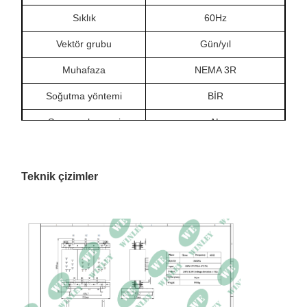
Sıklık
60Hz
Vektör grubu
Gün/yıl
Muhafaza
NEMA 3R
Soğutma yöntemi
BİR
Sargı malzemesi
AL
Yalıtım sınıfı
220°C
Sıcaklık artışı
150°C
Teknik çizimler
Yüksüz kayıp
186,1W
Yük kaybı
3757,1W
Empedans
%5,93
Boyutlar
1100G × 830D × 1400Y mm
Ağırlık
590 kilo