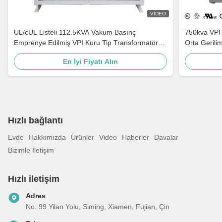
VIDEO
UL/cUL Listeli 112.5KVA Vakum Basınç
750kva VPI 
Emprenye Edilmiş VPI Kuru Tip Transformatör
Orta Gerili
240V - 480V DOE 2016'ya Uygun
Transforma
En İyi Fiyatı Alın
Hızlı bağlantı
Evde
Hakkımızda
Ürünler
Video
Haberler
Davalar
Bizimle İletişim
Hızlı iletişim
Adres
No. 99 Yilan Yolu, Siming, Xiamen, Fujian, Çin