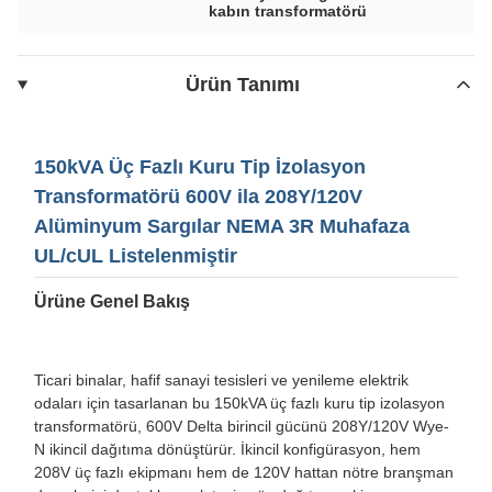
kabın transformatörü
Ürün Tanımı
150kVA Üç Fazlı Kuru Tip İzolasyon
Transformatörü 600V ila 208Y/120V
Alüminyum Sargılar NEMA 3R Muhafaza
UL/cUL Listelenmiştir
Ürüne Genel Bakış
Ticari binalar, hafif sanayi tesisleri ve yenileme elektrik
odaları için tasarlanan bu 150kVA üç fazlı kuru tip izolasyon
transformatörü, 600V Delta birincil gücünü 208Y/120V Wye-
N ikincil dağıtıma dönüştürür. İkincil konfigürasyon, hem
208V üç fazlı ekipmanı hem de 120V hattan nötre branşman