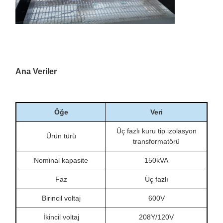
Ana Veriler
Öğe
Veri
Üç fazlı kuru tip izolasyon
Ürün türü
transformatörü
Nominal kapasite
150kVA
Faz
Üç fazlı
Birincil voltaj
600V
İkincil voltaj
208Y/120V