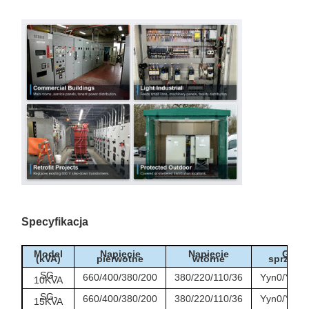
Specyfikacja
Model
Napięcie
Napięcie
Grup
(kVA)
pierwotne
wtórne
sprzęga
SG-
660/400/380/200
380/220/110/36
Yyn0/Y/d/D
10KVA
SG-
660/400/380/200
380/220/110/36
Yyn0/Y/d/D
15KVA