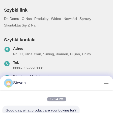
Szybki link
Do Domu
O Nas
Produkty
Wideo
Nowości
Sprawy
Skontaktuj Się Z Nami
Szybki kontakt
Adres
Nr. 99, Ulica Yilan, Siming, Xiamen, Fujian, Chiny
Tel.
0086-592-5510031
Wiadomość elektroniczna
steven@winley-electric.com
Steven
12:54 PM
Nasz biuletyn
Good day, what product are you looking for?