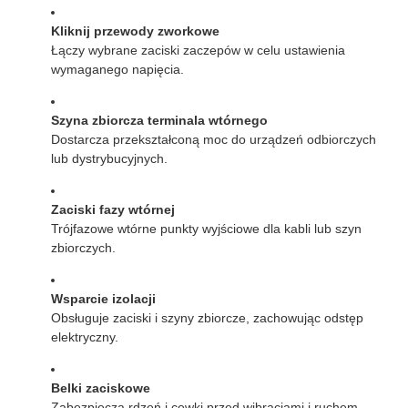
Kliknij przewody zworkowe
Łączy wybrane zaciski zaczepów w celu ustawienia
wymaganego napięcia.
Szyna zbiorcza terminala wtórnego
Dostarcza przekształconą moc do urządzeń odbiorczych
lub dystrybucyjnych.
Zaciski fazy wtórnej
Trójfazowe wtórne punkty wyjściowe dla kabli lub szyn
zbiorczych.
Wsparcie izolacji
Obsługuje zaciski i szyny zbiorcze, zachowując odstęp
elektryczny.
Belki zaciskowe
Zabezpiecza rdzeń i cewki przed wibracjami i ruchem.