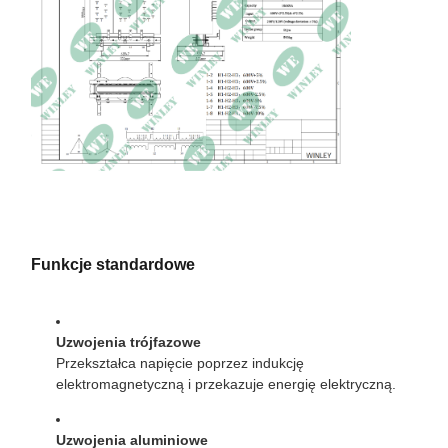
1100 szer. × 830 gł. ×
Wymiary
1400 wys. mm
Waga
590 kg
Funkcje standardowe
Uzwojenia trójfazowe
Przekształca napięcie poprzez indukcję
elektromagnetyczną i przekazuje energię elektryczną.
Uzwojenia aluminiowe