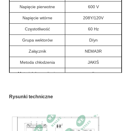
Napięcie pierwotne
600 V
Napięcie wtórne
208Y/120V
Częstotliwość
60 Hz
Grupa wektorów
D/yn
Załącznik
NEMA3R
Metoda chłodzenia
JAKIŚ
Materiał do nawijania
glin
Klasa izolacji
220°C
Wzrost temperatury
150°C
Rysunki techniczne
Strata bez obciążenia
186,1 W
Utrata obciążenia
3757,1 W
Impedancja
5,93%