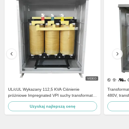
VIDEO
UL/cUL Wykazany 112,5 KVA Ciśnienie
Transformat
próżniowe Impregnated VPI suchy transformator
480V, trans
typu 240V do 480V Spełnić DOE 2016
transformat
Uzyskaj najlepszą cenę