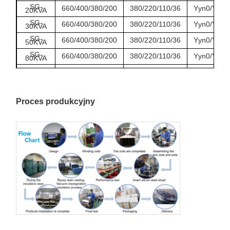
SG-
660/400/380/200
380/220/110/36
Yyn0/Y/d/D
20KVA
SG-
660/400/380/200
380/220/110/36
Yyn0/Y/d/D
30KVA
SG-
660/400/380/200
380/220/110/36
Yyn0/Y/d/D
50KVA
SG-
660/400/380/200
380/220/110/36
Yyn0/Y/d/D
80KVA
SG-
660/400/380/200
380/220/110/36
Yyn0/Y/d/D
100KVA
Proces produkcyjny