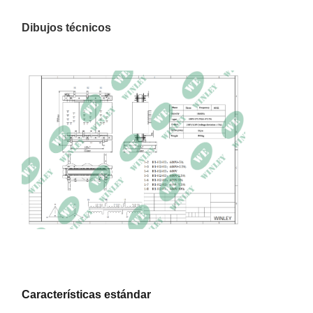
Clase de aislamiento
220°C
Dibujos técnicos
Aumento de temperatura
150°C
Pérdida sin carga
186,1 vatios
Pérdida de carga
3757,1 W
Impedancia
5,93%
1100 ancho × 830
Dimensiones
profundidad × 1400 alto
mm
Peso
590 kilogramos
Características estándar