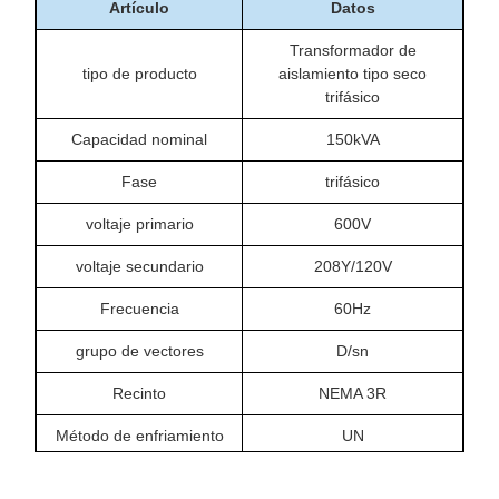
Artículo
Datos
Transformador de
tipo de producto
aislamiento tipo seco
trifásico
Capacidad nominal
150kVA
Fase
trifásico
voltaje primario
600V
voltaje secundario
208Y/120V
Frecuencia
60Hz
grupo de vectores
D/sn
Recinto
NEMA 3R
Método de enfriamiento
UN
Material de bobinado
Alabama