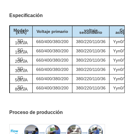
Especificación
Modelo
voltaje
Grupo 
Voltaje primario
(kVA)
secundario
acoplami
SG-
660/400/380/200
380/220/110/36
Yyn0/Y/d/D
10KVA
SG-
660/400/380/200
380/220/110/36
Yyn0/Y/d/D
15KVA
SG-
660/400/380/200
380/220/110/36
Yyn0/Y/d/D
20KVA
SG-
660/400/380/200
380/220/110/36
Yyn0/Y/d/D
30KVA
SG-
660/400/380/200
380/220/110/36
Yyn0/Y/d/D
50KVA
SG-
660/400/380/200
380/220/110/36
Yyn0/Y/d/D
80KVA
SG-
660/400/380/200
380/220/110/36
Yyn0/Y/d/D
100KVA
Proceso de producción