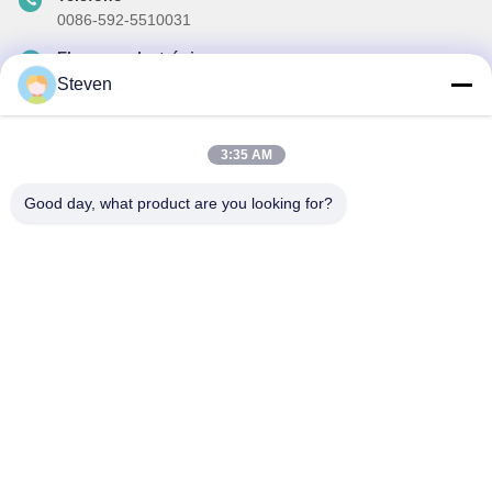
0086-592-5510031
El correo electrónico
steven@winley-electric.com
Steven
3:35 AM
Nuestro boletín
Good day, what product are you looking for?
Suscríbete a nuestro boletín para obtener descuentos y más.
Enviar Correo Electrónico