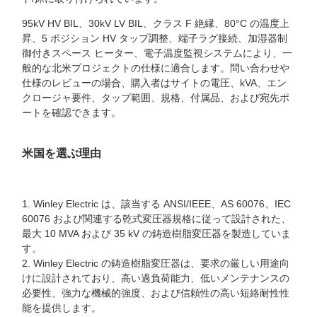
95kV HV BIL、30kV LV BIL、クラス F 絶縁、80°C の温度上
昇、5 ポジション HV タップ調整、端子ラグ接続、加湿器制
御付きスペース ヒーター、電子温度監視システムにより、一
般的な北米プロジェクトの仕様に適合します。問い合わせや
仕様のレビューの場合、購入者はサイトの電圧、kVA、エン
クロージャ要件、タップ範囲、規格、付属品、および宛先ポ
ートを確認できます。
米国を選ぶ理由
1. Winley Electric は、該当する ANSI/IEEE、AS 60076、IEC
60076 および関連する乾式変圧器規格に従って設計された、
最大 10 MVA および 35 kV の鋳造樹脂変圧器を製造していま
す。
2. Winley Electric の鋳造樹脂変圧器は、要求の厳しい用途向
けに設計されており、高い過負荷能力、低いメンテナンスの
必要性、強力な機械的強度、および信頼性の高い短絡耐性性
能を提供します。