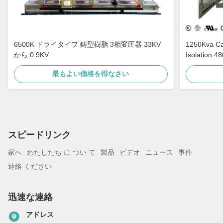
6500K ドライタイプ 鋳型樹脂 3相変圧器 33KV
1250Kva Cast Resin Dry Type Transformers
から 0.9KV
Isolation 4
最もよい価格を得なさい
スピードリンク
家へ
わたしたち に つい て
製品
ビデオ
ニュース
事件
連絡 ください
迅速な連絡
アドレス