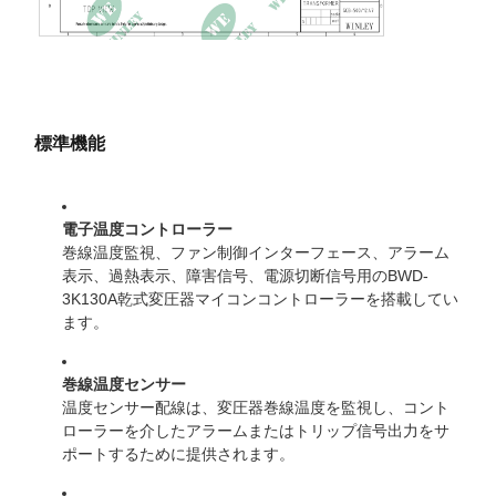
温度上昇
80℃
巻線材
アルミニウム
インピーダンス
7.65%
無負荷損失
913W
標準機能
負荷損失
4951W 120℃
効率
99.10%
電子温度コントローラー
巻線温度監視、ファン制御インターフェース、アラーム
周囲温度定格
40℃
表示、過熱表示、障害信号、電源切断信号用のBWD-
騒音レベル
56dBA
3K130A乾式変圧器マイコンコントローラーを搭載してい
ます。
海抜 1000 メートル / 3300 フ
標高評価
ィート
巻線温度センサー
寸法
75L×59W×83Hインチ
温度センサー配線は、変圧器巻線温度を監視し、コント
ローラーを介したアラームまたはトリップ信号出力をサ
重さ
5070ポンド
ポートするために提供されます。