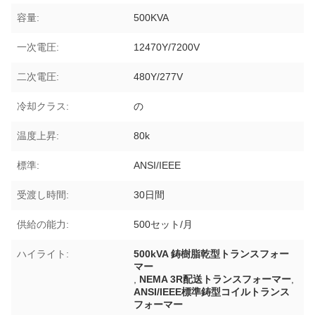
容量:
500KVA
一次電圧:
12470Y/7200V
二次電圧:
480Y/277V
冷却クラス:
の
温度上昇:
80k
標準:
ANSI/IEEE
受渡し時間:
30日間
供給の能力:
500セット/月
ハイライト:
500kVA 鋳樹脂乾型トランスフォー
マー
,
NEMA 3R配送トランスフォーマー
,
ANSI/IEEE標準鋳型コイルトランス
フォーマー