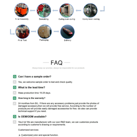
2500
3870
19300
1.2
4955