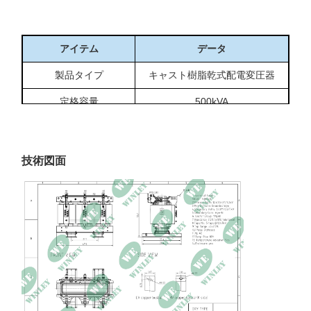
アイテム
データ
製品タイプ
キャスト樹脂乾式配電変圧器
定格容量
500kVA
段階
3相
一次電圧
12470Y/7200V
技術図面
二次電圧
480Y/277V
頻度
60Hz
ベクトルグループ
YNyn0
冷却方法
あん
絶縁クラス
クラスF、155℃