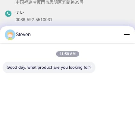
中国福建省厦門市思明区宜蘭路99号
テレ
0086-592-5510031
メール
Steven
steven@winley-electric.com
11:58 AM
私たちのニュースレター
Good day, what product are you looking for?
ニュースレターへの購読は,割引などで可能です.
メールを送信する