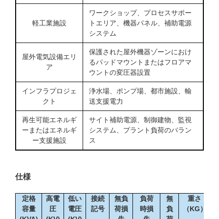
ワークショップ、プロセスサポー
軽工業施設
トエリア、機器パネル、補助電源
システム
保護された屋外機器ゾーンにおけ
屋外電気設備エリ
るパッドマウントまたはフロアマ
ア
ウントの変圧器設置
インフラプロジェ
浄水場、ポンプ場、都市施設、輸
クト
送支援電力
再生可能エネルギ
サイト補助電源、制御建物、監視
ーまたはエネルギ
システム、プラント負荷のバラン
ー支援施設
ス
仕様
定格
高電
低い
接続
無負
負荷
無
重さ
容量
圧
電圧
記号
荷損
時損
負
（KG）
(KVA)
(KV)
(KV)
失
失
荷