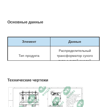
Основные данные
Элемент
Данные
Распределительный
Тип продукта
трансформатор сухого
типа с литой смолой
Номинальная
500кВА
мощность
Технические чертежи
Фаза
3 фазы
Первичное
12470Y/7200В
напряжение
Вторичное