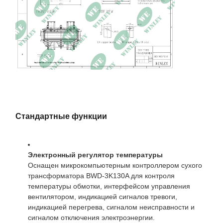
480Y/277В
напряжение
Частота
60 Гц
Векторная группа
YNyn0
Метод охлаждения
АН
Класс изоляции
Класс F, 155°С
Повышение
80°С
температуры
Стандартные функции
Материал обмотки
Алюминий
Импеданс
7,65%
Электронный регулятор температуры
Оснащен микрокомпьютерным контроллером сухого
Потери без нагрузки
913 Вт
трансформатора BWD-3K130A для контроля
температуры обмотки, интерфейсом управления
Потеря нагрузки
4951Вт 120°С
вентилятором, индикацией сигналов тревоги,
индикацией перегрева, сигналом неисправности и
Эффективность
99,10%
сигналом отключения электроэнергии.