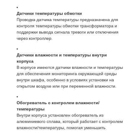
Номинальная
температура
40°С
Датчики температуры обмотки
окружающей среды
Проводка датчика температуры предназначена для
контроля температуры обмотки трансформатора и
Уровень звука
56 дБА
поддержки вывода сигнала тревоги или отключения
через контроллер.
3300 футов / 1000 м над
Рейтинг высоты
уровнем моря
Датчики влажности и температуры внутри
Размеры
75Д × 59Ш × 83В
корпуса
Масса
5070 фунтов
В корпусе имеются датчики влажности и температуры
для обеспечения мониторинга окружающей среды
внутри шкафа, особенно в условиях установки на
открытом воздухе или при переменной влажности.
Обогреватель с контролем влажности/
температуры
Внутри корпуса установлен обогреватель из
алюминиевого сплава, который работает с контролем
влажности/температуры, помогая уменьшить