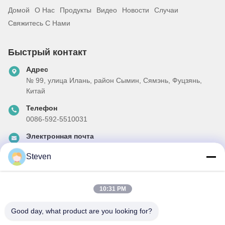
Домой
О Нас
Продукты
Видео
Новости
Случаи
Свяжитесь С Нами
Быстрый контакт
Адрес
№ 99, улица Илань, район Сымин, Сямэнь, Фуцзянь,
Китай
Телефон
0086-592-5510031
Электронная почта
steven@winley-electric.com
Steven
10:31 PM
Наш бюллетень
Подпишитесь на нашу информационную рассылку для
Good day, what product are you looking for?
получения скидок и прочего.