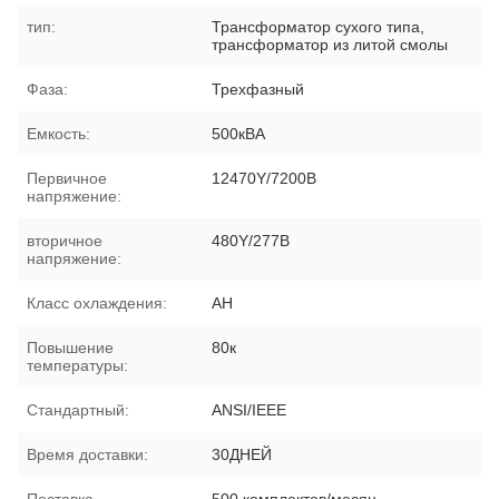
тип:
Трансформатор сухого типа,
трансформатор из литой смолы
Фаза:
Трехфазный
Емкость:
500кВА
Первичное
12470Y/7200В
напряжение:
вторичное
480Y/277В
напряжение:
Класс охлаждения:
АН
Повышение
80к
температуры:
Стандартный:
ANSI/IEEE
Время доставки:
30ДНЕЙ
Поставка
500 комплектов/месяц