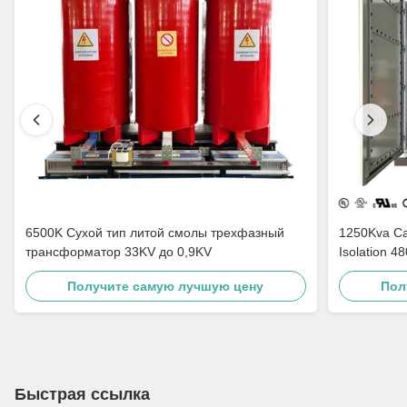
6500K Сухой тип литой смолы трехфазный
1250Kva Cast Resin Dry Type Transformers
трансформатор 33KV до 0,9KV
Isolation 4
Получите самую лучшую цену
Пол
Быстрая ссылка