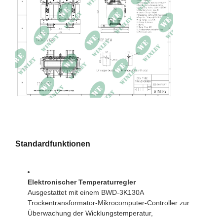
Frequenz
60Hz
Vektorgruppe
YNyn0
Kühlmethode
EIN
Isolierklasse
Klasse F, 155 °C
Temperaturanstieg
80°C
Wickelmaterial
Aluminium
Impedanz
7,65 %
Standardfunktionen
Leerlaufverlust
913W
Lastverlust
4951W 120°C
Elektronischer Temperaturregler
Effizienz
99,10 %
Ausgestattet mit einem BWD-3K130A
Trockentransformator-Mikrocomputer-Controller zur
Umgebungstemperaturbewertung
40°C
Überwachung der Wicklungstemperatur,