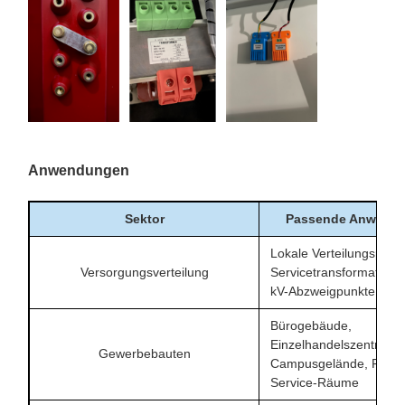
Anwendungen
Sektor
Passende Anwend
Lokale Verteilungspunk
Versorgungsverteilung
Servicetransformatoren
kV-Abzweigpunkte
Bürogebäude,
Einzelhandelszentren, 
Gewerbebauten
Campusgelände, Facilit
Service-Räume