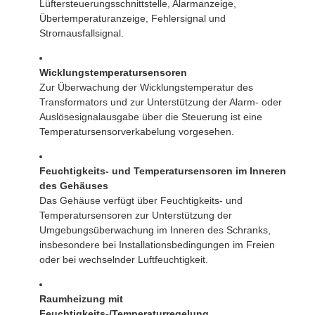
Schallpegel
56 dBA
Lüftersteuerungsschnittstelle, Alarmanzeige,
Übertemperaturanzeige, Fehlersignal und
3300 Fuß / 1000 m über
Stromausfallsignal.
Höhenbewertung
Meeresspiegel
Abmessungen
75L × 59B × 83H Zoll
Wicklungstemperatursensoren
Zur Überwachung der Wicklungstemperatur des
Gewicht
5070 Pfund
Transformators und zur Unterstützung der Alarm- oder
Auslösesignalausgabe über die Steuerung ist eine
Temperatursensorverkabelung vorgesehen.
Feuchtigkeits- und Temperatursensoren im Inneren
des Gehäuses
Das Gehäuse verfügt über Feuchtigkeits- und
Temperatursensoren zur Unterstützung der
Umgebungsüberwachung im Inneren des Schranks,
insbesondere bei Installationsbedingungen im Freien
oder bei wechselnder Luftfeuchtigkeit.
Raumheizung mit
Feuchtigkeits-/Temperaturregelung