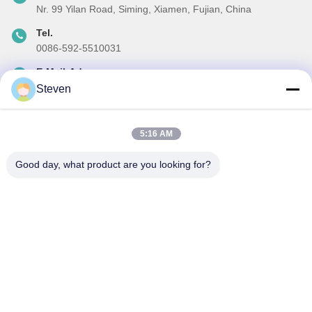
Nr. 99 Yilan Road, Siming, Xiamen, Fujian, China
Tel.
0086-592-5510031
E-Mail-Adresse
steven@winley-electric.com
Steven
5:16 AM
Unser Newsletter
Good day, what product are you looking for?
Abonnieren Sie unseren Newsletter für Rabatte und mehr.
E-Mail Senden