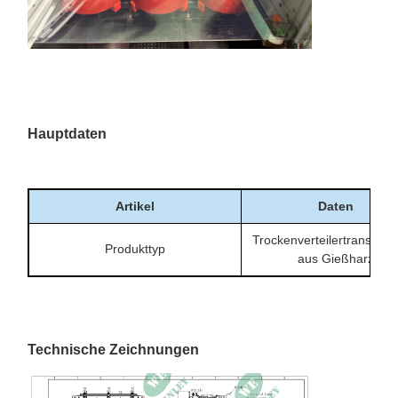
Hauptdaten
Artikel
Daten
Trockenverteilertransform
Produkttyp
aus Gießharz
Nennkapazität
500 kVA
Phase
3 Phasen
Technische Zeichnungen
Primärspannung
12470Y/7200V
Sekundärspannung
480Y/277V