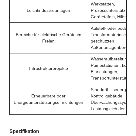
Werkstätten,
Leichtindustrieanlagen
Prozessunterstützungs
Gerätetafeln, Hilfsstr
Aufstell- oder bodenmo
Bereiche für elektrische Geräte im
Transformatorinstallati
Freien
geschützten
Außenanlagenbereiche
Wasseraufbereitungsan
Pumpstationen, kommu
Infrastrukturprojekte
Einrichtungen,
Transportunterstützung
Standorthilfsenergie,
Erneuerbare oder
Kontrollgebäude,
Energieunterstützungseinrichtungen
Überwachungssysteme
Lastausgleich der Anla
Spezifikation