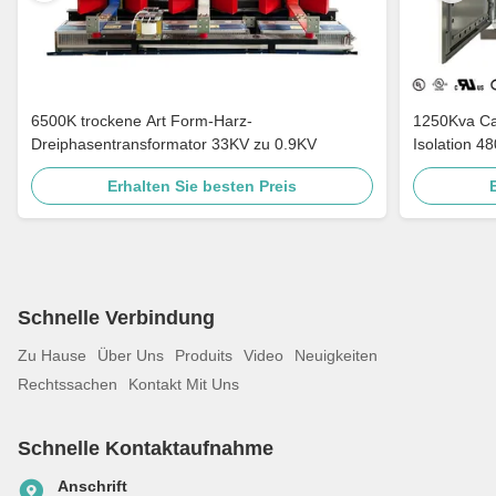
6500K trockene Art Form-Harz-
1250Kva Cast Resin Dry Type Transformers
Dreiphasentransformator 33KV zu 0.9KV
Isolation 4
Erhalten Sie besten Preis
Schnelle Verbindung
Zu Hause
Über Uns
Produits
Video
Neuigkeiten
Rechtssachen
Kontakt Mit Uns
Schnelle Kontaktaufnahme
Anschrift