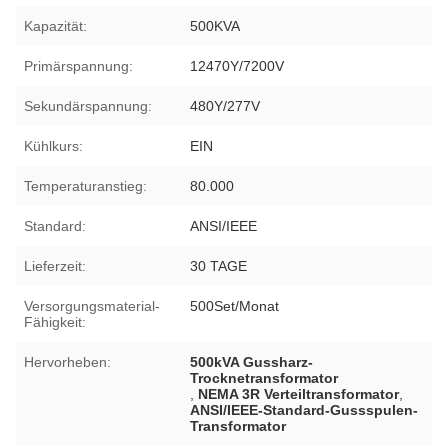
Kapazität:
500KVA
Primärspannung:
12470Y/7200V
Sekundärspannung:
480Y/277V
Kühlkurs:
EIN
Temperaturanstieg:
80.000
Standard:
ANSI/IEEE
Lieferzeit:
30 TAGE
Versorgungsmaterial-
500Set/Monat
Fähigkeit:
Hervorheben:
500kVA Gussharz-
Trocknetransformator
,
NEMA 3R Verteiltransformator
,
ANSI/IEEE-Standard-Gussspulen-
Transformator