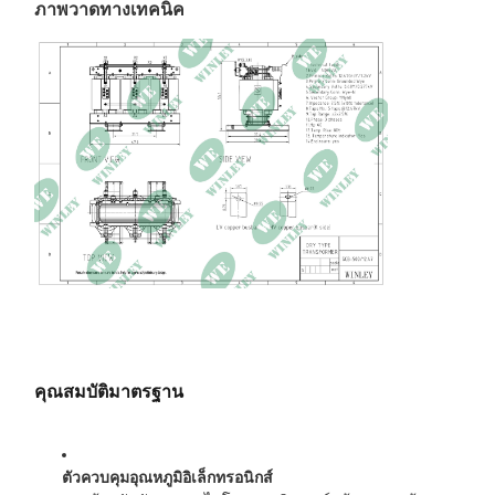
เฟส
3 เฟส
ภาพวาดทางเทคนิค
แรงดันไฟฟ้าหลัก
12470Y/7200V
แรงดันไฟฟ้าทุติยภูมิ
480Y/277V
ความถี่
60เฮิร์ต
กลุ่มเวกเตอร์
YNyn0
วิธีการทำความเย็น
หนึ่ง
ชั้นฉนวน
คลาส F, 155°C
อุณหภูมิสูงขึ้น
80°ซ
วัสดุที่คดเคี้ยว
อลูมิเนียม
ความต้านทาน
7.65%
คุณสมบัติมาตรฐาน
ไม่มีการสูญเสียโหลด
913วัตต์
การสูญเสียโหลด
4951วัตต์ 120°C
ตัวควบคุมอุณหภูมิอิเล็กทรอนิกส์