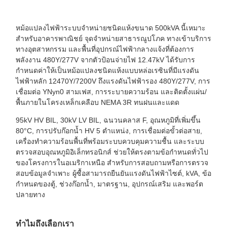
หม้อแปลงไฟฟ้าระบบจำหน่ายชนิดแห้งขนาด 500kVA นี้เหมาะ
สำหรับอาคารพาณิชย์ จุดจำหน่ายสาธารณูปโภค ทางเข้าบริการ
ทางอุตสาหกรรม และพื้นที่อุปกรณ์ไฟฟ้ากลางแจ้งที่ต้องการ
พลังงาน 480Y/277V จากตัวป้อนจ่ายไฟ 12.47kV ได้รับการ
กำหนดค่าให้เป็นหม้อแปลงชนิดแห้งแบบหล่อเรซินที่มีแรงดัน
ไฟฟ้าหลัก 12470Y/7200V ถึงแรงดันไฟฟ้ารอง 480Y/277V, การ
เชื่อมต่อ YNyn0 สามเฟส, การระบายความร้อน และติดตั้งแผ่น/
พื้นภายในโครงเหล็กเคลือบ NEMA 3R ทนฝนและแดด
95kV HV BIL, 30kV LV BIL, ฉนวนคลาส F, อุณหภูมิที่เพิ่มขึ้น
80°C, การปรับก๊อกน้ำ HV 5 ตำแหน่ง, การเชื่อมต่อขั้วต่อสาย,
เครื่องทำความร้อนพื้นที่พร้อมระบบควบคุมความชื้น และระบบ
ตรวจสอบอุณหภูมิอิเล็กทรอนิกส์ ช่วยให้ตรงตามข้อกำหนดทั่วไป
ของโครงการในอเมริกาเหนือ สำหรับการสอบถามหรือการตรวจ
สอบข้อมูลจำเพาะ ผู้ซื้อสามารถยืนยันแรงดันไฟฟ้าไซต์, kVA, ข้อ
กำหนดของตู้, ช่วงก๊อกน้ำ, มาตรฐาน, อุปกรณ์เสริม และพอร์ต
ปลายทาง
ทำไมถึงเลือกเรา