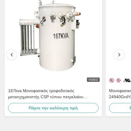
VIDEO
167kva Μονοφασικός τροφοδοτικός
Μονοφασικό
μετασχηματιστής CSP τύπου πετρελαίου
24940GrdY/
βυθισμένη διανομή Βήμα προς τα κάτω 4160v
Διανομή
Πάρτε την καλύτερη τιμή
έως 480v