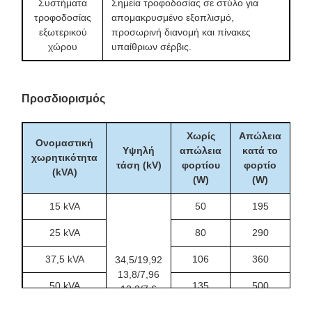
Συστήματα
Σημεία τροφοδοσίας σε στύλο για
τροφοδοσίας
απομακρυσμένο εξοπλισμό,
εξωτερικού
προσωρινή διανομή και πίνακες
χώρου
υπαίθριων σέρβις.
Προσδιορισμός
Χωρίς
Απώλεια
Ονομαστική
Υψηλή
απώλεια
κατά το
Ύ
χωρητικότητα
τάση (kV)
φορτίου
φορτίο
(
(kVA)
(W)
(W)
15 kVA
50
195
8
25 kVA
80
290
8
37,5 kVA
106
360
8
34,5/19,92
13,8/7,96
50 kVA
135
500
8
13,2/7,6
12,47/7,2
75 kVA
190
650
8