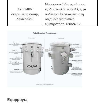
Μονοφασική δευτερεύουσα
120/240V
έξοδος διπλής περιέλιξης με
διαιρεμένης φάσης
ουδέτερο X2 γειωμένο στη
δευτερεύον
δεξαμενή για τυπική
εξυπηρέτηση 120/240 V.
Οι δακτύλιοι πορσελάνης που
τοποθετούνται στο πλευρικό
Δοχεία
τοίχωμα στις πρωτεύουσες και
πορσελάνης υγρής
δευτερεύουσες πλευρές
επεξεργασίας
υποστηρίζουν ζωντανή σύνδεση
ωτίδας δακτυλίου.
Η δευτερεύουσα πλευρά
χρησιμοποιεί ακροδέκτες
Δευτερεύοντες
φτυαριού NEMA 4 οπών και
ακροδέκτες NEMA
επικασσιτερωμένους ακροδέκτες
4 οπών
που δέχονται συνδέσεις χαλκού ή
αλουμινίου.
Εφαρμογές
Εξωτερική χειρολαβή με 2 θέσεις
Αλλαγή βρύσης 5
βρύσης FCAN και 2 FCBN, που