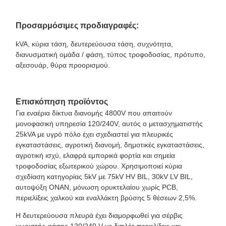
Προσαρμόσιμες προδιαγραφές:
kVA, κύρια τάση, δευτερεύουσα τάση, συχνότητα,
διανυσματική ομάδα / φάση, τύπος τροφοδοσίας, πρότυπο,
αξεσουάρ, θύρα προορισμού.
Επισκόπηση προϊόντος
Για εναέρια δίκτυα διανομής 4800V που απαιτούν
μονοφασική υπηρεσία 120/240V, αυτός ο μετασχηματιστής
25kVA με υγρό πόλο έχει σχεδιαστεί για πλευρικές
εγκαταστάσεις, αγροτική διανομή, δημοτικές εγκαταστάσεις,
αγροτική ισχύ, ελαφρά εμπορικά φορτία και σημεία
τροφοδοσίας εξωτερικού χώρου. Χρησιμοποιεί κύρια
σχεδίαση κατηγορίας 5kV με 75kV HV BIL, 30kV LV BIL,
αυτοψύξη ONAN, μόνωση ορυκτελαίου χωρίς PCB,
περιελίξεις χαλκού και εναλλάκτη βρύσης 5 θέσεων 2,5%.
Η δευτερεύουσα πλευρά έχει διαμορφωθεί για σέρβις
χωριστής φάσης 120/240 V με διπλές περιελίξεις και