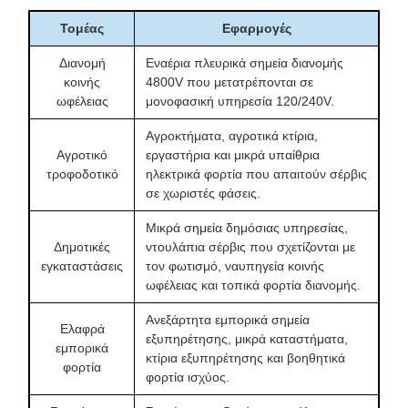
θέσεων
καλύπτουν 5040V έως 4560V.
Τομέας
Εφαρμογές
Διπλό στήριγμα κρεμάστρας,
Διανομή
Εναέρια πλευρικά σημεία διανομής
ωτίδες ανύψωσης, εσωτερική
κοινής
4800V που μετατρέπονται σε
Παροχές
γραμμή στάθμης λαδιού, βαλβίδα
ωφέλειας
μονοφασική υπηρεσία 120/240V.
εγκατάστασης και
εκτόνωσης πίεσης και
σέρβις
εγκατάσταση υποστήριξης θύρας
Αγροκτήματα, αγροτικά κτίρια,
αποστράγγισης 1/2 NPT και
Αγροτικό
εργαστήρια και μικρά υπαίθρια
πρόσβαση ρουτίνας σε σέρβις.
τροφοδοτικό
ηλεκτρικά φορτία που απαιτούν σέρβις
σε χωριστές φάσεις.
Μικρά σημεία δημόσιας υπηρεσίας,
Δημοτικές
ντουλάπια σέρβις που σχετίζονται με
εγκαταστάσεις
τον φωτισμό, ναυπηγεία κοινής
ωφέλειας και τοπικά φορτία διανομής.
Ανεξάρτητα εμπορικά σημεία
Ελαφρά
εξυπηρέτησης, μικρά καταστήματα,
εμπορικά
κτίρια εξυπηρέτησης και βοηθητικά
φορτία
φορτία ισχύος.