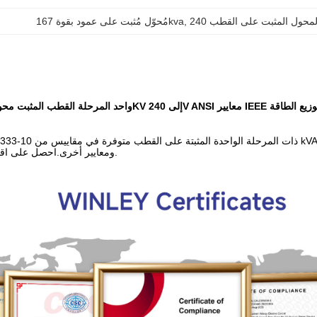
ت المحول المثبت على القطب
, 
مُحوّل مُثبت على عمود بقوة 167kva
 زيت غمر 34.5KV إلى 240V ANSI معايير IEEE محول توزيع الطاقة
IEC60076 ومعايير أخرى.احصل على اقتباس في دقائق.