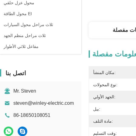
محول عزل حلقي
محول الطاقة EI
ثلاث مراحل محول السيارات
ات مفصلة
ثلاث مراحل منظم الجهد
مفاعل ثلاثي الأطوار
لومات مفصلة
اتصل بنا
مكان المنشأ:
نوع المحولات:
Mr. Steven
الجهد الأولي:
steven@winley-electric.com
بيل:
86-18650108051
مادة التلف:
وقت التسليم: