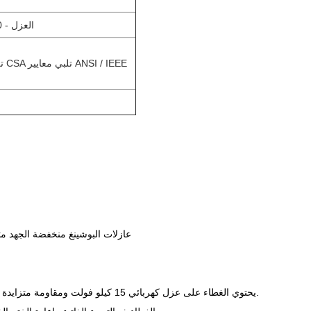
فئة E العزل - 120 درجة مئوية، 248 درجة فهرنهايت
تلبي معايير وزارة الطاقة 2016 ، تلبي معايير CSA تلبي معايير ANSI / IEEE
عازلات البوشينغ منخفضة الجهد متو
يحتوي الغطاء على عزل كهربائي 15 كيلو فولت ومقاومة متزايدة للتآكل. تميل الغطاء إلى 15 درجة ، مما يمنع تجمع المياه وبالتالي يقلل من فرص التآكل والتسرب.