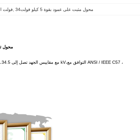
34محول مثبت على عمود بقوة 5 كيلو فولت
, 
240 فول
167Kva واحد المرحلة القطب المثبت محول