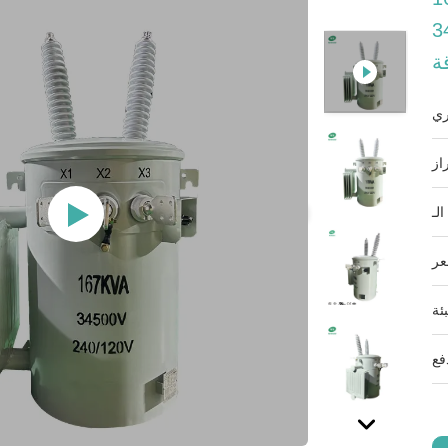
ر IEEE محول توزيع
ة