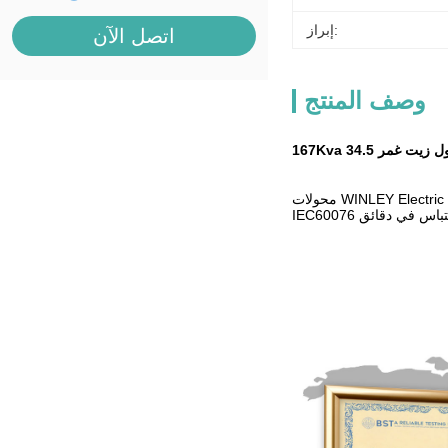
إبراز:
اتصل الآن
وصف المنتج
محولات WINLEY Electric ذات المرحلة الواحدة المثبتة على القطب متوفرة في مقاييس من 10-333 kVA.مع مقاييس الجهد تصل إلى 34.5 kV،التوافق مع ANSI / IEEE C57 ،