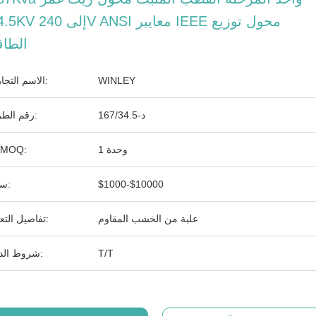
34.5KV إلى 240V ANSI معايي
الطاق
WINLEY
الاسم التجاري:
د-167/34.5
رقم الطراز:
وحدة 1
الـ MOQ:
$1000-$10000
سعر:
علبة من الخشب المقاوم
تفاصيل التعبئة:
T/T
شروط الدفع: