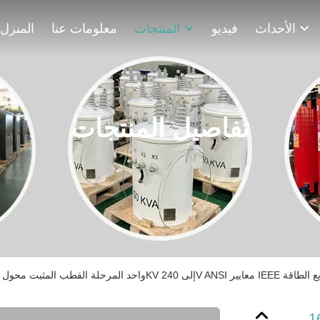
الأحداث
فيديو
المنتجات
معلومات عنا
المنزل
تفاصيل المنتجات
3 إلى 240V ANSI معايير IEEE محول توزيع الطاقة
ل زيت غمر