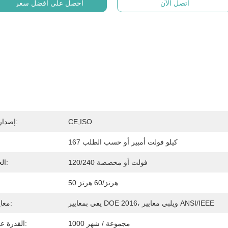
اتصل الآن
احصل على افضل سعر
CE,ISO
إصدار الشهادات:
167 كيلو فولت أمبير أو حسب الطلب
120/240 فولت أو مخصصة
الجهد الثانوي:
50 هرتز/60 هرتز
يفي بمعايير DOE 2016، ويلبي معايير ANSI/IEEE
معايير الكفاءة:
1000 مجموعة / شهر
القدرة على العرض: