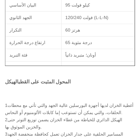
95 كيلو فولت
البيان الأساسي
120/240 فولت (L-L-N)
الجهد الثانوي
60 هرتز
التكرار
65 درجة مئوية
ارتفاع درجة الحرارة
أونان؛ متبريد ذاتياً
فئة التبريد
تلبي معايير وزارة الطاقة 2016
الكفاءة
النحاس
مادة التلف
المحول المثبت على القطب
الهيكل
40 درجة مئوية
تصنيف درجة حرارة البيئة
99.15%
الكفاءة
1أغطية الخزان لديها أجهزة البورسلين عالية الجهد والتي تأتي مع محطات
الحلقات، والتي يمكن أن تستوعب إما كابلات الألومنيوم أو النحاس.
+/- 445 واط
لا فقدان الحمل (في واط)
2الهيكل الدائري للخياطة من غطاء الخزان يضمن توزيع التوتر حتى
والخزين الموثوق بها.
خسارة الحمل الكامل (في
+/- 1,820 واط
3المسامير الحلقية على جدار الخزان تعمل كحافظة منخفضة الجهد
واط)