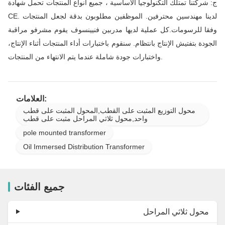
ج: شركتنا تمتلك التكنولوجيا الأساسية ، جميع أنواع المنتجات تحمل شهادة
CE. لدينا مهندسين محترفين. الموظفين مطلوبون بدقة لجعل المنتجات
وفقا للرسومات.كل عملية لديها مدربين فنيينسوف يقوم مشرفو مراقبة
الجودة بتفتيش الإنتاج بانتظام. سنقوم باختبارات أداء المنتجات أثناء الإنتاج،
واختبارات جودة شاملة عندما يتم الانتهاء من المنتجات.
العلامات:
محول التوزيع المثبت على القطب,المحول المثبت على قطب
واحد,محول ثلاثي المراحل مثبت على قطب
pole mounted transformer
Oil Immersed Distribution Transformer
جميع الفئات
محول ثلاثي المراحل