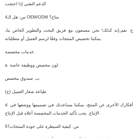
الدعم التقني إذا احتجت
4س: هل الـ OEM/ODM متاح؟
ج: نعم،إنه كذلك! نحن مصنعون مع فريق البحث والتطوير الخاص بنا،
يمكننا تخصيص المنتجات وفقًا لرسم العميل أو متطلباته.
خدمات مخصصة:
a. لون مخصص ووظيفة خاصة.
ب. صندوق مخصص.
(ج) طباعة شعار العميل.
d. أفكارك الأخرى عن المنتج، يمكننا مساعدتك في تصميمها ووضعها في
الإنتاج. يجب تأكيد الخدمات المخصصة أعلاه قبل الإنتاج.
5س: كيفية السيطرة على جودة المنتجات؟