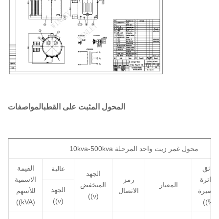
المحول المثبت على القطب
المواصفات
10kva-500kva محول غمر زيت واحد المرحلة
عائق
القيمة
عالية
الجهد
الدائرة
رمز
الاسمية
المعيار
المنخفض
الجهد
لقصيرة
الاتصال
للأسهم
((v)
((v)
((kVA)
((%)