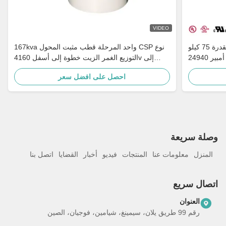
VIDEO
محول مثبت على عمود أحادي الطور بقدرة 75 كيلو
167kva واحد المرحلة قطب مثبت المحول CSP نوع
فولت أمبير 24940GrdY/14400V إلى 120/240V
التوزيع الغمر الزيت خطوة إلى أسفل 4160v إلى
ناطق الريفية
480v
احصل على افضل سعر
وصلة سريعة
المنزل
معلومات عنا
المنتجات
فيديو
أخبار
القضايا
اتصل بنا
اتصال سريع
العنوان
رقم 99 طريق يلان، سيمينغ، شيامين، فوجيان، الصين