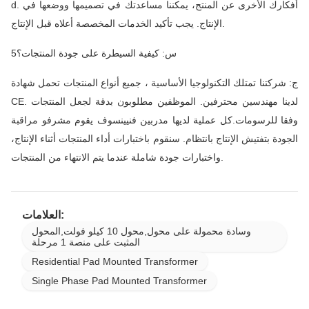
d. أفكارك الأخرى عن المنتج، يمكننا مساعدتك في تصميمها ووضعها في
الإنتاج. يجب تأكيد الخدمات المخصصة أعلاه قبل الإنتاج.
5س: كيفية السيطرة على جودة المنتجات؟
ج: شركتنا تمتلك التكنولوجيا الأساسية ، جميع أنواع المنتجات تحمل شهادة
CE. لدينا مهندسين محترفين. الموظفين مطلوبون بدقة لجعل المنتجات
وفقا للرسومات.كل عملية لديها مدربين فنيينسوف يقوم مشرفو مراقبة
الجودة بتفتيش الإنتاج بانتظام. سنقوم باختبارات أداء المنتجات أثناء الإنتاج،
واختبارات جودة شاملة عندما يتم الانتهاء من المنتجات.
العلامات:
وسادة محمولة على محول,محول 10 كيلو فولت,المحول
المثبت على منصة 1 مرحلة
Residential Pad Mounted Transformer
Single Phase Pad Mounted Transformer