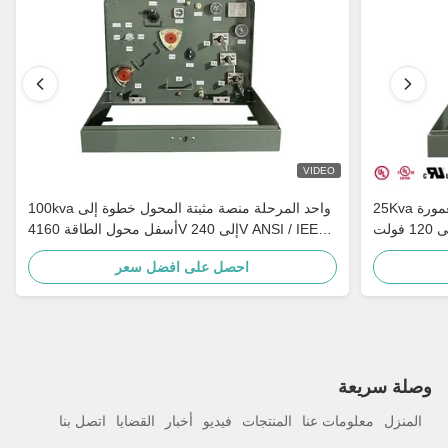
VIDEO
25Kva واحد المرحلة منصة مثبتة المحول المغمورة
100kva واحد المرحلة منصة مثبتة المحول خطوة إلى
بالزيت 34500 فولت إلى 120 فولت MV&HV المحول
أسفل محول الطاقة 4160V إلى 240V ANSI / IEEE
الأرضي
C57
احصل على افضل سعر
وصلة سريعة
المنزل
معلومات عنا
المنتجات
فيديو
أخبار
القضايا
اتصل بنا