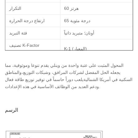
60 هرتز
التكرار
65 درجة مئوية
ارتفاع درجة الحرارة
أونان؛ متبريد ذاتياً
فئة التبريد
تصنيف K-Factor
K-1 (المعيار)
(التخفيف التناغمي)
النحاس
مادة التلف
المحول المثبت على عتبة واحدة من وينلي يقدم تنوعا وموثوقية، مما
يجعله الحل المفضل لشركات المرافق، وشبكات التوزيع،والمناطق
40 درجة مئوية
تصنيف درجة حرارة البيئة
السكنية في أمريكا الشماليةيلعب دوراً حاسماً في توفير توزيع طاقة فعال
ودعم العديد من الوظائف الأساسية في هذه الإعدادات.
48 ديبا
مستوى الصوت
40.3''-W x 36.9''-D x 33.2''-H
الأبعاد*
الرسم
1290 باوند
الوزن الإجمالي
98. 80%
الكفاءة