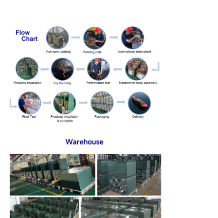
167
1200
1000
1530
435
كيلو
فاي
250
1300
1250
2230
550
كيلو
فاي