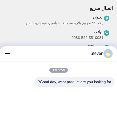
اتصال سريع
العنوان
رقم 99 طريق يلان، سيمينغ، شيامين، فوجيان، الصين
الهاتف
0086-592-5510031
البريد الإلكتروني
steven@winley-electric.com
Steven
1:50 AM
نشرتنا الإخبارية
Good day, what product are you looking for?
اشترك في نشرتنا الإخبارية للحصول على خصومات وأكثر.