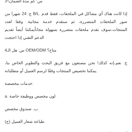
3س: كم مدة الضمان؟
ج: 24 شهرا من B/L. إذا كانت هناك أي مشاكل في الملحقات، فقط قدم
صور الملحقات المتضررة، ثم سنقدم خدمة مجانية. وفقا لعدد
المنتجات،سوف نقدم ملحقات متضررة بسهولة مجاناًيمكننا أيضاً تقديم
الدعم التقني إذا احتجت
4س: هل الـ OEM/ODM متاح؟
ج: نعم،إنه كذلك! نحن مصنعون مع فريق البحث والتطوير الخاص بنا،
يمكننا تخصيص المنتجات وفقًا لرسم العميل أو متطلباته.
خدمات مخصصة:
a. لون مخصص ووظيفة خاصة.
ب. صندوق مخصص.
(ج) طباعة شعار العميل.