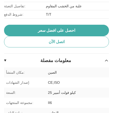
علبة من الخشب المقاوم
تفاصيل التعبئة:
T/T
شروط الدفع:
احصل على افضل سعر
اتصل الآن
معلومات مفصلة
الصين
مكان المنشأ:
CE,ISO
إصدار الشهادات:
25 كيلو فولت أمبير
السعة:
II6
مجموعة المتجهات:
النحاس
مادة التلف: