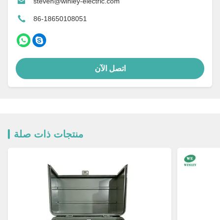
steven@winley-electric.com
86-18650108051
اتصل الآن
منتجات ذات صلة