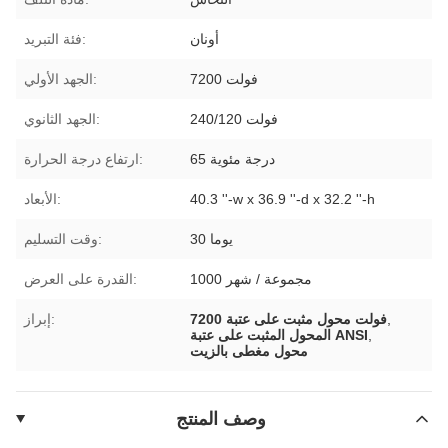
أونان
فئة التبريد:
7200 فولت
الجهد الأولي:
240/120 فولت
الجهد الثانوي:
65 درجة مئوية
ارتفاع درجة الحرارة:
40.3 ''-w x 36.9 ''-d x 32.2 ''-h
الأبعاد:
30 يوما
وقت التسليم:
1000 مجموعة / شهر
القدرة على العرض:
,
7200 فولت محول مثبت على عتبة
إبراز:
,
المحول المثبت على عتبة ANSI
محول مغطى بالزيت
وصف المنتج